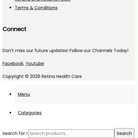
Terms & Conditions
Connect
Don’t miss our future updates! Follow our Channels Today!
Facebook,
Youtube
Copyright © 2026
Retina Health Care
Menu
Categories
Search for:>
Search