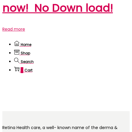
now! ️️️ No Down load!
Read more
Home
Shop
Search
0
Cart
Retina Health care, a well- known name of the derma &