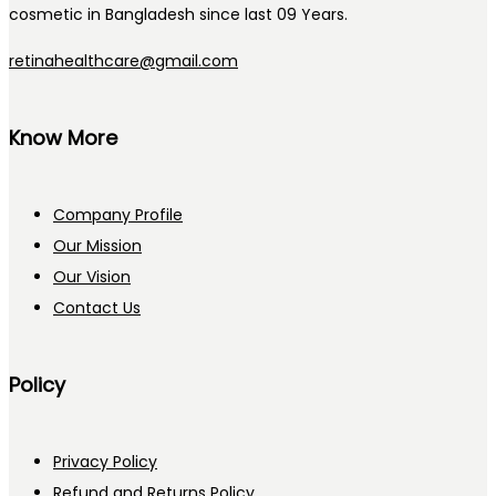
cosmetic in Bangladesh since last 09 Years.
retinahealthcare@gmail.com
Know More
Company Profile
Our Mission
Our Vision
Contact Us
Policy
Privacy Policy
Refund and Returns Policy