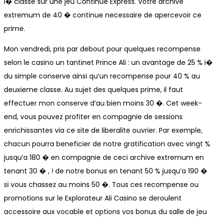
i� classe sur une jeu Continue Express. Votre archive
extremum de 40 � continue necessaire de apercevoir ce
prime.
Mon vendredi, pris par debout pour quelques recompense
selon le casino un tantinet Prince Ali : un avantage de 25 % i�
du simple conserve ainsi qu’un recompense pour 40 % au
deuxieme classe. Au sujet des quelques prime, il faut
effectuer mon conserve d’au bien moins 30 �. Cet week-
end, vous pouvez profiter en compagnie de sessions
enrichissantes via ce site de liberalite ouvrier. Par exemple,
chacun pourra beneficier de notre gratification avec vingt %
jusqu’a 180 � en compagnie de ceci archive extremum en
tenant 30 � , ! de notre bonus en tenant 50 % jusqu’a 190 �
si vous chassez au moins 50 �. Tous ces recompense ou
promotions sur le Explorateur Ali Casino se deroulent
accessoire aux vocable et options vos bonus du salle de jeu