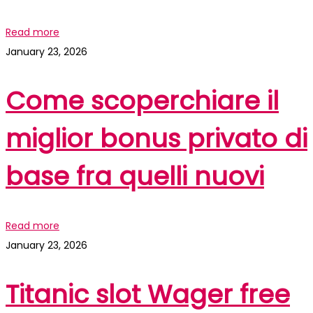
Read more
January 23, 2026
Come scoperchiare il
miglior bonus privato di
base fra quelli nuovi
Read more
January 23, 2026
Titanic slot Wager free