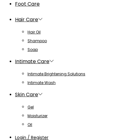
Foot Care
Hair Care
Hair Oil
Shampoo
Soap
Intimate Care
Intimate Brightening Solutions
Intimate Wash
Skin Care
Gel
Moisturizer
Oil
Login / Register