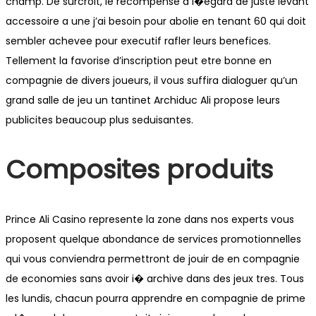
champ. De surcroit, le recompense a l�egard de juste levant
accessoire a une j’ai besoin pour abolie en tenant 60 qui doit
sembler achevee pour executif rafler leurs benefices.
Tellement la favorise d’inscription peut etre bonne en
compagnie de divers joueurs, il vous suffira dialoguer qu’un
grand salle de jeu un tantinet Archiduc Ali propose leurs
publicites beaucoup plus seduisantes.
Composites produits
Prince Ali Casino represente la zone dans nos experts vous
proposent quelque abondance de services promotionnelles
qui vous conviendra permettront de jouir de en compagnie
de economies sans avoir i� archive dans des jeux tres. Tous
les lundis, chacun pourra apprendre en compagnie de prime