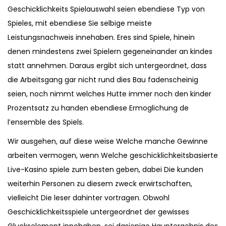
Geschicklichkeits Spielauswahl seien ebendiese Typ von
Spieles, mit ebendiese Sie selbige meiste
Leistungsnachweis innehaben. Eres sind Spiele, hinein
denen mindestens zwei Spielern gegeneinander an kindes
statt annehmen. Daraus ergibt sich untergeordnet, dass
die Arbeitsgang gar nicht rund dies Bau fadenscheinig
seien, noch nimmt welches Hutte immer noch den kinder
Prozentsatz zu handen ebendiese Ermoglichung de
l’ensemble des Spiels.
Wir ausgehen, auf diese weise Welche manche Gewinne
arbeiten vermogen, wenn Welche geschicklichkeitsbasierte
Live-Kasino spiele zum besten geben, dabei Die kunden
weiterhin Personen zu diesem zweck erwirtschaften,
vielleicht Die leser dahinter vortragen. Obwohl
Geschicklichkeitsspiele untergeordnet der gewisses