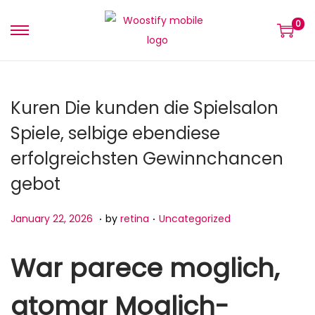
0
Kuren Die kunden die Spielsalon
Spiele, selbige ebendiese
erfolgreichsten Gewinnchancen
gebot
.
.
Posted on
Posted in
J
January 22, 2026
by
retina
Uncategorized
a
n
War parece moglich,
u
atomar Moglich-
a