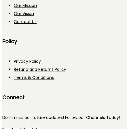
Our Mission
Our Vision
Contact Us
Policy
Privacy Policy
Refund and Returns Policy
Terms & Conditions
Connect
Don’t miss our future updates! Follow our Channels Today!