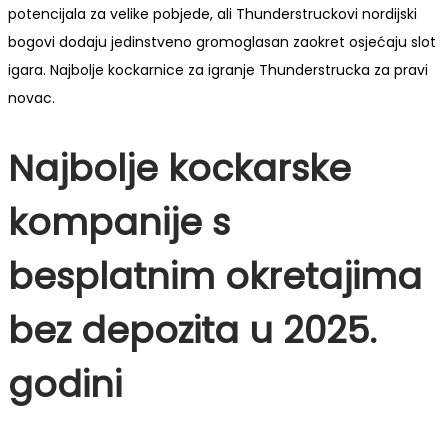
potencijala za velike pobjede, ali Thunderstruckovi nordijski
bogovi dodaju jedinstveno gromoglasan zaokret osjećaju slot
igara. Najbolje kockarnice za igranje Thunderstrucka za pravi
novac.
Najbolje kockarske
kompanije s
besplatnim okretajima
bez depozita u 2025.
godini