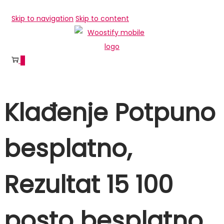
Skip to navigation
Skip to content
0
Klađenje Potpuno
besplatno,
Rezultat 15 100
posto besplatno