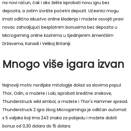
na novi račun, čak i ako želite isprobati novu igru ​​bez
depozita, a zatim izvršite početni depozit. Učesnici mogu
imati odlično iskustvo online klađenja i možete osvojiti pravi
novac zahvaljujući besplatnim bonusima bez depozita u
Microgaming online kazinima u Sjedinjenim Američkim
Državama, Kanadi i Velikoj Britaniji.
Mnogo više igara izvan
Najnoviji motiv nordijske mitologije dolazi sa slovima poput
Thor, Odin, a možete i Loki, isprobati kreditne znakove,
Thunderstruck wild simbol, a možete i Thor's Hammer spread.
Thunderstruck 2 igra zbog Microgaminga je odličan automat
s 5 valjaka koji ima 243 znaka za pobjedu i možete dobiti
bonus od 0,30 dolara do 15 dolara.