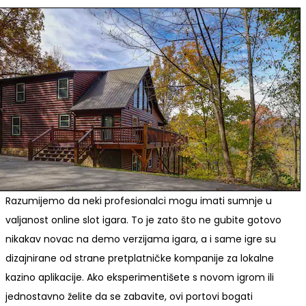
Razumijemo da neki profesionalci mogu imati sumnje u
valjanost online slot igara. To je zato što ne gubite gotovo
nikakav novac na demo verzijama igara, a i same igre su
dizajnirane od strane pretplatničke kompanije za lokalne
kazino aplikacije. Ako eksperimentišete s novom igrom ili
jednostavno želite da se zabavite, ovi portovi bogati