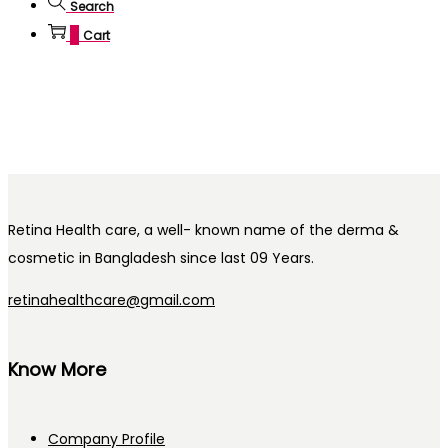
Search
0
Cart
Retina Health care, a well- known name of the derma &
cosmetic in Bangladesh since last 09 Years.
retinahealthcare@gmail.com
Know More
Company Profile