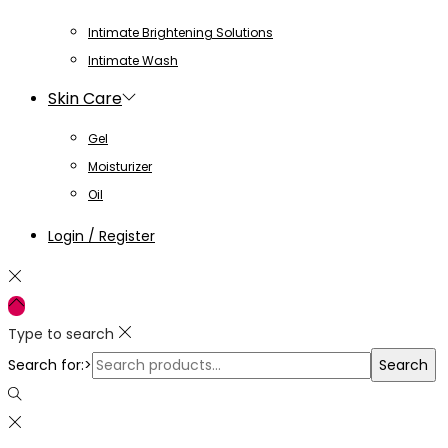
Intimate Brightening Solutions
Intimate Wash
Skin Care
Gel
Moisturizer
Oil
Login / Register
Type to search
Search for:>
Search