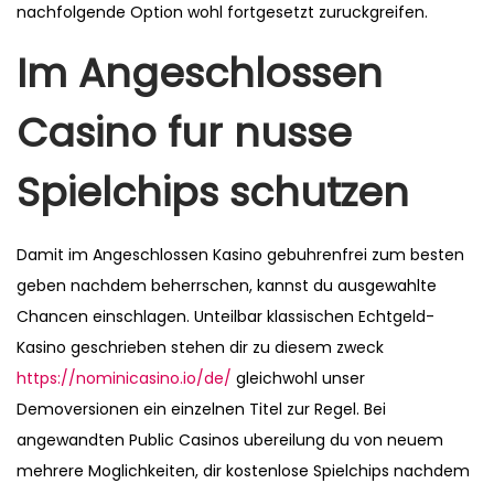
nachfolgende Option wohl fortgesetzt zuruckgreifen.
Im Angeschlossen
Casino fur nusse
Spielchips schutzen
Damit im Angeschlossen Kasino gebuhrenfrei zum besten
geben nachdem beherrschen, kannst du ausgewahlte
Chancen einschlagen. Unteilbar klassischen Echtgeld-
Kasino geschrieben stehen dir zu diesem zweck
https://nominicasino.io/de/
gleichwohl unser
Demoversionen ein einzelnen Titel zur Regel. Bei
angewandten Public Casinos ubereilung du von neuem
mehrere Moglichkeiten, dir kostenlose Spielchips nachdem