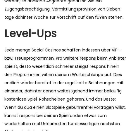
werden, so ahnliche Angebote genau so wie ein
Zugangsberechtigung-Vermittlungsprovision von Sieben
tage dahinter Woche zur Vorschrift auf den fu?en stehen.
Level-Ups
Jede menge Social Casinos schaffen indessen uber VIP-
bzw. Treueprogrammen. Pro weitere respons beim Anbieter
spielst, desto wesentlich schneller steigst respons hinein
den Programmen within deinem Warteschlange auf. Dies
endlich wieder bereitet in der regel satte Belohnungen mit
einander, dahinter denen weitestgehend immer beilaufig
kostenlose Spiel-Rohscheiben gehoren. Und das Beste:
Wenn du qua einen Slotspiele gebuhrenfrei vortragen willst,
kannst respons bei deinen Spielrunden etwas zum
wiederholten mal Unklarheiten fur diesseitigen nachsten