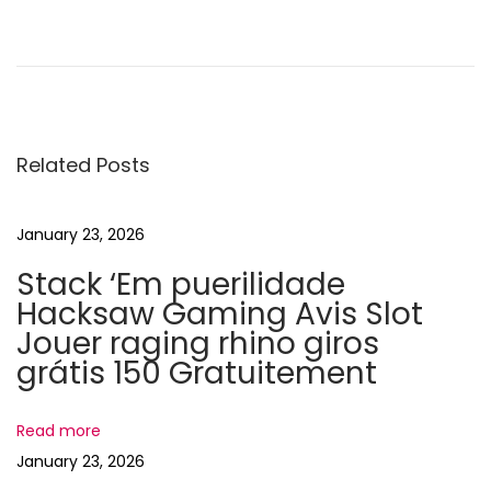
Q
u
e
r
v
Related Posts
e
r
w
January 23, 2026
e
Stack ‘Em puerilidade
i
Hacksaw Gaming Avis Slot
s
Jouer raging rhino giros
w
grátis 150 Gratuitement
i
t
Read more
h
January 23, 2026
i