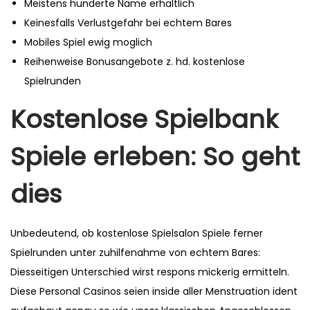
r
Meistens hunderte Name erhaltlich
y
Keinesfalls Verlustgefahr bei echtem Bares
2
Mobiles Spiel ewig moglich
2
Reihenweise Bonusangebote z. hd. kostenlose
,
Spielrunden
2
Kostenlose Spielbank
0
2
Spiele erleben: So geht
6
dies
Unbedeutend, ob kostenlose Spielsalon Spiele ferner
Spielrunden unter zuhilfenahme von echtem Bares:
Diesseitigen Unterschied wirst respons mickerig ermitteln.
Diese Personal Casinos seien inside aller Menstruation ident