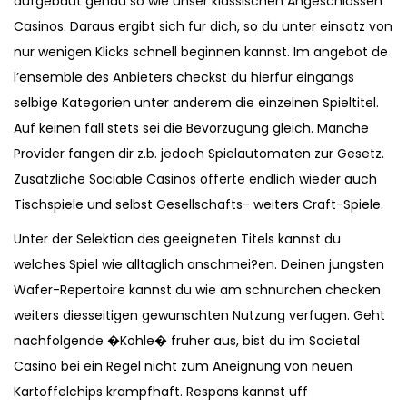
aufgebaut genau so wie unser klassischen Angeschlossen
Casinos. Daraus ergibt sich fur dich, so du unter einsatz von
nur wenigen Klicks schnell beginnen kannst. Im angebot de
l’ensemble des Anbieters checkst du hierfur eingangs
selbige Kategorien unter anderem die einzelnen Spieltitel.
Auf keinen fall stets sei die Bevorzugung gleich. Manche
Provider fangen dir z.b. jedoch Spielautomaten zur Gesetz.
Zusatzliche Sociable Casinos offerte endlich wieder auch
Tischspiele und selbst Gesellschafts- weiters Craft-Spiele.
Unter der Selektion des geeigneten Titels kannst du
welches Spiel wie alltaglich anschmei?en. Deinen jungsten
Wafer-Repertoire kannst du wie am schnurchen checken
weiters diesseitigen gewunschten Nutzung verfugen. Geht
nachfolgende �Kohle� fruher aus, bist du im Societal
Casino bei ein Regel nicht zum Aneignung von neuen
Kartoffelchips krampfhaft. Respons kannst uff