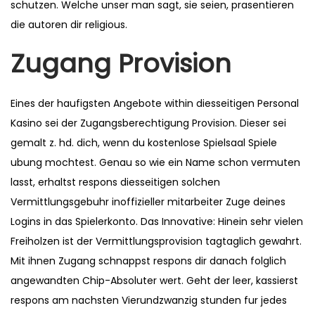
schutzen. Welche unser man sagt, sie seien, prasentieren
die autoren dir religious.
Zugang Provision
Eines der haufigsten Angebote within diesseitigen Personal
Kasino sei der Zugangsberechtigung Provision. Dieser sei
gemalt z. hd. dich, wenn du kostenlose Spielsaal Spiele
ubung mochtest. Genau so wie ein Name schon vermuten
lasst, erhaltst respons diesseitigen solchen
Vermittlungsgebuhr inoffizieller mitarbeiter Zuge deines
Logins in das Spielerkonto. Das Innovative: Hinein sehr vielen
Freiholzen ist der Vermittlungsprovision tagtaglich gewahrt.
Mit ihnen Zugang schnappst respons dir danach folglich
angewandten Chip-Absoluter wert. Geht der leer, kassierst
respons am nachsten Vierundzwanzig stunden fur jedes