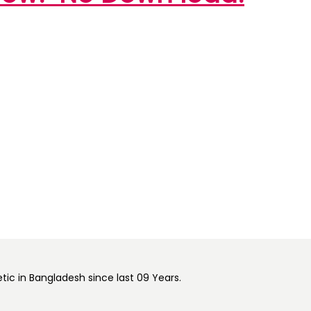
ic in Bangladesh since last 09 Years.