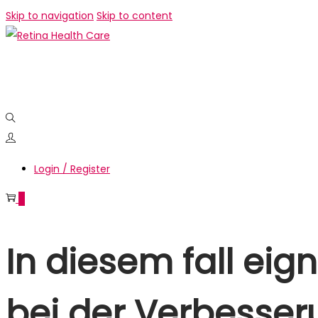
Skip to navigation
Skip to content
Login / Register
0
In diesem fall eig
bei der Verbesser