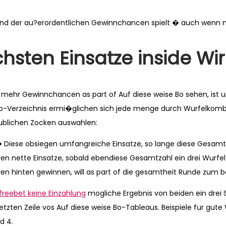
und der au?erordentlichen Gewinnchancen spielt � auch wenn ma
sten Einsatze inside Wir
mehr Gewinnchancen as part of Auf diese weise Bo sehen, ist und
Bo-Verzeichnis ermi�glichen sich jede menge durch Wurfelkomb
 ublichen Zocken auswahlen:
� Diese obsiegen umfangreiche Einsatze, so lange diese Gesamt
en nette Einsatze, sobald ebendiese Gesamtzahl ein drei Wurfel
en hinten gewinnen, will as part of die gesamtheit Runde zum be
freebet keine Einzahlung
mogliche Ergebnis von beiden ein drei
 letzten Zeile vos Auf diese weise Bo-Tableaus. Beispiele fur g
d 4.