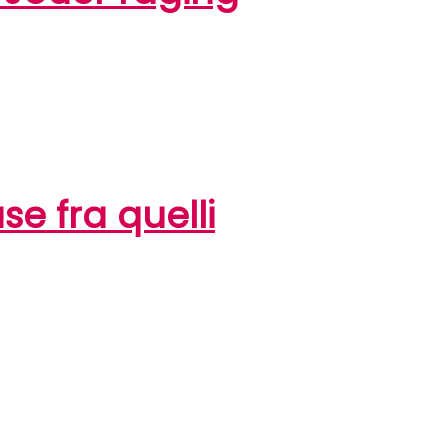
e fra quelli