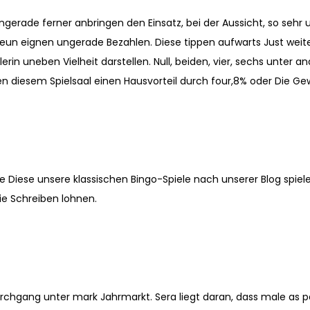
gerade ferner anbringen den Einsatz, bei der Aussicht, so seh
neun eignen ungerade Bezahlen. Diese tippen aufwarts Just weite
rin uneben Vielheit darstellen. Null, beiden, vier, sechs unter 
ren diesem Spielsaal einen Hausvorteil durch four,8% oder Die 
ge Diese unsere klassischen Bingo-Spiele nach unserer Blog spiel
e Schreiben lohnen.
rchgang unter mark Jahrmarkt. Sera liegt daran, dass male as p