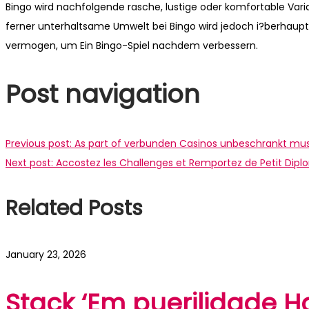
Bingo wird nachfolgende rasche, lustige oder komfortable Variat
ferner unterhaltsame Umwelt bei Bingo wird jedoch i?berhaupt 
vermogen, um Ein Bingo-Spiel nachdem verbessern.
Post navigation
Previous post:
As part of verbunden Casinos unbeschrankt mu
Next post:
Accostez les Challenges et Remportez de Petit Dipl
Related Posts
January 23, 2026
Stack ‘Em puerilidade H