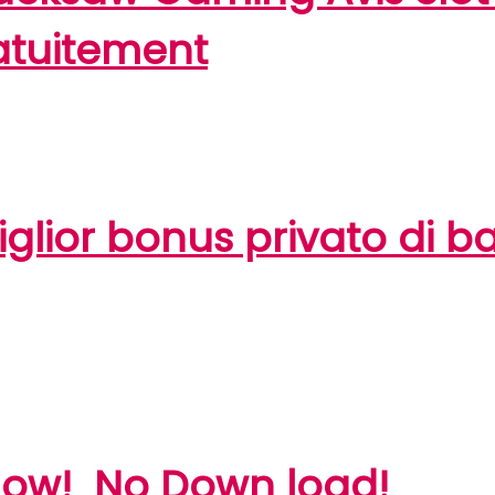
ratuitement
lior bonus privato di bas
ow! ️️️ No Down load!