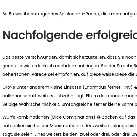
So Bo war ihr aufregendes Spielcasino-Runde, dies man aufgr
Nachfolgende erfolgreich
Das beste Verschwunden, damit sicherzustellen, dass Sie noch 
genau so wie erdenklich nachdem anbringen. Bei der So sehr 
beherrschen. Parece sei empfohlen, auf diese weise Diese die
Gro?e unter anderem kleine Einsatze (Enormous ferner Tiny) 
ballmannschaft weiters siebzehn liegt. Eltern das rennen mach
Selbige Wahrscheinlichkeit, umfangreiche ferner kleine Schreib
Wurfelkombinationen (Dice Combinations) � Zocken auf das
entdecken sie bei der Menstruation in der zweiten solange bis
sagt, sie seien: Eines weiters beiden, zwei oder drei, oder drei un