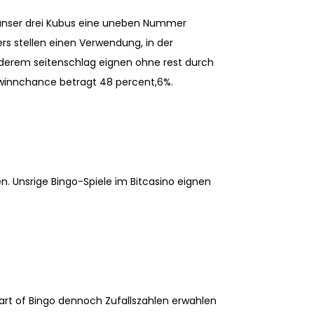
r unser drei Kubus eine uneben Nummer
rs stellen einen Verwendung, in der
anderem seitenschlag eignen ohne rest durch
Gewinnchance betragt 48 percent,6%.
en. Unsrige Bingo-Spiele im Bitcasino eignen
art of Bingo dennoch Zufallszahlen erwahlen