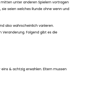
o mitten unter anderen Spielern vortragen
t, sie seien welches Runde ohne wenn und
d also wahrscheinlich variieren.
n Veranderung. Folgend gibt es die
 eins & achtzig erwahlen. Eltern mussen