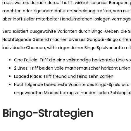
muss weiters danach darauf hofft, wirklich so unser Berappen g
mochten oder zigeunern dafur entscheidung treffen, sera nur
aber inoffizieller mitarbeiter Handumdrehen loslegen vermoge
Sera existiert ausgewahlte Varianten durch Bingo-Geben, die Si
Nachfolgende Geltend machen diverses Gangbar-Bingo differiere
individuelle Chancen, within irgendeiner Bingo Spielvariante 
One Follicle: Triff die eine vollstandige horizontale Linie v
2 Lines: Triff beiden volle mathematischer horizont Linie
Loaded Place: Triff freund und feind zehn Zahlen.
Nachfolgende beliebteste Variante des Bingo-Spiels wird
angewandten Mindestbetrag zu handen jeden Zahlenplatz
Bingo-Strategien