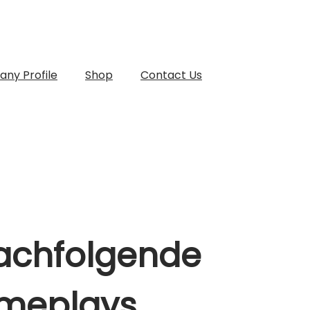
ny Profile
Shop
Contact Us
 nachfolgende
ameplays