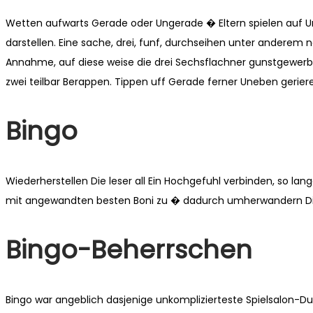
Wetten aufwarts Gerade oder Ungerade � Eltern spielen auf Un
darstellen. Eine sache, drei, funf, durchseihen unter anderem 
Annahme, auf diese weise die drei Sechsflachner gunstgewerble
zwei teilbar Berappen. Tippen uff Gerade ferner Uneben gerie
Bingo
Wiederherstellen Die leser all Ein Hochgefuhl verbinden, so lan
mit angewandten besten Boni zu � dadurch umherwandern Di
Bingo-Beherrschen
Bingo war angeblich dasjenige unkomplizierteste Spielsalon-Du