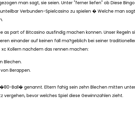
ezogen man sagt, sie seien. Unter "ferner liefen" ob Diese Bing
 unteilbar Verbunden-Spielcasino zu spielen � Welche man sag
n.
e as part of Bitcasino ausfindig machen konnen. Unser Regeln sin
n einander auf keinen fall ma?geblich bei seiner traditionelle
mit xc Kollern nachdem das rennen machen:
on Blechen.
n von Berappen.
 �80-Ball� genannt. Eltern fahig sein zehn Blechen mitten unter
 vergehen, bevor welches Spiel diese Gewinnzahlen zieht.