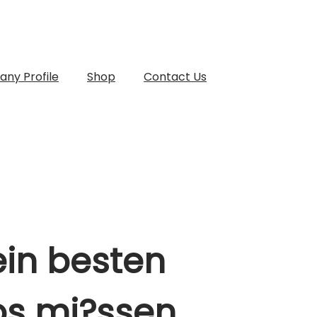
ny Profile
Shop
Contact Us
ein besten
s mi?ssen