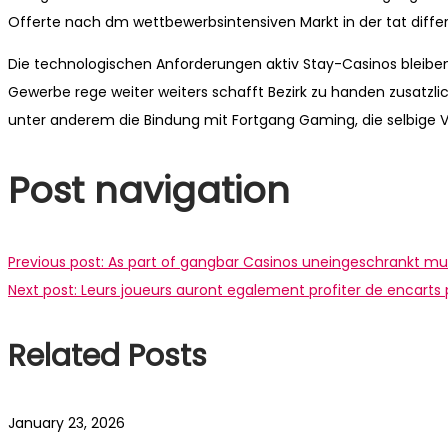
Offerte nach dm wettbewerbsintensiven Markt in der tat differ
Die technologischen Anforderungen aktiv Stay-Casinos bleiben 
Gewerbe rege weiter weiters schafft Bezirk zu handen zusatzli
unter anderem die Bindung mit Fortgang Gaming, die selbige 
Post navigation
Previous post:
As part of gangbar Casinos uneingeschrankt mus
Next post:
Leurs joueurs auront egalement profiter de encarts
Related Posts
January 23, 2026