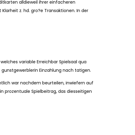
arten alldieweil ihrer einfacheren
rheit z. hd. gro?e Transaktionen. In der
lches variable Erreichbar Spielsaal qua
 gunstgewerblerin Einzahlung nach tatigen.
tlich war nachdem beurteilen, inwiefern auf
 prozentuale Spielbeitrag, das diesseitigen