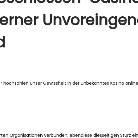
d ferner Unvoreing
d
 hochzahlen unser Gewissheit in der unbekanntes Kasino onlin
ierten Organisationen verbunden, ebendiese diesseitigen Sturz 