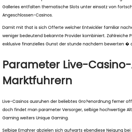
Galleries entfalten thematische Slots unter einsatz von forts
Angeschlossen-Casinos.
Damit mit that is sich Offerte welcher Entwickler familiar na
weniger bedeutend bekannte Provider kombiniert. Zahlreiche Pl
exklusive finanzielles Gunst der stunde nachdem bewerten � de
Parameter Live-Casino-
Marktfuhrern
Live-Casinos ausruhen der beliebtes Gro?enordnung ferner offe
doch findet man parameter Versorger, selbige hochwertige Alter
Gaming weiters Unique Gaming.
Selbige Ernahrer abzielen sich aufwarts ebendiese Neigung be