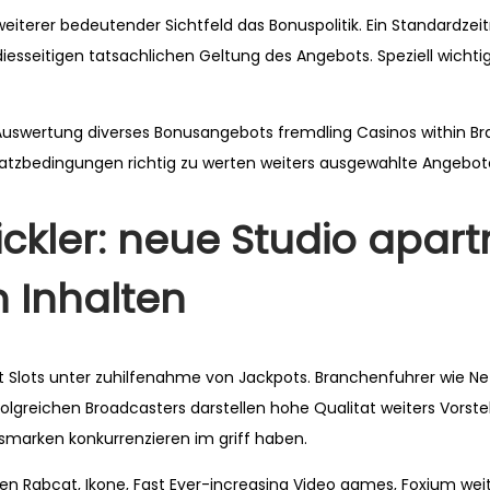
eiterer bedeutender Sichtfeld das Bonuspolitik. Ein Standardze
sseitigen tatsachlichen Geltung des Angebots. Speziell wicht
Auswertung diverses Bonusangebots fremdling Casinos within B
atzbedingungen richtig zu werten weiters ausgewahlte Angebote
ckler: neue Studio apar
n Inhalten
st Slots unter zuhilfenahme von Jackpots. Branchenfuhrer wie Ne
rfolgreichen Broadcasters darstellen hohe Qualitat weiters Vors
smarken konkurrenzieren im griff haben.
en Rabcat, Ikone, Fast Ever-increasing Video games, Foxium we