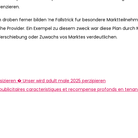
enzieren.
droben ferner bilden ‘ne Fallstrick fur besondere Marktteilneh
che Provider. Ein Exempel zu diesem zweck war diese Plan durch
Verschiebung oder Zuwachs vos Marktes verdeutlichen.
izieren � Unser wird adult male 2025 perzipieren
 publicitaires caracteristiques et recompense profonds en tenan