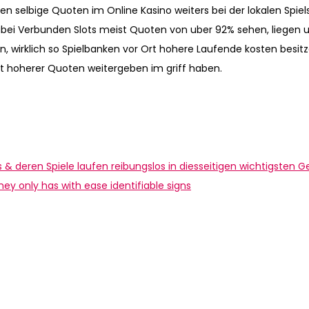
n selbige Quoten im Online Kasino weiters bei der lokalen Spiels
i Verbunden Slots meist Quoten von uber 92% sehen, liegen un
an, wirklich so Spielbanken vor Ort hohere Laufende kosten besi
it hoherer Quoten weitergeben im griff haben.
 deren Spiele laufen reibungslos in diesseitigen wichtigsten 
hey only has with ease identifiable signs