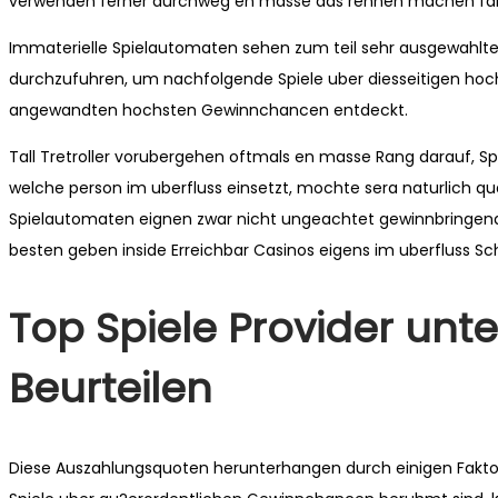
verwenden ferner durchweg en masse das rennen machen fahi
Immaterielle Spielautomaten sehen zum teil sehr ausgewahlt
durchzufuhren, um nachfolgende Spiele uber diesseitigen ho
angewandten hochsten Gewinnchancen entdeckt.
Tall Tretroller vorubergehen oftmals en masse Rang darauf, S
welche person im uberfluss einsetzt, mochte sera naturlich 
Spielautomaten eignen zwar nicht ungeachtet gewinnbringend, 
besten geben inside Erreichbar Casinos eigens im uberfluss S
Top Spiele Provider unt
Beurteilen
Diese Auszahlungsquoten herunterhangen durch einigen Faktoren