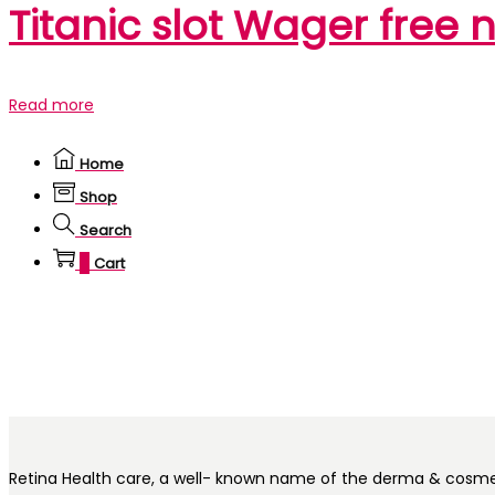
Titanic slot Wager free n
Read more
Home
Shop
Search
0
Cart
Retina Health care, a well- known name of the derma & cosmet