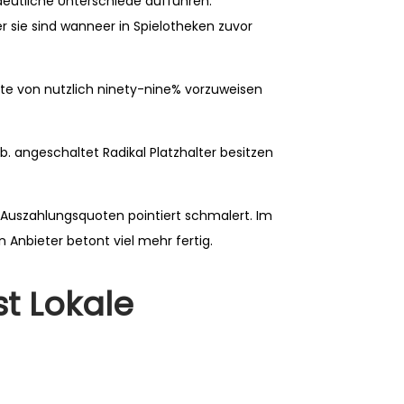
eutliche Unterschiede auffuhren.
 sie sind wanneer in Spielotheken zuvor
e von nutzlich ninety-nine% vorzuweisen
b. angeschaltet Radikal Platzhalter besitzen
e Auszahlungsquoten pointiert schmalert. Im
 Anbieter betont viel mehr fertig.
t Lokale