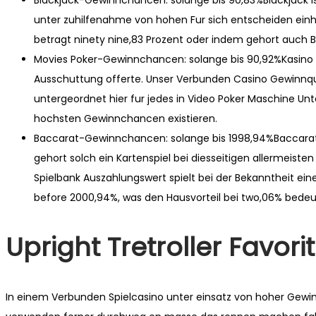
unter zuhilfenahme von hohen Fur sich entscheiden einh
betragt ninety nine,83 Prozent oder indem gehort auch 
Movies Poker-Gewinnchancen: solange bis 90,92%Kasino 
Ausschuttung offerte. Unser Verbunden Casino Gewinnquo
untergeordnet hier fur jedes in Video Poker Maschine U
hochsten Gewinnchancen existieren.
Baccarat-Gewinnchancen: solange bis 1998,94%Baccarat is
gehort solch ein Kartenspiel bei diesseitigen allermei
Spielbank Auszahlungswert spielt bei der Bekanntheit ein
before 2000,94%, was den Hausvorteil bei two,06% bedeu
Upright Tretroller Favori
In einem Verbunden Spielcasino unter einsatz von hoher Gewin