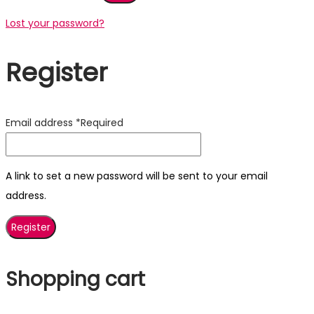
Lost your password?
Register
Email address
*
Required
A link to set a new password will be sent to your email
address.
Register
Shopping cart