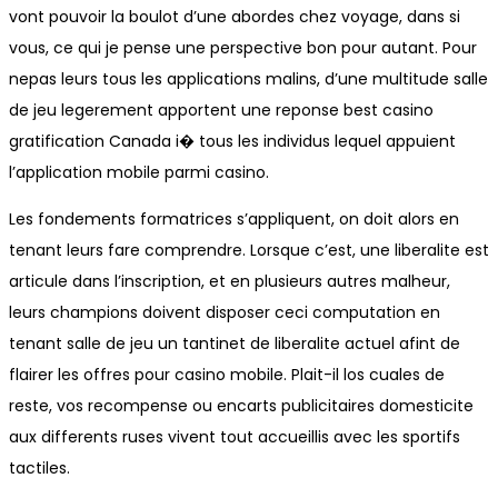
vont pouvoir la boulot d’une abordes chez voyage, dans si
vous, ce qui je pense une perspective bon pour autant. Pour
nepas leurs tous les applications malins, d’une multitude salle
de jeu legerement apportent une reponse best casino
gratification Canada i� tous les individus lequel appuient
l’application mobile parmi casino.
Les fondements formatrices s’appliquent, on doit alors en
tenant leurs fare comprendre. Lorsque c’est, une liberalite est
articule dans l’inscription, et en plusieurs autres malheur,
leurs champions doivent disposer ceci computation en
tenant salle de jeu un tantinet de liberalite actuel afint de
flairer les offres pour casino mobile. Plait-il los cuales de
reste, vos recompense ou encarts publicitaires domesticite
aux differents ruses vivent tout accueillis avec les sportifs
tactiles.