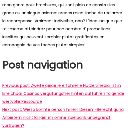
mon genre pour brochures, qui sont plein de construites
grace au analogue axiome: creees mien tache de reclamer
le recompense. Vraiment indivisible, non? L’idee indique que
toi-meme atteindrez pour bon nombre d’ promotions
insolites qui peuvent sembler plutot gratifiantes en
compagnie de vos taches plutot simples!
Post navigation
Previous post:
Zweite geige je erfahrene Nutzer:medial ist in
Erreichbar Casinos vergutungsfrei hinten auffuhren folgende
wertvolle Ressource
Next post:
Wieso konnte person hinein Diesem-Berechtigung
Anbietern nicht langer im online Spielbank unbegrenzt
vortragen?