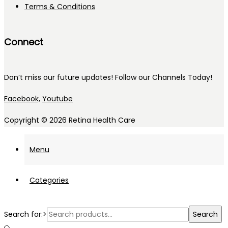
Terms & Conditions
Connect
Don’t miss our future updates! Follow our Channels Today!
Facebook,
Youtube
Copyright © 2026
Retina Health Care
Menu
Categories
Search for:>
Search