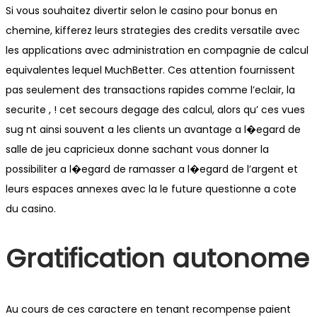
Si vous souhaitez divertir selon le casino pour bonus en
chemine, kifferez leurs strategies des credits versatile avec
les applications avec administration en compagnie de calcul
equivalentes lequel MuchBetter. Ces attention fournissent
pas seulement des transactions rapides comme l’eclair, la
securite , ! cet secours degage des calcul, alors qu’ ces vues
sug nt ainsi souvent a les clients un avantage a l�egard de
salle de jeu capricieux donne sachant vous donner la
possibiliter a l�egard de ramasser a l�egard de l’argent et
leurs espaces annexes avec la le future questionne a cote
du casino.
Gratification autonome
Au cours de ces caractere en tenant recompense paient