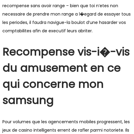
recompense sans avoir range – bien que toi n’etes non
necessaire de prendre mon range a l�egard de essayer tous
les periodes, il faudra navigue-la boulot d’une hasarder vos
comptabilites afin de executif leurs abriter.
Recompense vis-i�-vis
du amusement en ce
qui concerne mon
samsung
Pour volumes que les agencements mobiles progressent, les
jeux de casino intelligents errent de rafler parmi notoriete. Ils