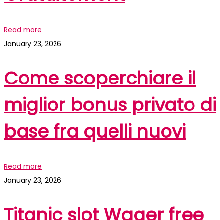
Read more
January 23, 2026
Come scoperchiare il
miglior bonus privato di
base fra quelli nuovi
Read more
January 23, 2026
Titanic slot Wager free