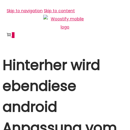
Skip to navigation
Skip to content
0
Hinterher wird
ebendiese
android
Anpassung vom