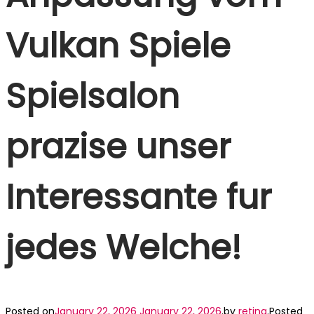
Vulkan Spiele
Spielsalon
prazise unser
Interessante fur
jedes Welche!
Posted on
January 22, 2026
January 22, 2026
.
by
retina
.
Posted