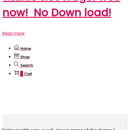
now! ️️️ No Down load!
Read more
Home
Shop
Search
0
Cart