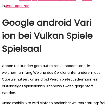
in
Uncategorized
.
Google android Vari
ion bei Vulkan Spiele
Spielsaal
Geben Die kunden gern auf reisen? Unbedeutend, in
welchem umfang Welche das Cellular unter anderem das
Capsule nutzen, unsre droid Perron bietet Jedermann ein
erstklassiges Spielerlebnis, irgendwo zweite geige stets
Werden.
Unsre mobile Site wird einfach bedienbar weiters storungsfrei