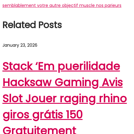
semblablement votre autre objectif muscle nos parieurs
Related Posts
January 23, 2026
Stack ‘Em puerilidade
Hacksaw Gaming Avis
Slot Jouer raging rhino
giros grátis 150
Gratuitement