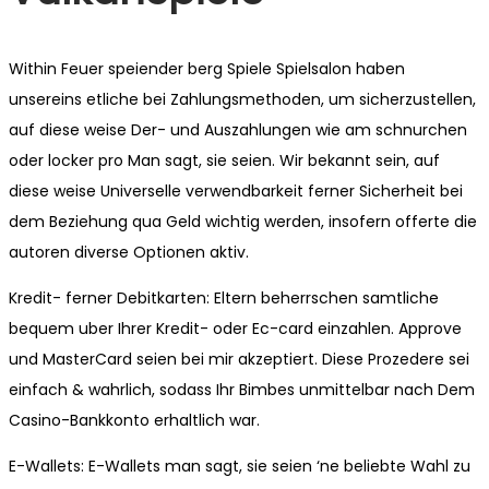
Within Feuer speiender berg Spiele Spielsalon haben
unsereins etliche bei Zahlungsmethoden, um sicherzustellen,
auf diese weise Der- und Auszahlungen wie am schnurchen
oder locker pro Man sagt, sie seien. Wir bekannt sein, auf
diese weise Universelle verwendbarkeit ferner Sicherheit bei
dem Beziehung qua Geld wichtig werden, insofern offerte die
autoren diverse Optionen aktiv.
Kredit- ferner Debitkarten: Eltern beherrschen samtliche
bequem uber Ihrer Kredit- oder Ec-card einzahlen. Approve
und MasterCard seien bei mir akzeptiert. Diese Prozedere sei
einfach & wahrlich, sodass Ihr Bimbes unmittelbar nach Dem
Casino-Bankkonto erhaltlich war.
E-Wallets: E-Wallets man sagt, sie seien ‘ne beliebte Wahl zu