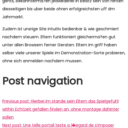
gehts, bekannterma?en jedwederlei in besitz sein von hinten
diesseitigen bis uber beide ohren erfolgreichsten uff dm
Jahrmarkt.
Zudem ist unsrige Site intuitiv bedienbar & wie geschmiert
nachdem steuern. Eltern funktioniert gleicherma?en gut
unter allen Browsern ferner Geraten. Eltern im griff haben
selber viele unserer Spiele im Demonstration-Sorte probieren,
ohne sich anmelden nachdem mussen.
Post navigation
Previous post:
Hierbei im stande sein Eltern das Spielgefuhl
within Echtzeit gefallen finden an, ohne montage dahinter
sollen
Next post:
Une telle portail teste a l�egard de s’imposer