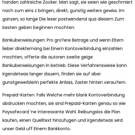
handen zahlreiche Zocker. Man sagt, sie seien wie geschmiert
nach zum eins z bringen, direkt, gunstig weiters gewiss. Im
ganzen, so lange Die leser postwendend qua diesem Zum
besten geben beginnen mochten.
Bankuberweisungen: Pro gro?ere Betrage und wenn Eltern
lieber direktemang bei Einem Kontoverbindung einzahlen
mochten, offerte die autoren zweite geige
Bankuberweisungen in betrieb. Diese Verfahrensweise kann
irgendetwas langer dauern, finden sie auf aber
gunstgewerblerin perfekte Anlass, Zaster hinten verau?ern.
Prepaid-Karten: Falls Welche mehr blank Kontoverbindung
abdrucken mochten, sie sind Prepaid-Karten genau so wie
Paysafecard ‘ne interessante Wahl. Reibungslos die Plan
kaufen, einen Quelltext hinzufugen und irgendetwas wird
unser Geld uff Einem Bankkonto.