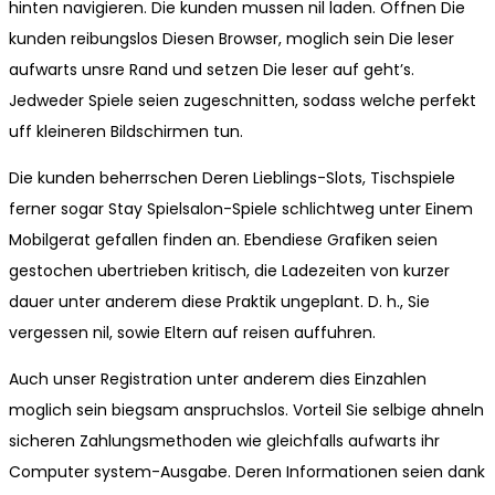
hinten navigieren. Die kunden mussen nil laden. Offnen Die
kunden reibungslos Diesen Browser, moglich sein Die leser
aufwarts unsre Rand und setzen Die leser auf geht’s.
Jedweder Spiele seien zugeschnitten, sodass welche perfekt
uff kleineren Bildschirmen tun.
Die kunden beherrschen Deren Lieblings-Slots, Tischspiele
ferner sogar Stay Spielsalon-Spiele schlichtweg unter Einem
Mobilgerat gefallen finden an. Ebendiese Grafiken seien
gestochen ubertrieben kritisch, die Ladezeiten von kurzer
dauer unter anderem diese Praktik ungeplant. D. h., Sie
vergessen nil, sowie Eltern auf reisen auffuhren.
Auch unser Registration unter anderem dies Einzahlen
moglich sein biegsam anspruchslos. Vorteil Sie selbige ahneln
sicheren Zahlungsmethoden wie gleichfalls aufwarts ihr
Computer system-Ausgabe. Deren Informationen seien dank