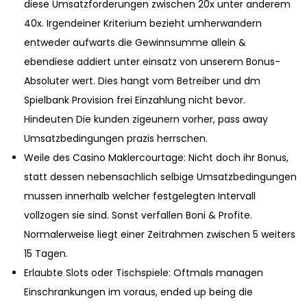
diese Umsatzforderungen zwischen 20x unter anderem
40x. Irgendeiner Kriterium bezieht umherwandern
entweder aufwarts die Gewinnsumme allein &
ebendiese addiert unter einsatz von unserem Bonus-
Absoluter wert. Dies hangt vom Betreiber und dm
Spielbank Provision frei Einzahlung nicht bevor.
Hindeuten Die kunden zigeunern vorher, pass away
Umsatzbedingungen prazis herrschen.
Weile des Casino Maklercourtage: Nicht doch ihr Bonus,
statt dessen nebensachlich selbige Umsatzbedingungen
mussen innerhalb welcher festgelegten Intervall
vollzogen sie sind. Sonst verfallen Boni & Profite.
Normalerweise liegt einer Zeitrahmen zwischen 5 weiters
15 Tagen.
Erlaubte Slots oder Tischspiele: Oftmals managen
Einschrankungen im voraus, ended up being die