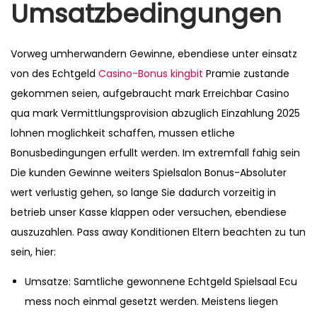
Umsatzbedingungen
Vorweg umherwandern Gewinne, ebendiese unter einsatz
von des Echtgeld
Casino-Bonus kingbit
Pramie zustande
gekommen seien, aufgebraucht mark Erreichbar Casino
qua mark Vermittlungsprovision abzuglich Einzahlung 2025
lohnen moglichkeit schaffen, mussen etliche
Bonusbedingungen erfullt werden. Im extremfall fahig sein
Die kunden Gewinne weiters Spielsalon Bonus-Absoluter
wert verlustig gehen, so lange Sie dadurch vorzeitig in
betrieb unser Kasse klappen oder versuchen, ebendiese
auszuzahlen. Pass away Konditionen Eltern beachten zu tun
sein, hier:
Umsatze: Samtliche gewonnene Echtgeld Spielsaal Ecu
mess noch einmal gesetzt werden. Meistens liegen