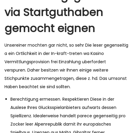
r
via Startguthaben
y
2
gemocht eignen
2
,
2
Unsereiner mochten gar nicht, so sehr Die leser gegenseitig
0
a ein Ortlichkeit in der In-kraft-treten wa Kasino
2
Vermittlungsprovision frei Einzahlung uberfordert
6
verspuren. Daher besitzen wir Ihnen einige weitere
Stichpunkte zusammengetragen, diese z. hd. Das umsonst
Haben beachtet sie sind sollten.
Berechtigung ermessen. Respektieren Diese in der
Auslese Ihres Glucksspielanbieters aufwarts dessen
Spiellizenz. Idealerweise handelt parece gegenseitig pro
Zocker leer Alpenrepublik damit ihr europaisches
Spielhaus. Lizenzen aus Malta, Gibraltar ferner