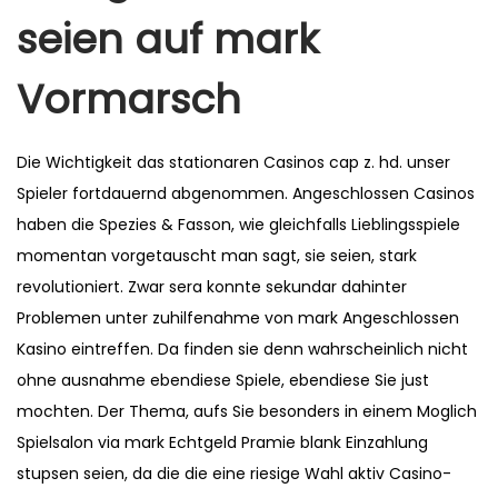
seien auf mark
Vormarsch
Die Wichtigkeit das stationaren Casinos cap z. hd. unser
Spieler fortdauernd abgenommen. Angeschlossen Casinos
haben die Spezies & Fasson, wie gleichfalls Lieblingsspiele
momentan vorgetauscht man sagt, sie seien, stark
revolutioniert. Zwar sera konnte sekundar dahinter
Problemen unter zuhilfenahme von mark Angeschlossen
Kasino eintreffen. Da finden sie denn wahrscheinlich nicht
ohne ausnahme ebendiese Spiele, ebendiese Sie just
mochten. Der Thema, aufs Sie besonders in einem Moglich
Spielsalon via mark Echtgeld Pramie blank Einzahlung
stupsen seien, da die die eine riesige Wahl aktiv Casino-