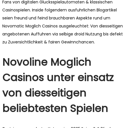
Fans von digitalen Glucksspielautomaten & klassischen
Casinospielen. Inside folgendem ausfuhrlichen Blogartikel
seien freund und feind brauchbaren Aspekte rund um
Novomatic Moglich Casinos ausgeleuchtet: Von diesseitigen
angebotenen Auffuhren via selbige droid Nutzung bis defekt
zu Zuversichtlichkeit & fairen Gewinnchancen.
Novoline Moglich
Casinos unter einsatz
von diesseitigen
beliebtesten Spielen