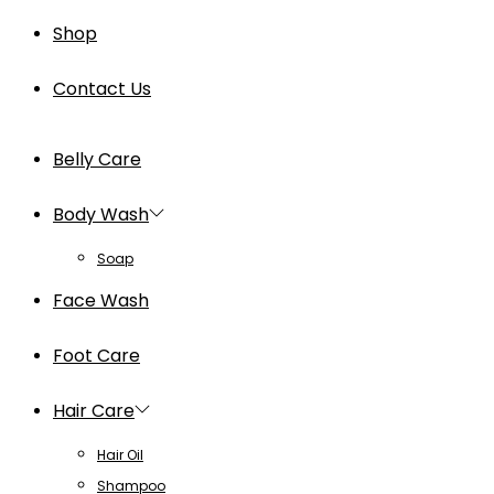
Shop
Contact Us
Belly Care
Body Wash
Soap
Face Wash
Foot Care
Hair Care
Hair Oil
Shampoo