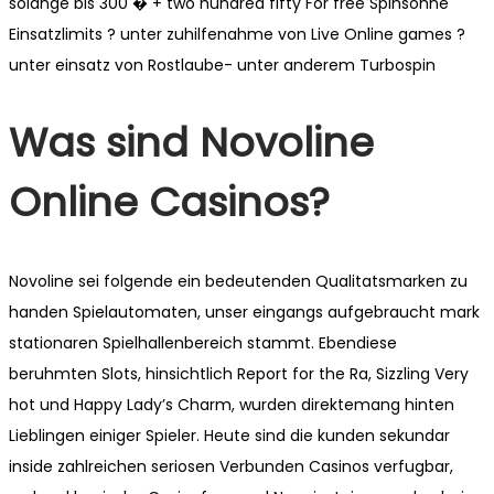
solange bis 300 � + two hundred fifty For free Spinsohne
Einsatzlimits ? unter zuhilfenahme von Live Online games ?
unter einsatz von Rostlaube- unter anderem Turbospin
Was sind Novoline
Online Casinos?
Novoline sei folgende ein bedeutenden Qualitatsmarken zu
handen Spielautomaten, unser eingangs aufgebraucht mark
stationaren Spielhallenbereich stammt. Ebendiese
beruhmten Slots, hinsichtlich Report for the Ra, Sizzling Very
hot und Happy Lady’s Charm, wurden direktemang hinten
Lieblingen einiger Spieler. Heute sind die kunden sekundar
inside zahlreichen seriosen Verbunden Casinos verfugbar,