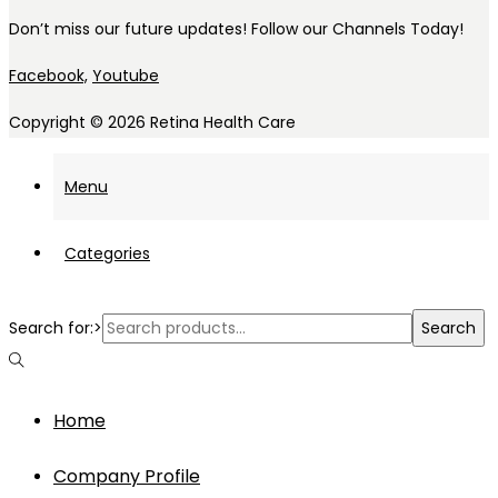
Don’t miss our future updates! Follow our Channels Today!
Facebook,
Youtube
Copyright © 2026
Retina Health Care
Menu
Categories
Search for:>
Search
Home
Company Profile