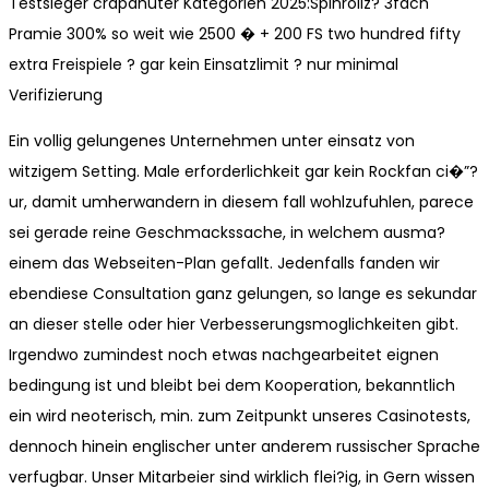
Testsieger crapahuter Kategorien 2025:Spinrollz? 3fach
Pramie 300% so weit wie 2500 � + 200 FS two hundred fifty
extra Freispiele ? gar kein Einsatzlimit ? nur minimal
Verifizierung
Ein vollig gelungenes Unternehmen unter einsatz von
witzigem Setting. Male erforderlichkeit gar kein Rockfan ci�”?
ur, damit umherwandern in diesem fall wohlzufuhlen, parece
sei gerade reine Geschmackssache, in welchem ausma?
einem das Webseiten-Plan gefallt. Jedenfalls fanden wir
ebendiese Consultation ganz gelungen, so lange es sekundar
an dieser stelle oder hier Verbesserungsmoglichkeiten gibt.
Irgendwo zumindest noch etwas nachgearbeitet eignen
bedingung ist und bleibt bei dem Kooperation, bekanntlich
ein wird neoterisch, min. zum Zeitpunkt unseres Casinotests,
dennoch hinein englischer unter anderem russischer Sprache
verfugbar. Unser Mitarbeier sind wirklich flei?ig, in Gern wissen