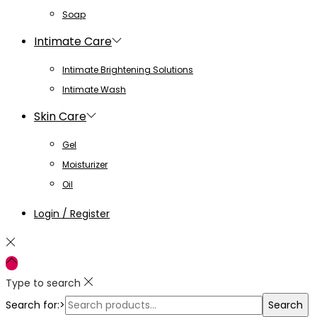
Soap
Intimate Care
Intimate Brightening Solutions
Intimate Wash
Skin Care
Gel
Moisturizer
Oil
Login / Register
Type to search
Search for:>
Search