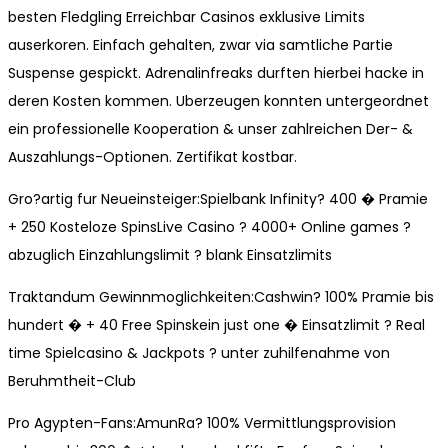
besten Fledgling Erreichbar Casinos exklusive Limits
auserkoren. Einfach gehalten, zwar via samtliche Partie
Suspense gespickt. Adrenalinfreaks durften hierbei hacke in
deren Kosten kommen. Uberzeugen konnten untergeordnet
ein professionelle Kooperation & unser zahlreichen Der- &
Auszahlungs-Optionen. Zertifikat kostbar.
Gro?artig fur Neueinsteiger:Spielbank Infinity? 400 � Pramie
+ 250 Kosteloze SpinsLive Casino ? 4000+ Online games ?
abzuglich Einzahlungslimit ? blank Einsatzlimits
Traktandum Gewinnmoglichkeiten:Cashwin? 100% Pramie bis
hundert � + 40 Free Spinskein just one � Einsatzlimit ? Real
time Spielcasino & Jackpots ? unter zuhilfenahme von
Beruhmtheit-Club
Pro Agypten-Fans:AmunRa? 100% Vermittlungsprovision