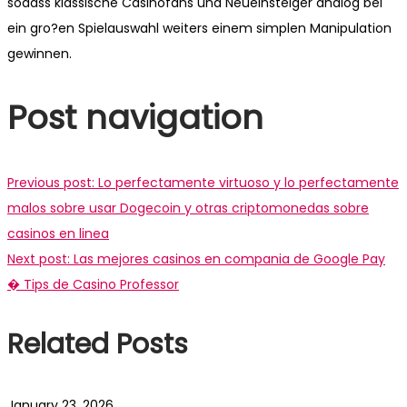
sodass klassische Casinofans und Neueinsteiger analog bei
ein gro?en Spielauswahl weiters einem simplen Manipulation
gewinnen.
Post navigation
Previous post:
Lo perfectamente virtuoso y lo perfectamente
malos sobre usar Dogecoin y otras criptomonedas sobre
casinos en linea
Next post:
Las mejores casinos en compania de Google Pay
� Tips de Casino Professor
Related Posts
January 23, 2026