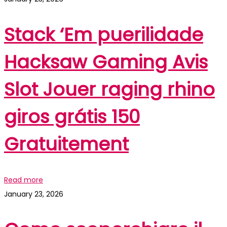
Stack ‘Em puerilidade
Hacksaw Gaming Avis
Slot Jouer raging rhino
giros grátis 150
Gratuitement
Read more
January 23, 2026