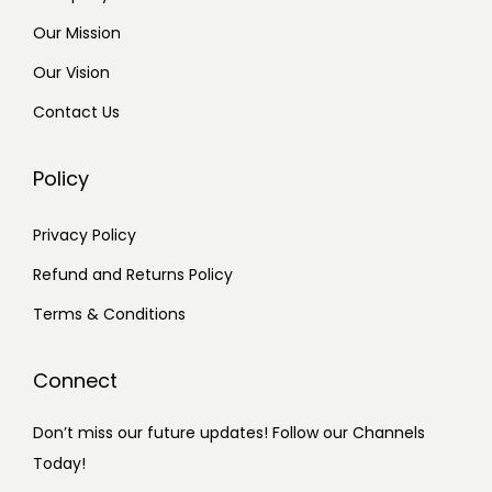
i
Our Mission
e
l
Our Vision
b
Contact Us
a
n
Policy
k
b
Privacy Policy
e
Refund and Returns Policy
i
Terms & Conditions
B
u
n
Connect
d
Don’t miss our future updates! Follow our Channels
e
Today!
s