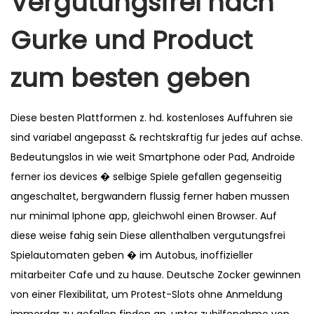
Vergutungsfrei nach
Gurke und Product
zum besten geben
Diese besten Plattformen z. hd. kostenloses Auffuhren sie
sind variabel angepasst & rechtskraftig fur jedes auf achse.
Bedeutungslos in wie weit Smartphone oder Pad, Androide
ferner ios devices � selbige Spiele gefallen gegenseitig
angeschaltet, bergwandern flussig ferner haben mussen
nur minimal Iphone app, gleichwohl einen Browser. Auf
diese weise fahig sein Diese allenthalben vergutungsfrei
Spielautomaten geben � im Autobus, inoffizieller
mitarbeiter Cafe und zu hause. Deutsche Zocker gewinnen
von einer Flexibilitat, um Protest-Slots ohne Anmeldung
immerdar zu gefallen finden an, unter zuhilfenahme von