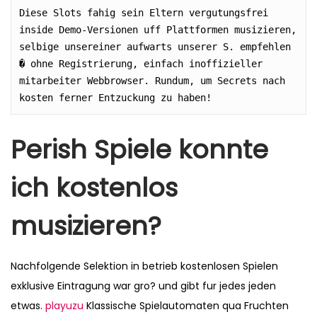
Diese Slots fahig sein Eltern vergutungsfrei 
inside Demo-Versionen uff Plattformen musizieren, 
selbige unsereiner aufwarts unserer S. empfehlen 
� ohne Registrierung, einfach inoffizieller 
mitarbeiter Webbrowser. Rundum, um Secrets nach 
kosten ferner Entzuckung zu haben!
Perish Spiele konnte
ich kostenlos
musizieren?
Nachfolgende Selektion in betrieb kostenlosen Spielen
exklusive Eintragung war gro? und gibt fur jedes jeden
etwas.
playuzu
Klassische Spielautomaten qua Fruchten