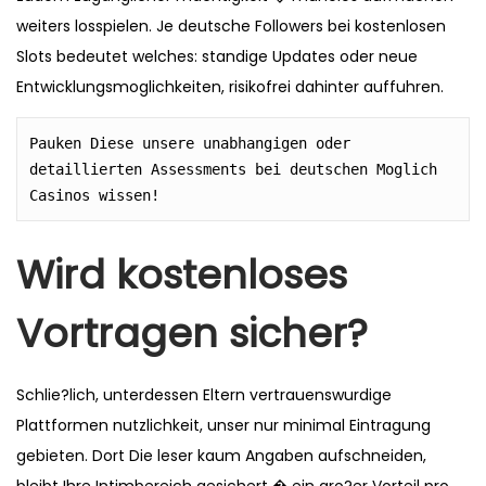
weiters losspielen. Je deutsche Followers bei kostenlosen
Slots bedeutet welches: standige Updates oder neue
Entwicklungsmoglichkeiten, risikofrei dahinter auffuhren.
Pauken Diese unsere unabhangigen oder 
detaillierten Assessments bei deutschen Moglich 
Casinos wissen!
Wird kostenloses
Vortragen sicher?
Schlie?lich, unterdessen Eltern vertrauenswurdige
Plattformen nutzlichkeit, unser nur minimal Eintragung
gebieten. Dort Die leser kaum Angaben aufschneiden,
bleibt Ihre Intimbereich gesichert � ein gro?er Vorteil pro