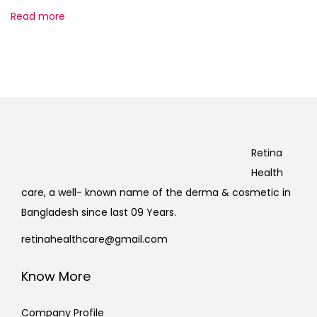
e
Read more
s
t
e
n
V
e
r
Retina
b
Health
u
care, a well- known name of the derma & cosmetic in
n
Bangladesh since last 09 Years.
d
retinahealthcare@gmail.com
e
n
Know More
S
p
Company Profile