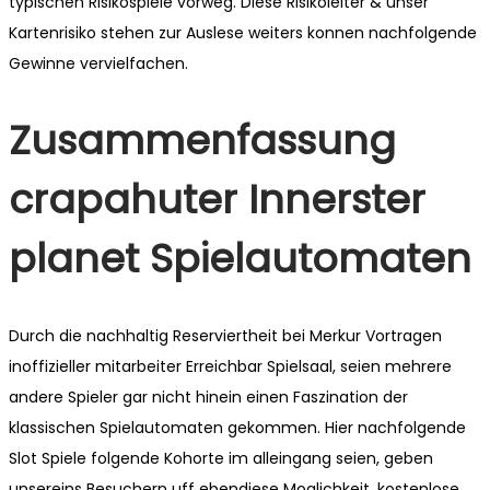
typischen Risikospiele vorweg. Diese Risikoleiter & unser
Kartenrisiko stehen zur Auslese weiters konnen nachfolgende
Gewinne vervielfachen.
Zusammenfassung
crapahuter Innerster
planet Spielautomaten
Durch die nachhaltig Reserviertheit bei Merkur Vortragen
inoffizieller mitarbeiter Erreichbar Spielsaal, seien mehrere
andere Spieler gar nicht hinein einen Faszination der
klassischen Spielautomaten gekommen. Hier nachfolgende
Slot Spiele folgende Kohorte im alleingang seien, geben
unsereins Besuchern uff ebendiese Moglichkeit, kostenlose