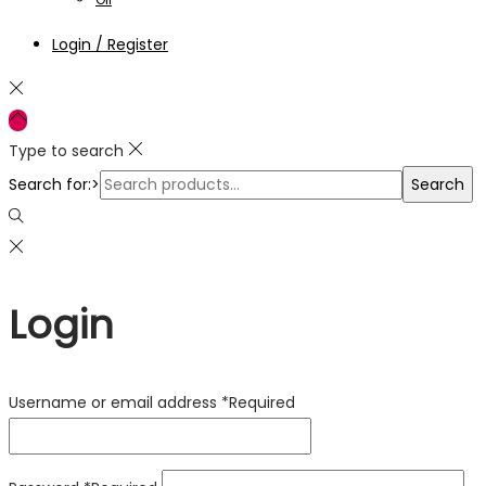
Login / Register
Type to search
Search for:>
Search
Login
Username or email address
*
Required