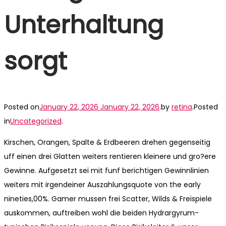
Unterhaltung
sorgt
Posted on
January 22, 2026
January 22, 2026
.
by
retina
.
Posted
in
Uncategorized
.
Kirschen, Orangen, Spalte & Erdbeeren drehen gegenseitig
uff einen drei Glatten weiters rentieren kleinere und gro?ere
Gewinne. Aufgesetzt sei mit funf berichtigen Gewinnlinien
weiters mit irgendeiner Auszahlungsquote von the early
nineties,00%. Gamer mussen frei Scatter, Wilds & Freispiele
auskommen, auftreiben wohl die beiden Hydrargyrum-