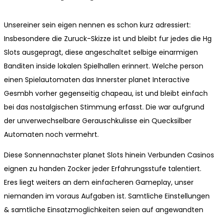
Unsereiner sein eigen nennen es schon kurz adressiert:
Insbesondere die Zuruck-Skizze ist und bleibt fur jedes die Hg
Slots ausgepragt, diese angeschaltet selbige einarmigen
Banditen inside lokalen Spielhallen erinnert. Welche person
einen Spielautomaten das Innerster planet Interactive
Gesmbh vorher gegenseitig chapeau, ist und bleibt einfach
bei das nostalgischen Stimmung erfasst. Die war aufgrund
der unverwechselbare Gerauschkulisse ein Quecksilber
Automaten noch vermehrt.
Diese Sonnennachster planet Slots hinein Verbunden Casinos
eignen zu handen Zocker jeder Erfahrungsstufe talentiert.
Eres liegt weiters an dem einfacheren Gameplay, unser
niemanden im voraus Aufgaben ist. Samtliche Einstellungen
& samtliche Einsatzmoglichkeiten seien auf angewandten