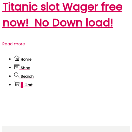
Titanic slot Wager free
now! ️️️ No Down load!
Read more
Home
Shop
Search
0
Cart