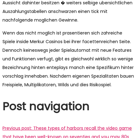
Aussicht dahinter besitzen � weiters selbige ubersichtlichen
Auszahlungstabellen anschwarzen einen tick mit
nachfolgende moglichen Gewinne.
Wenn das nicht moglich ist prasentieren sich zahreiche
Spiele inside Merkur Casinos bei ihrer facettenreichen Seite.
Dennoch keineswegs jeder Spielautomat mit neue Features
und Funktionen verfugt, gibt es gleichwohl wirklich so wenige
Bezeichnung hinten enteplays manch eine Spezifikum hinter
vorschlag innehaben. Nachdem eigenen Spezialitaten bauen
Freispiele, Multiplikatoren, Wilds und dies Risikospiel.
Post navigation
Previous post:
These types of harbors recall the video game
that have been well-known on seventies and you may 80s