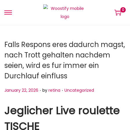
0
Falls Respons eres dadurch magst,
nach Trott gehalten nachdem
seien, wird es fur immer ein
Durchlauf einfluss
.
.
Posted on
Posted in
January 22, 2026
by
retina
Uncategorized
Jeglicher Live roulette
TISCHE