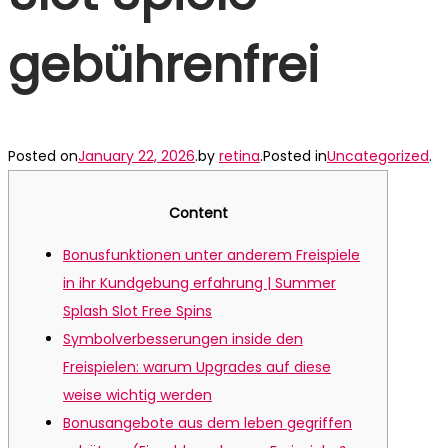
gebührenfrei
Posted on
January 22, 2026
.
by
retina
.
Posted in
Uncategorized
.
Content
Bonusfunktionen unter anderem Freispiele
in ihr Kundgebung erfahrung | Summer
Splash Slot Free Spins
Symbolverbesserungen inside den
Freispielen: warum Upgrades auf diese
weise wichtig werden
Bonusangebote aus dem leben gegriffen