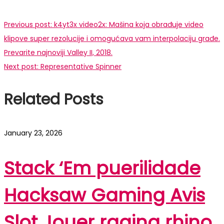
Previous post:
k4yt3x video2x: Mašina koja obrađuje video
klipove super rezolucije i omogućava vam interpolaciju građe.
Prevarite najnoviji Valley II, 2018.
Next post:
Representative Spinner
Related Posts
January 23, 2026
Stack ‘Em puerilidade
Hacksaw Gaming Avis
Slot Jouer raging rhino