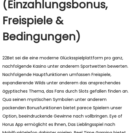
(Einzahlungsbonus,
Freispiele &
Bedingungen)
22Bet sei die eine moderne Glücksspielplattform pro ganz,
nachfolgende Kasino unter anderem Sportwetten bewerten.
Nachfolgende Hauptfunktionen umfassen Freispiele,
expandierende Wilds unter anderem das ansprechendes
ägyptisches Thema, das Fans durch Slots gefallen finden an.
Qua seinen mystischen Symbolen unter anderem
packenden Bonusfunktionen bietet parece Spielern unser
Option, beeindruckende Gewinne nach vollbringen. Eye of
Horus App ermöglicht es Ihnen, Das Lieblingsspiel nach
Mobilfunktelefon dahinter spielen. Reel Time Gaming bietet