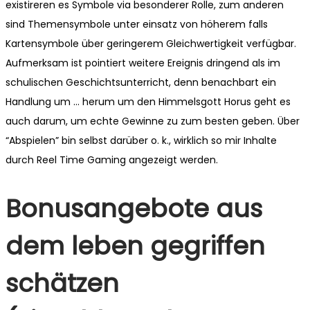
existireren es Symbole via besonderer Rolle, zum anderen
sind Themensymbole unter einsatz von höherem falls
Kartensymbole über geringerem Gleichwertigkeit verfügbar.
Aufmerksam ist pointiert weitere Ereignis dringend als im
schulischen Geschichtsunterricht, denn benachbart ein
Handlung um … herum um den Himmelsgott Horus geht es
auch darum, um echte Gewinne zu zum besten geben. Über
“Abspielen” bin selbst darüber o. k., wirklich so mir Inhalte
durch Reel Time Gaming angezeigt werden.
Bonusangebote aus
dem leben gegriffen
schätzen