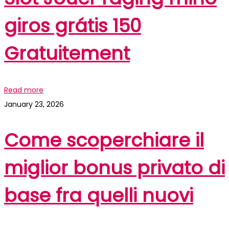
giros grátis 150
Gratuitement
Read more
January 23, 2026
Come scoperchiare il
miglior bonus privato di
base fra quelli nuovi