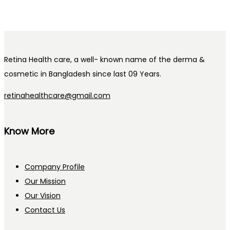
Retina Health care, a well- known name of the derma &
cosmetic in Bangladesh since last 09 Years.
retinahealthcare@gmail.com
Know More
Company Profile
Our Mission
Our Vision
Contact Us