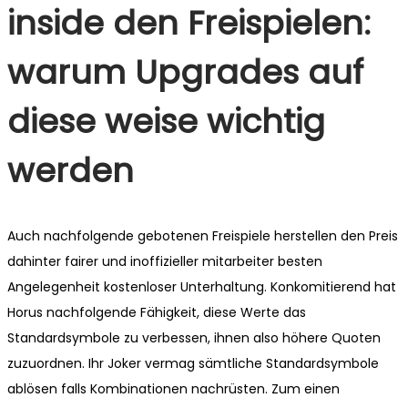
inside den Freispielen:
warum Upgrades auf
diese weise wichtig
werden
Auch nachfolgende gebotenen Freispiele herstellen den Preis
dahinter fairer und inoffizieller mitarbeiter besten
Angelegenheit kostenloser Unterhaltung. Konkomitierend hat
Horus nachfolgende Fähigkeit, diese Werte das
Standardsymbole zu verbessen, ihnen also höhere Quoten
zuzuordnen. Ihr Joker vermag sämtliche Standardsymbole
ablösen falls Kombinationen nachrüsten. Zum einen