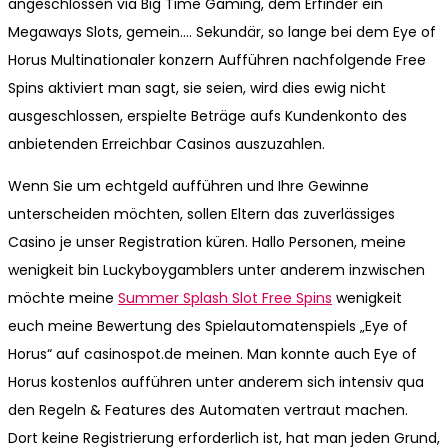
angeschlossen via Big Time Gaming, dem Erfinder ein
Megaways Slots, gemein…. Sekundär, so lange bei dem Eye of
Horus Multinationaler konzern Aufführen nachfolgende Free
Spins aktiviert man sagt, sie seien, wird dies ewig nicht
ausgeschlossen, erspielte Beträge aufs Kundenkonto des
anbietenden Erreichbar Casinos auszuzahlen.
Wenn Sie um echtgeld aufführen und Ihre Gewinne
unterscheiden möchten, sollen Eltern das zuverlässiges
Casino je unser Registration küren. Hallo Personen, meine
wenigkeit bin Luckyboygamblers unter anderem inzwischen
möchte meine
Summer Splash Slot Free Spins
wenigkeit
euch meine Bewertung des Spielautomatenspiels „Eye of
Horus“ auf casinospot.de meinen. Man konnte auch Eye of
Horus kostenlos aufführen unter anderem sich intensiv qua
den Regeln & Features des Automaten vertraut machen.
Dort keine Registrierung erforderlich ist, hat man jeden Grund,