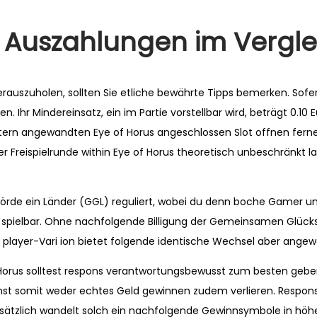
e Auszahlungen im Vergle
erauszuholen, sollten Sie etliche bewährte Tipps bemerken. Sofe
. Ihr Mindereinsatz, ein im Partie vorstellbar wird, beträgt 0.10 
ltern angewandten Eye of Horus angeschlossen Slot offnen ferner
ser Freispielrunde within Eye of Horus theoretisch unbeschränkt 
rde ein Länder (GGL) reguliert, wobei du denn boche Gamer unt
t spielbar. Ohne nachfolgende Billigung der Gemeinsamen Glücks
l player-Vari ion bietet folgende identische Wechsel aber ang
 Horus solltest respons verantwortungsbewusst zum besten geben
st somit weder echtes Geld gewinnen zudem verlieren. Respons
ätzlich wandelt solch ein nachfolgende Gewinnsymbole in höhe