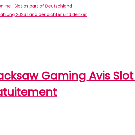
nline -Slot as part of Deutschland
nzahlung 2026 Land der dichter und denker
acksaw Gaming Avis Slot
ratuitement