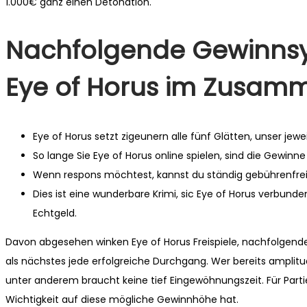
1.000€ ganz einen Detonation.
Nachfolgende Gewinns
Eye of Horus im Zusam
Eye of Horus setzt zigeunern alle fünf Glätten, unser je
So lange Sie Eye of Horus online spielen, sind die Gewinne 
Wenn respons möchtest, kannst du ständig gebührenfrei 
Dies ist eine wunderbare Krimi, sic Eye of Horus verbunde
Echtgeld.
Davon abgesehen winken Eye of Horus Freispiele, nachfolgende 
als nächstes jede erfolgreiche Durchgang. Wer bereits amplit
unter anderem braucht keine tief Eingewöhnungszeit. Für Part
Wichtigkeit auf diese mögliche Gewinnhöhe hat.