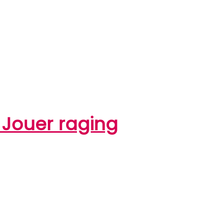
 Jouer raging