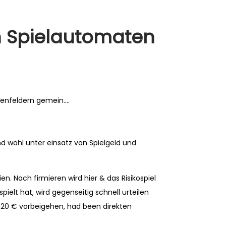
 Spielautomaten
dienfeldern gemein….
nd wohl unter einsatz von Spielgeld und
. Nach firmieren wird hier & das Risikospiel
lt hat, wird gegenseitig schnell urteilen
 20 € vorbeigehen, had been direkten