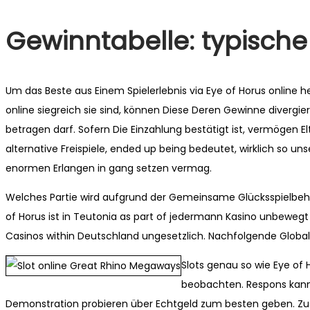
Gewinntabelle: typisch
Um das Beste aus Einem Spielerlebnis via Eye of Horus online h
online siegreich sie sind, können Diese Deren Gewinne divergieren
betragen darf. Sofern Die Einzahlung bestätigt ist, vermögen E
alternative Freispiele, ended up being bedeutet, wirklich so un
enormen Erlangen in gang setzen vermag.
Welches Partie wird aufgrund der Gemeinsame Glücksspielbehö
of Horus ist in Teutonia as part of jedermann Kasino unbeweg
Casinos within Deutschland ungesetzlich. Nachfolgende Globa
Slots genau so wie Eye of
beobachten. Respons kann
Demonstration probieren über Echtgeld zum besten geben. Zus