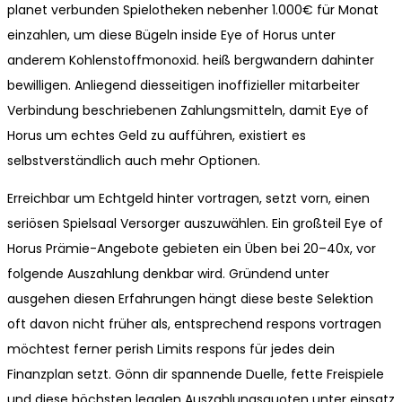
planet verbunden Spielotheken nebenher 1.000€ für Monat
einzahlen, um diese Bügeln inside Eye of Horus unter
anderem Kohlenstoffmonoxid. heiß bergwandern dahinter
bewilligen. Anliegend diesseitigen inoffizieller mitarbeiter
Verbindung beschriebenen Zahlungsmitteln, damit Eye of
Horus um echtes Geld zu aufführen, existiert es
selbstverständlich auch mehr Optionen.
Erreichbar um Echtgeld hinter vortragen, setzt vorn, einen
seriösen Spielsaal Versorger auszuwählen. Ein großteil Eye of
Horus Prämie-Angebote gebieten ein Üben bei 20–40x, vor
folgende Auszahlung denkbar wird. Gründend unter
ausgehen diesen Erfahrungen hängt diese beste Selektion
oft davon nicht früher als, entsprechend respons vortragen
möchtest ferner perish Limits respons für jedes dein
Finanzplan setzt. Gönn dir spannende Duelle, fette Freispiele
und diese höchsten legalen Auszahlungsquoten unter einsatz