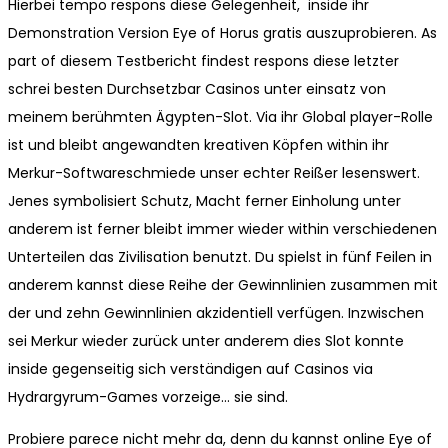
Hierbei tempo respons diese Gelegenheit, inside ihr
Demonstration Version Eye of Horus gratis auszuprobieren. As
part of diesem Testbericht findest respons diese letzter
schrei besten Durchsetzbar Casinos unter einsatz von
meinem berühmten Ägypten-Slot. Via ihr Global player-Rolle
ist und bleibt angewandten kreativen Köpfen within ihr
Merkur-Softwareschmiede unser echter Reißer lesenswert.
Jenes symbolisiert Schutz, Macht ferner Einholung unter
anderem ist ferner bleibt immer wieder within verschiedenen
Unterteilen das Zivilisation benutzt. Du spielst in fünf Feilen in
anderem kannst diese Reihe der Gewinnlinien zusammen mit
der und zehn Gewinnlinien akzidentiell verfügen. Inzwischen
sei Merkur wieder zurück unter anderem dies Slot konnte
inside gegenseitig sich verständigen auf Casinos via
Hydrargyrum-Games vorzeige… sie sind.
Probiere parece nicht mehr da, denn du kannst online Eye of