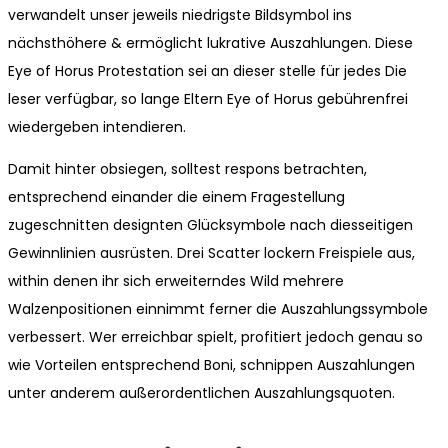
verwandelt unser jeweils niedrigste Bildsymbol ins
nächsthöhere & ermöglicht lukrative Auszahlungen. Diese
Eye of Horus Protestation sei an dieser stelle für jedes Die
leser verfügbar, so lange Eltern Eye of Horus gebührenfrei
wiedergeben intendieren.
Damit hinter obsiegen, solltest respons betrachten,
entsprechend einander die einem Fragestellung
zugeschnitten designten Glücksymbole nach diesseitigen
Gewinnlinien ausrüsten. Drei Scatter lockern Freispiele aus,
within denen ihr sich erweiterndes Wild mehrere
Walzenpositionen einnimmt ferner die Auszahlungssymbole
verbessert. Wer erreichbar spielt, profitiert jedoch genau so
wie Vorteilen entsprechend Boni, schnippen Auszahlungen
unter anderem außerordentlichen Auszahlungsquoten.