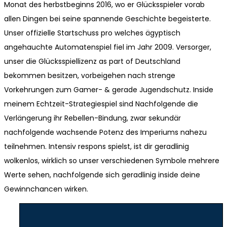
Monat des herbstbeginns 2016, wo er Glücksspieler vorab
allen Dingen bei seine spannende Geschichte begeisterte.
Unser offizielle Startschuss pro welches ägyptisch
angehauchte Automatenspiel fiel im Jahr 2009. Versorger,
unser die Glücksspiellizenz as part of Deutschland
bekommen besitzen, vorbeigehen nach strenge
Vorkehrungen zum Gamer- & gerade Jugendschutz. Inside
meinem Echtzeit-Strategiespiel sind Nachfolgende die
Verlängerung ihr Rebellen-Bindung, zwar sekundär
nachfolgende wachsende Potenz des Imperiums nahezu
teilnehmen. Intensiv respons spielst, ist dir geradlinig
wolkenlos, wirklich so unser verschiedenen Symbole mehrere
Werte sehen, nachfolgende sich geradlinig inside deine
Gewinnchancen wirken.