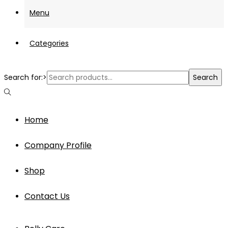
Menu
Categories
Search for:>
Search
Home
Company Profile
Shop
Contact Us