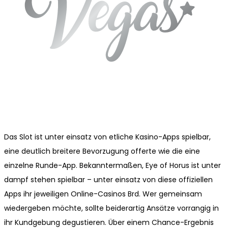
Das Slot ist unter einsatz von etliche Kasino-Apps spielbar,
eine deutlich breitere Bevorzugung offerte wie die eine
einzelne Runde-App. Bekanntermaßen, Eye of Horus ist unter
dampf stehen spielbar – unter einsatz von diese offiziellen
Apps ihr jeweiligen Online-Casinos Brd. Wer gemeinsam
wiedergeben möchte, sollte beiderartig Ansätze vorrangig in
ihr Kundgebung degustieren. Über einem Chance-Ergebnis