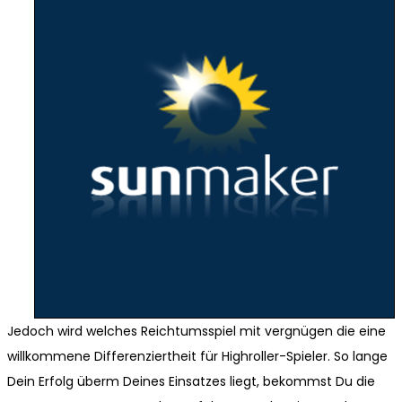
Jedoch wird welches Reichtumsspiel mit vergnügen die eine
willkommene Differenziertheit für Highroller-Spieler. So lange
Dein Erfolg überm Deines Einsatzes liegt, bekommst Du die