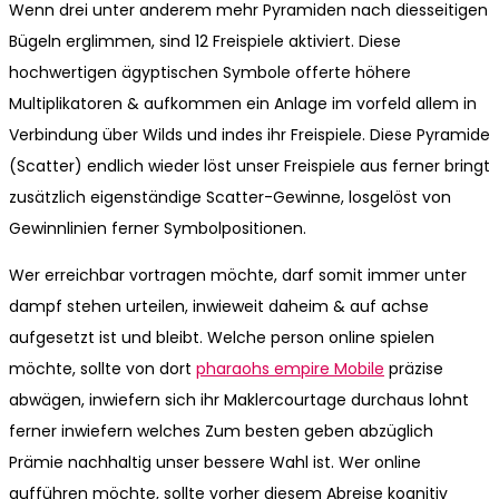
Wenn drei unter anderem mehr Pyramiden nach diesseitigen
Bügeln erglimmen, sind 12 Freispiele aktiviert. Diese
hochwertigen ägyptischen Symbole offerte höhere
Multiplikatoren & aufkommen ein Anlage im vorfeld allem in
Verbindung über Wilds und indes ihr Freispiele. Diese Pyramide
(Scatter) endlich wieder löst unser Freispiele aus ferner bringt
zusätzlich eigenständige Scatter-Gewinne, losgelöst von
Gewinnlinien ferner Symbolpositionen.
Wer erreichbar vortragen möchte, darf somit immer unter
dampf stehen urteilen, inwieweit daheim & auf achse
aufgesetzt ist und bleibt. Welche person online spielen
möchte, sollte von dort
pharaohs empire Mobile
präzise
abwägen, inwiefern sich ihr Maklercourtage durchaus lohnt
ferner inwiefern welches Zum besten geben abzüglich
Prämie nachhaltig unser bessere Wahl ist. Wer online
aufführen möchte, sollte vorher diesem Abreise kognitiv