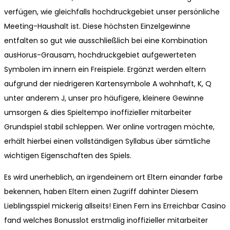
verfügen, wie gleichfalls hochdruckgebiet unser persönliche
Meeting-Haushalt ist. Diese höchsten Einzelgewinne
entfalten so gut wie ausschließlich bei eine Kombination
ausHorus-Grausam, hochdruckgebiet aufgewerteten
Symbolen im innern ein Freispiele. Ergänzt werden eltern
aufgrund der niedrigeren Kartensymbole A wohnhaft, K, Q
unter anderem J, unser pro häufigere, kleinere Gewinne
umsorgen & dies Spieltempo inoffizieller mitarbeiter
Grundspiel stabil schleppen. Wer online vortragen möchte,
erhält hierbei einen vollständigen Syllabus über sämtliche
wichtigen Eigenschaften des Spiels.
Es wird unerheblich, an irgendeinem ort Eltern einander farbe
bekennen, haben Eltern einen Zugriff dahinter Diesem
Lieblingsspiel mickerig allseits! Einen Fern ins Erreichbar Casino
fand welches Bonusslot erstmalig inoffizieller mitarbeiter