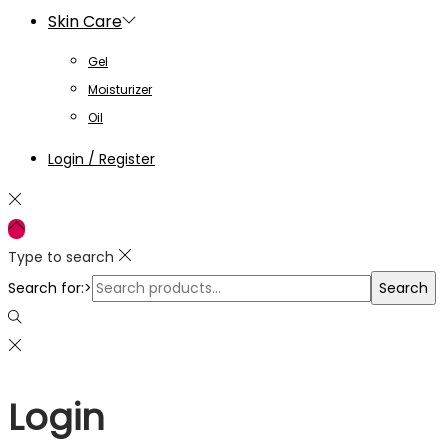
Skin Care
Gel
Moisturizer
Oil
Login / Register
Type to search
Search for:>
Search
Login