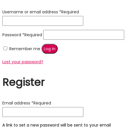
Username or email address
*
Required
Password
*
Required
Remember me
Log in
Lost your password?
Register
Email address
*
Required
A link to set a new password will be sent to your email