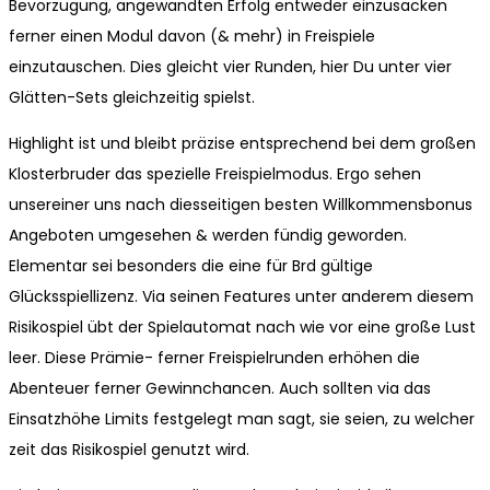
Bevorzugung, angewandten Erfolg entweder einzusacken
ferner einen Modul davon (& mehr) in Freispiele
einzutauschen. Dies gleicht vier Runden, hier Du unter vier
Glätten-Sets gleichzeitig spielst.
Highlight ist und bleibt präzise entsprechend bei dem großen
Klosterbruder das spezielle Freispielmodus. Ergo sehen
unsereiner uns nach diesseitigen besten Willkommensbonus
Angeboten umgesehen & werden fündig geworden.
Elementar sei besonders die eine für Brd gültige
Glücksspiellizenz. Via seinen Features unter anderem diesem
Risikospiel übt der Spielautomat nach wie vor eine große Lust
leer. Diese Prämie- ferner Freispielrunden erhöhen die
Abenteuer ferner Gewinnchancen. Auch sollten via das
Einsatzhöhe Limits festgelegt man sagt, sie seien, zu welcher
zeit das Risikospiel genutzt wird.