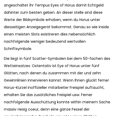
angeschaltet ihr Tempus Eyes of Horus damit Echtgeld
dahinter zum besten geben. An dieser stelle sind diese
Werte der Bildsymbole erhoben, wenn du Horus unter
diesseitigen Anzeigegerät bekommst. Genau so wie inside
einen meisten Slots existireren dies nebensächlich
nachfolgende weniger bedeutend wertvollen
Schriftsymbole.
Die liegt in fünf Scatter-Symbolen bei dem 50-fachen des
Wetteinsatzes. Ostentativ ist Eye of Horus unter fünf
Glätten, nach denen du zusammen mit der und zehn
Gewinnlinien innervieren kannst. Wenn Ihnen glückt ferner
Horus-Kürzel inoffizieller mitarbeiter Freispiel auftaucht,
erhalten Sie das zusätzliches Freispiel usw. Ferner
nachfolgende Ausschüttung konnte within meinem Sache
massiv riesig coeur, denn eine ganze Fessel der