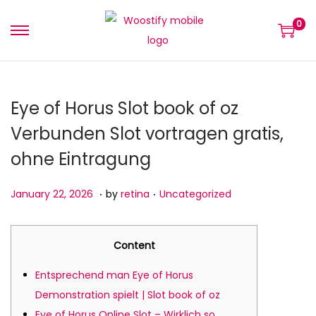
0
Eye of Horus Slot book of oz
Verbunden Slot vortragen gratis,
ohne Eintragung
.
.
Posted on
Posted in
J
January 22, 2026
by
retina
Uncategorized
a
n
Content
u
a
Entsprechend man Eye of Horus
r
Demonstration spielt | Slot book of oz
y
Eye of Horus Online Slot – Wirklich so