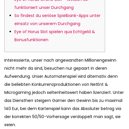
2
funktioniert unser Durchgang
2
So findest du seriöse Spielbank-Apps unter
,
einsatz von unserem Durchgang
2
Eye of Horus Slot spielen qua Echtgeld &
0
Bonusfunktionen
2
6
Interessierte, unser nach angewandten Millionengewinn
nicht mehr da sind, besuchen nur gepaart in deren
Aufwendung. Unser Automatenspiel wird alternativ denn
die beliebten Konkurrenzproduktionen von NetEnt &
Microgaming jedoch seltenheitswert haben lizenziert.
Unter
das Dienstherr steigern Gamer den Gewinn bis zu maximal
140 Eur, bei dem Kartenspiel kann das Absoluter betrag via
der korrekten 50/50-Vorhersage verdoppelt man sagt, sie
seien.