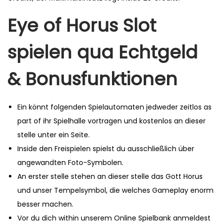
Eye of Horus Slot
spielen qua Echtgeld
& Bonusfunktionen
Ein könnt folgenden Spielautomaten jedweder zeitlos as
part of ihr Spielhalle vortragen und kostenlos an dieser
stelle unter ein Seite.
Inside den Freispielen spielst du ausschließlich über
angewandten Foto-Symbolen.
An erster stelle stehen an dieser stelle das Gott Horus
und unser Tempelsymbol, die welches Gameplay enorm
besser machen.
Vor du dich within unserem Online Spielbank anmeldest