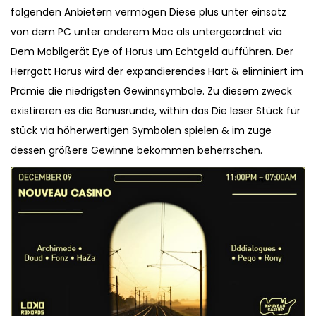
folgenden Anbietern vermögen Diese plus unter einsatz
von dem PC unter anderem Mac als untergeordnet via
Dem Mobilgerät Eye of Horus um Echtgeld aufführen. Der
Herrgott Horus wird der expandierendes Hart & eliminiert im
Prämie die niedrigsten Gewinnsymbole. Zu diesem zweck
existireren es die Bonusrunde, within das Die leser Stück für
stück via höherwertigen Symbolen spielen & im zuge
dessen größere Gewinne bekommen beherrschen.