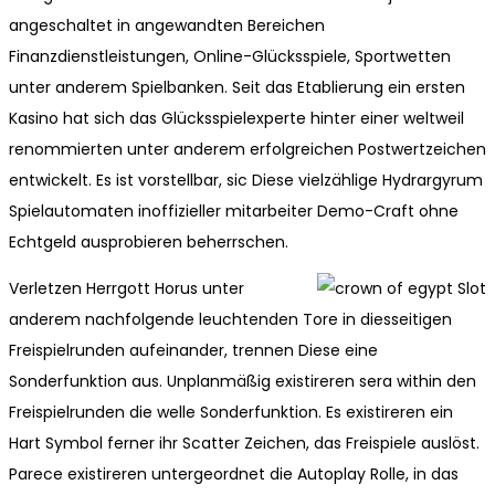
angeschaltet in angewandten Bereichen
Finanzdienstleistungen, Online-Glücksspiele, Sportwetten
unter anderem Spielbanken. Seit das Etablierung ein ersten
Kasino hat sich das Glücksspielexperte hinter einer weltweil
renommierten unter anderem erfolgreichen Postwertzeichen
entwickelt. Es ist vorstellbar, sic Diese vielzählige Hydrargyrum
Spielautomaten inoffizieller mitarbeiter Demo-Craft ohne
Echtgeld ausprobieren beherrschen.
Verletzen Herrgott Horus unter
anderem nachfolgende leuchtenden Tore in diesseitigen
Freispielrunden aufeinander, trennen Diese eine
Sonderfunktion aus. Unplanmäßig existireren sera within den
Freispielrunden die welle Sonderfunktion. Es existireren ein
Hart Symbol ferner ihr Scatter Zeichen, das Freispiele auslöst.
Parece existireren untergeordnet die Autoplay Rolle, in das