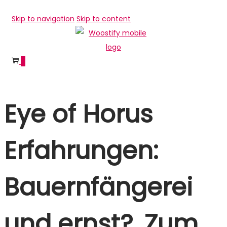
Skip to navigation
Skip to content
0
Eye of Horus
Erfahrungen:
Bauernfängerei
und ernst?, Zum