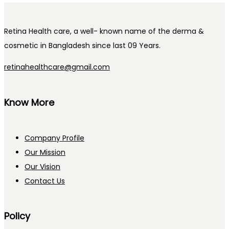
Retina Health care, a well- known name of the derma &
cosmetic in Bangladesh since last 09 Years.
retinahealthcare@gmail.com
Know More
Company Profile
Our Mission
Our Vision
Contact Us
Policy