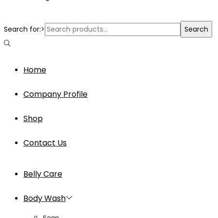
Search for:>
Search
Home
Company Profile
Shop
Contact Us
Belly Care
Body Wash
Soap