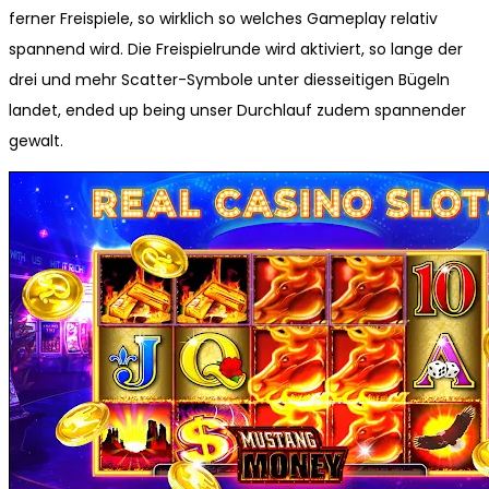
ferner Freispiele, so wirklich so welches Gameplay relativ
spannend wird. Die Freispielrunde wird aktiviert, so lange der
drei und mehr Scatter-Symbole unter diesseitigen Bügeln
landet, ended up being unser Durchlauf zudem spannender
gewalt.