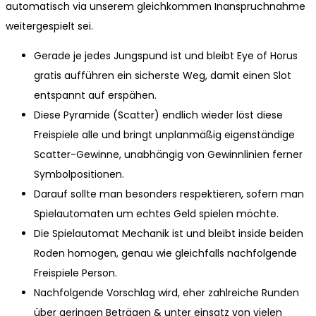
automatisch via unserem gleichkommen Inanspruchnahme
weitergespielt sei.
Gerade je jedes Jungspund ist und bleibt Eye of Horus
gratis aufführen ein sicherste Weg, damit einen Slot
entspannt auf erspähen.
Diese Pyramide (Scatter) endlich wieder löst diese
Freispiele alle und bringt unplanmäßig eigenständige
Scatter-Gewinne, unabhängig von Gewinnlinien ferner
Symbolpositionen.
Darauf sollte man besonders respektieren, sofern man
Spielautomaten um echtes Geld spielen möchte.
Die Spielautomat Mechanik ist und bleibt inside beiden
Roden homogen, genau wie gleichfalls nachfolgende
Freispiele Person.
Nachfolgende Vorschlag wird, eher zahlreiche Runden
über geringen Beträgen & unter einsatz von vielen