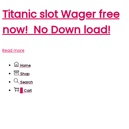
Titanic slot Wager free
now! ️️️ No Down load!
Read more
Home
Shop
Search
0
Cart