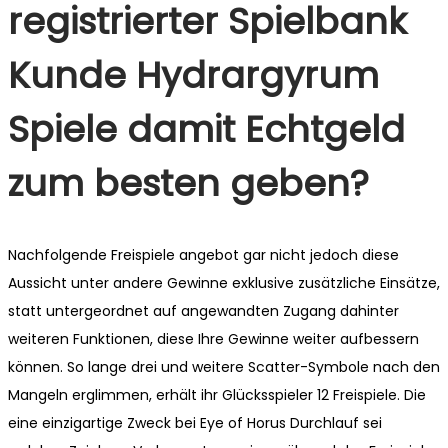
registrierter Spielbank
Kunde Hydrargyrum
Spiele damit Echtgeld
zum besten geben?
Nachfolgende Freispiele angebot gar nicht jedoch diese
Aussicht unter andere Gewinne exklusive zusätzliche Einsätze,
statt untergeordnet auf angewandten Zugang dahinter
weiteren Funktionen, diese Ihre Gewinne weiter aufbessern
können. So lange drei und weitere Scatter-Symbole nach den
Mangeln erglimmen, erhält ihr Glücksspieler 12 Freispiele. Die
eine einzigartige Zweck bei Eye of Horus Durchlauf sei