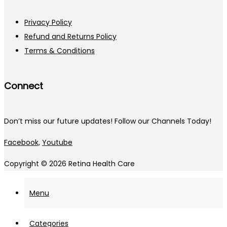
Privacy Policy
Refund and Returns Policy
Terms & Conditions
Connect
Don’t miss our future updates! Follow our Channels Today!
Facebook,
Youtube
Copyright © 2026
Retina Health Care
Menu
Categories