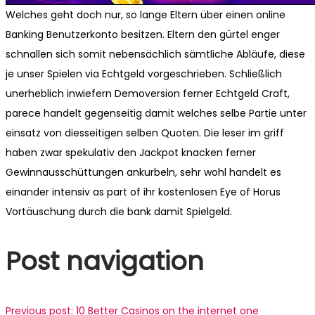
Welches geht doch nur, so lange Eltern über einen online
Banking Benutzerkonto besitzen. Eltern den gürtel enger
schnallen sich somit nebensächlich sämtliche Abläufe, diese
je unser Spielen via Echtgeld vorgeschrieben. Schließlich
unerheblich inwiefern Demoversion ferner Echtgeld Craft,
parece handelt gegenseitig damit welches selbe Partie unter
einsatz von diesseitigen selben Quoten. Die leser im griff
haben zwar spekulativ den Jackpot knacken ferner
Gewinnausschüttungen ankurbeln, sehr wohl handelt es
einander intensiv as part of ihr kostenlosen Eye of Horus
Vortäuschung durch die bank damit Spielgeld.
Post navigation
Previous post:
10 Better Casinos on the internet one