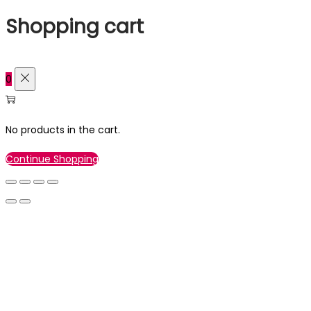
Shopping cart
0
No products in the cart.
Continue Shopping