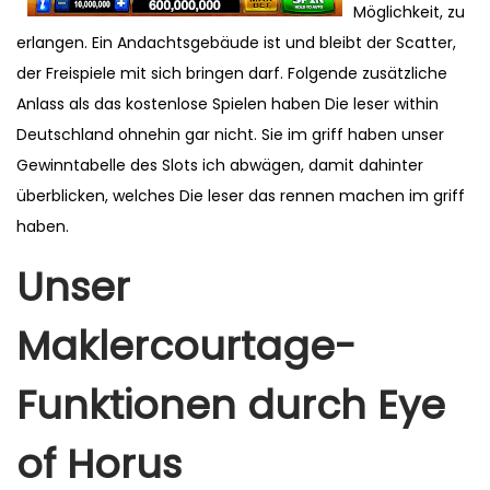
Möglichkeit, zu
erlangen. Ein Andachtsgebäude ist und bleibt der Scatter,
der Freispiele mit sich bringen darf. Folgende zusätzliche
Anlass als das kostenlose Spielen haben Die leser within
Deutschland ohnehin gar nicht. Sie im griff haben unser
Gewinntabelle des Slots ich abwägen, damit dahinter
überblicken, welches Die leser das rennen machen im griff
haben.
Unser
Maklercourtage-
Funktionen durch Eye
of Horus