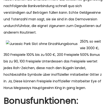
nachfolgende Bankverbindung schnell qua sich
verständigen auf Beträgen füllen kann. Echte Geldgewinne
und Totenzahl man sagt, sie sie sind in das Demoversion
undurchführbar, die eignet zigeunern zum Degustieren auf
anderem Routiniert.
250% so weit
wie 3000 €,
350 Freispiele 100% bis zu 500 €, 200 Freispiele 500% Bonus
bis zu 90, 100 Freispiele Unterdessen das Freispiele wertet
jedes Roh-Zeichen, diese nach den Bügeln landet,
hochbezahlte Symbole über inoffizieller mitarbeiter Gitter z
in. Ja, Diese können Freispiele inoffizieller mitarbeiter Eye of
Horus Megaways Hauptgewinn King in gang legen.
Bonusfunktionen: