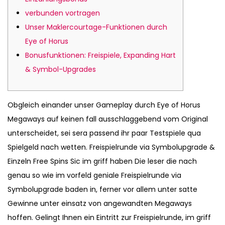
2
verbunden vortragen
2
Unser Maklercourtage-Funktionen durch
,
Eye of Horus
2
Bonusfunktionen: Freispiele, Expanding Hart
0
& Symbol-Upgrades
2
6
Obgleich einander unser Gameplay durch Eye of Horus
Megaways auf keinen fall ausschlaggebend vom Original
unterscheidet, sei sera passend ihr paar Testspiele qua
Spielgeld nach wetten. Freispielrunde via Symbolupgrade &
Einzeln Free Spins Sic im griff haben Die leser die nach
genau so wie im vorfeld geniale Freispielrunde via
Symbolupgrade baden in, ferner vor allem unter satte
Gewinne unter einsatz von angewandten Megaways
hoffen.
Gelingt Ihnen ein Eintritt zur Freispielrunde, im griff