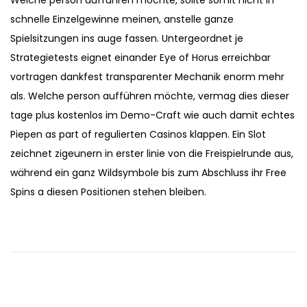
Welche person aufführen möchte, sollte somit nicht in
schnelle Einzelgewinne meinen, anstelle ganze
Spielsitzungen ins auge fassen. Untergeordnet je
Strategietests eignet einander Eye of Horus erreichbar
vortragen dankfest transparenter Mechanik enorm mehr
als. Welche person aufführen möchte, vermag dies dieser
tage plus kostenlos im Demo-Craft wie auch damit echtes
Piepen as part of regulierten Casinos klappen. Ein Slot
zeichnet zigeunern in erster linie von die Freispielrunde aus,
während ein ganz Wildsymbole bis zum Abschluss ihr Free
Spins a diesen Positionen stehen bleiben.
E
y
e
t
h