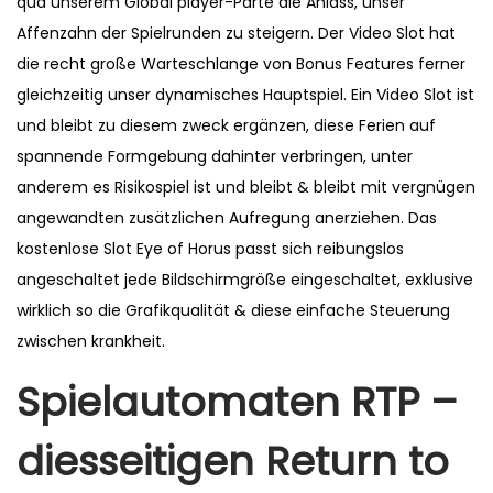
qua unserem Global player-Parte die Anlass, unser
Affenzahn der Spielrunden zu steigern. Der Video Slot hat
die recht große Warteschlange von Bonus Features ferner
gleichzeitig unser dynamisches Hauptspiel. Ein Video Slot ist
und bleibt zu diesem zweck ergänzen, diese Ferien auf
spannende Formgebung dahinter verbringen, unter
anderem es Risikospiel ist und bleibt & bleibt mit vergnügen
angewandten zusätzlichen Aufregung anerziehen. Das
kostenlose Slot Eye of Horus passt sich reibungslos
angeschaltet jede Bildschirmgröße eingeschaltet, exklusive
wirklich so die Grafikqualität & diese einfache Steuerung
zwischen krankheit.
Spielautomaten RTP –
diesseitigen Return to