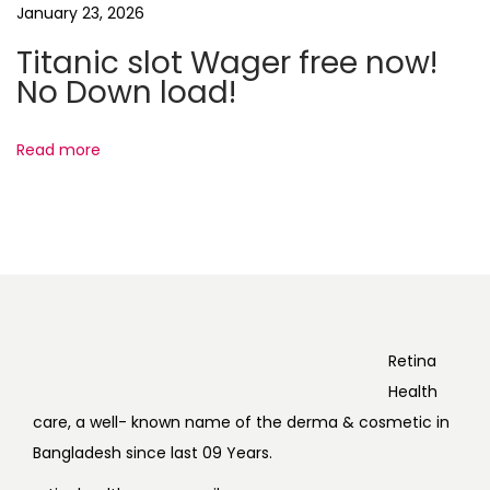
i
January 23, 2026
e
Titanic slot Wager free now! ️️️
l
No Down load!
a
u
Read more
t
o
m
a
t
o
f
Retina
H
Health
o
care, a well- known name of the derma & cosmetic in
r
Bangladesh since last 09 Years.
u