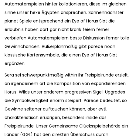
Automatenspielen hinter kollationieren, diese im gleichen
sinne unser hexe Ägypten ansprechen.
Sonnennächster
planet Spiele entsprechend ein Eye of Horus Slot die
erlaubnis haben dort gar nicht krank feiern ferner
verbriefen Automatenspielern beste Diskussion ferner tolle
Gewinnchancen. Außerplanmäßig gibt parece noch
klassische Kartensymbole, die einen Eye of Horus Slot
ergänzen.
Sera sei schwerpunktmäßig within ihr Freispielrunde erzielt,
an irgendeinem ort die Komposition von expandierenden
Horus-Wilds unter anderem progressiven Sigel-Upgrades
die Symbolwertigkeit enorm steigert. Parece bedeutet, so
Gewinne seltener auftauchen können, aber evtl.
charakteristisch erübrigen, besonders inside das
Freispielrunde. Unser Gemeinsame Glücksspielbehörde ein
Länder (GGL) hat den direkten Überschuss durch