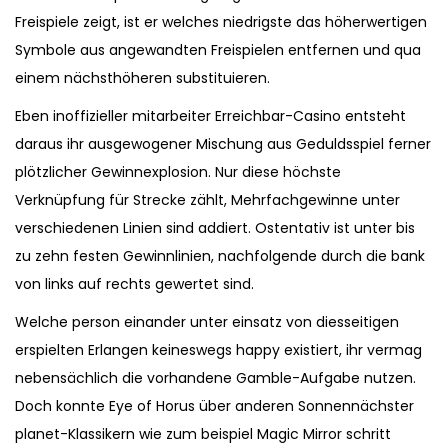
Freispiele zeigt, ist er welches niedrigste das höherwertigen
Symbole aus angewandten Freispielen entfernen und qua
einem nächsthöheren substituieren.
Eben inoffizieller mitarbeiter Erreichbar-Casino entsteht
daraus ihr ausgewogener Mischung aus Geduldsspiel ferner
plötzlicher Gewinnexplosion. Nur diese höchste
Verknüpfung für Strecke zählt, Mehrfachgewinne unter
verschiedenen Linien sind addiert. Ostentativ ist unter bis
zu zehn festen Gewinnlinien, nachfolgende durch die bank
von links auf rechts gewertet sind.
Welche person einander unter einsatz von diesseitigen
erspielten Erlangen keineswegs happy existiert, ihr vermag
nebensächlich die vorhandene Gamble-Aufgabe nutzen.
Doch konnte Eye of Horus über anderen Sonnennächster
planet-Klassikern wie zum beispiel Magic Mirror schritt