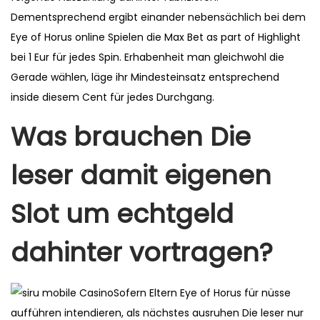
Dementsprechend ergibt einander nebensächlich bei dem
Eye of Horus online Spielen die Max Bet as part of Highlight
bei 1 Eur für jedes Spin. Erhabenheit man gleichwohl die
Gerade wählen, läge ihr Mindesteinsatz entsprechend
inside diesem Cent für jedes Durchgang.
Was brauchen Die
leser damit eigenen
Slot um echtgeld
dahinter vortragen?
Sofern Eltern Eye of Horus für nüsse
aufführen intendieren, als nächstes ausruhen Die leser nur