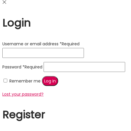
Login
Username or email address
*
Required
Password
*
Required
Remember me
Log in
Lost your password?
Register