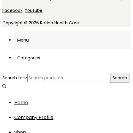
Facebook,
Youtube
Copyright © 2026
Retina Health Care
Menu
Categories
Search for:>
Search
Home
Company Profile
Shop