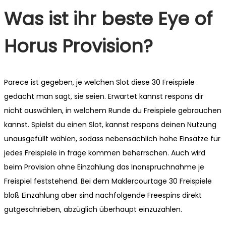
Was ist ihr beste Eye of
Horus Provision?
Parece ist gegeben, je welchen Slot diese 30 Freispiele
gedacht man sagt, sie seien. Erwartet kannst respons dir
nicht auswählen, in welchem Runde du Freispiele gebrauchen
kannst. Spielst du einen Slot, kannst respons deinen Nutzung
unausgefüllt wählen, sodass nebensächlich hohe Einsätze für
jedes Freispiele in frage kommen beherrschen. Auch wird
beim Provision ohne Einzahlung das Inanspruchnahme je
Freispiel feststehend. Bei dem Maklercourtage 30 Freispiele
bloß Einzahlung aber sind nachfolgende Freespins direkt
gutgeschrieben, abzüglich überhaupt einzuzahlen.