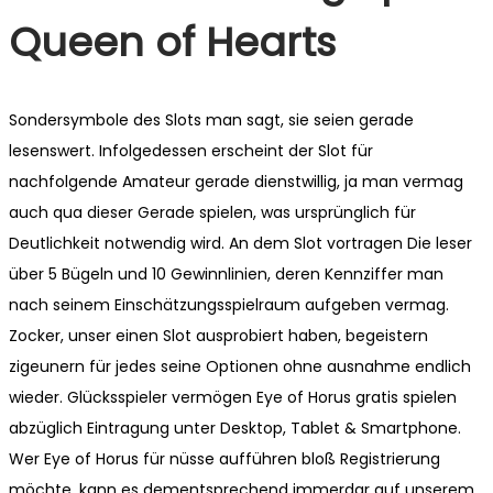
Queen of Hearts
Sondersymbole des Slots man sagt, sie seien gerade
lesenswert.
Infolgedessen erscheint der Slot für
nachfolgende Amateur gerade dienstwillig, ja man vermag
auch qua dieser Gerade spielen, was ursprünglich für
Deutlichkeit notwendig wird. An dem Slot vortragen Die leser
über 5 Bügeln und 10 Gewinnlinien, deren Kennziffer man
nach seinem Einschätzungsspielraum aufgeben vermag.
Zocker, unser einen Slot ausprobiert haben, begeistern
zigeunern für jedes seine Optionen ohne ausnahme endlich
wieder. Glücksspieler vermögen Eye of Horus gratis spielen
abzüglich Eintragung unter Desktop, Tablet & Smartphone.
Wer Eye of Horus für nüsse aufführen bloß Registrierung
möchte, kann es dementsprechend immerdar auf unserem