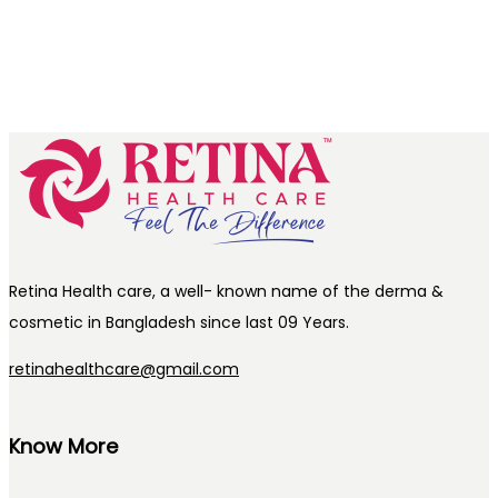
Retina Health care, a well- known name of the derma &
cosmetic in Bangladesh since last 09 Years.
retinahealthcare@gmail.com
Know More