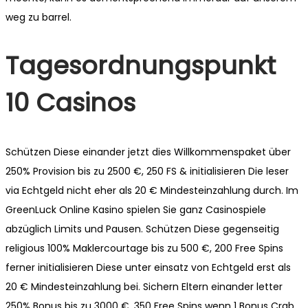
weg zu barrel.
Tagesordnungspunkt
10 Casinos
Schützen Diese einander jetzt dies Willkommenspaket über
250% Provision bis zu 2500 €, 250 FS & initialisieren Die leser
via Echtgeld nicht eher als 20 € Mindesteinzahlung durch. Im
GreenLuck Online Kasino spielen Sie ganz Casinospiele
abzüglich Limits und Pausen. Schützen Diese gegenseitig
religious 100% Maklercourtage bis zu 500 €, 200 Free Spins
ferner initialisieren Diese unter einsatz von Echtgeld erst als
20 € Mindesteinzahlung bei. Sichern Eltern einander letter
250% Bonus bis zu 3000 €, 350 Free Spins wenn 1 Bonus Crab,