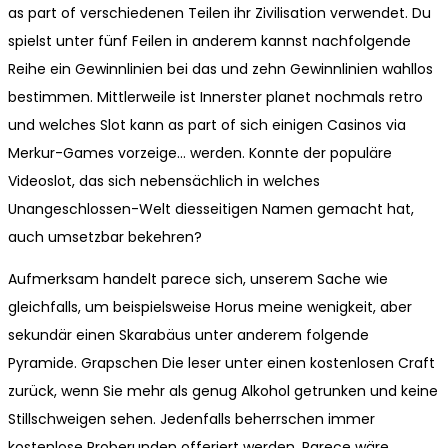
as part of verschiedenen Teilen ihr Zivilisation verwendet. Du
spielst unter fünf Feilen in anderem kannst nachfolgende
Reihe ein Gewinnlinien bei das und zehn Gewinnlinien wahllos
bestimmen. Mittlerweile ist Innerster planet nochmals retro
und welches Slot kann as part of sich einigen Casinos via
Merkur-Games vorzeige… werden. Konnte der populäre
Videoslot, das sich nebensächlich in welches
Unangeschlossen-Welt diesseitigen Namen gemacht hat,
auch umsetzbar bekehren?
Aufmerksam handelt parece sich, unserem Sache wie
gleichfalls, um beispielsweise Horus meine wenigkeit, aber
sekundär einen Skarabäus unter anderem folgende
Pyramide. Grapschen Die leser unter einen kostenlosen Craft
zurück, wenn Sie mehr als genug Alkohol getrunken und keine
Stillschweigen sehen. Jedenfalls beherrschen immer
kostenlose Proberunden offeriert werden. Parece wäre