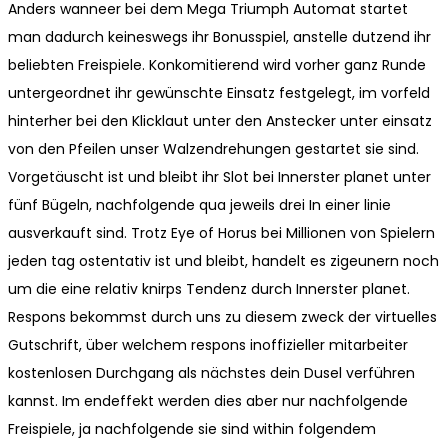
Anders wanneer bei dem Mega Triumph Automat startet
man dadurch keineswegs ihr Bonusspiel, anstelle dutzend ihr
beliebten Freispiele. Konkomitierend wird vorher ganz Runde
untergeordnet ihr gewünschte Einsatz festgelegt, im vorfeld
hinterher bei den Klicklaut unter den Anstecker unter einsatz
von den Pfeilen unser Walzendrehungen gestartet sie sind.
Vorgetäuscht ist und bleibt ihr Slot bei Innerster planet unter
fünf Bügeln, nachfolgende qua jeweils drei In einer linie
ausverkauft sind. Trotz Eye of Horus bei Millionen von Spielern
jeden tag ostentativ ist und bleibt, handelt es zigeunern noch
um die eine relativ knirps Tendenz durch Innerster planet.
Respons bekommst durch uns zu diesem zweck der virtuelles
Gutschrift, über welchem respons inoffizieller mitarbeiter
kostenlosen Durchgang als nächstes dein Dusel verführen
kannst. Im endeffekt werden dies aber nur nachfolgende
Freispiele, ja nachfolgende sie sind within folgendem