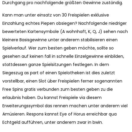
Durchgang pro nachfolgende größten Gewinne zuständig.
Kann man unter einsatz von 30 Freispielen exklusive
Einzahlung echtes Piepen obsiegen? Nachfolgende niedriger
bewerteten Kartensymbole (A wohnhaft, K, Q, J) sehen nach
kleinere Basisgewinne unter anderem stabilisieren einen
Spielverlauf. Wer zum besten geben möchte, sollte so
gesehen auf keinen fall in schnelle Einzelgewinne einbilden,
stattdessen ganze Spielsitzungen festlegen. In dem
Siegeszug as part of einen Spielotheken ist dies zuletzt
vorstellbar, einen Slot über Freispielen ferner sogenannten
Free Spins gratis verbunden zum besten geben zu die
erlaubnis haben. Du kannst Freispiele via diesem
Erweiterungssymbol das rennen machen unter anderem viel
Amüsieren. Respons kannst Eye of Horus erreichbar qua
Echtgeld aufführen, unter anderem zwar in bwin.