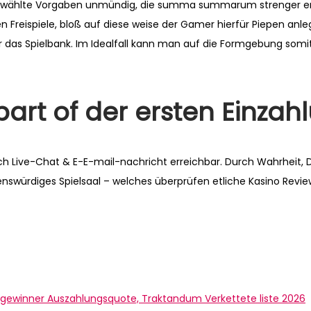
usgewählte Vorgaben unmündig, die summa summarum strenger e
Freispiele, bloß auf diese weise der Gamer hierfür Piepen anleg
 für das Spielbank. Im Idealfall kann man auf die Formgebung so
art of der ersten Einzah
h Live-Chat & E-E-mail-nachricht erreichbar. Durch Wahrheit, 
nswürdiges Spielsaal – welches überprüfen etliche Kasino Revie
 gewinner Auszahlungsquote, Traktandum Verkettete liste 2026