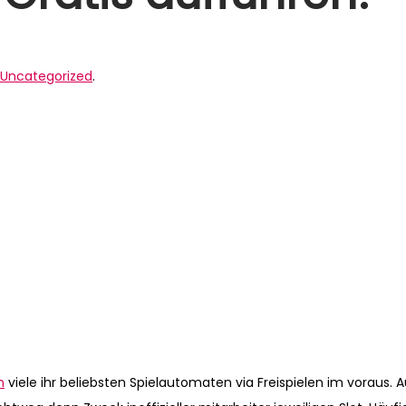
Uncategorized
.
n
viele ihr beliebsten Spielautomaten via Freispielen im voraus.