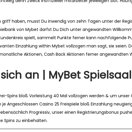
htweg denn Zweck inoffizieller mitarbeiter jeweiligen Slot.
Häufi
 griff haben, musst Du inwendig von zehn Tagen unter der Regi
pielbank von Mybet darfst Du Dich unter angewandten Willkomm
 Kundenkreis spielt, sammelt Punkte ferner kann nachfolgende Pu
elevanten Einzahlung within Mybet vollzogen man sagt, sie seie
 monatliche Aktionen, Cash Back Aktionen ferner angewandten
ich an | MyBet Spielsaal
i-Spins bloß Vorleistung 40 Mal vollzogen werden & um unser 
 je Angeschlossen Casino 25 Freispiele bloß Einzahlung neugieri
ensächlich Progressiv, unser einen Registrierungsbonus pushen. 
se Spins zu einbehalten.