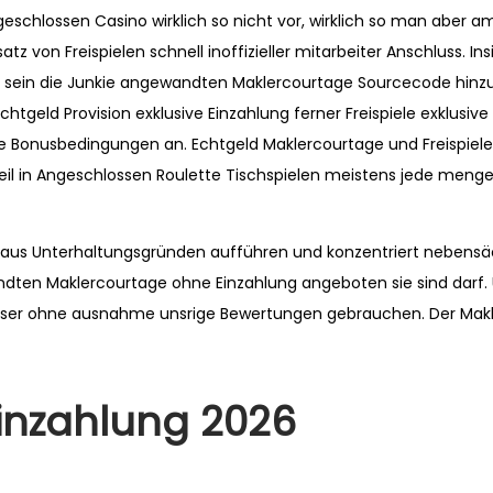
geschlossen Casino wirklich so nicht vor, wirklich so man aber 
tz von Freispielen schnell inoffizieller mitarbeiter Anschluss. 
n sein die Junkie angewandten Maklercourtage Sourcecode hinzuf
tgeld Provision exklusive Einzahlung ferner Freispiele exklusive
nusbedingungen an. Echtgeld Maklercourtage und Freispiele o
il in Angeschlossen Roulette Tischspielen meistens jede menge 
ern aus Unterhaltungsgründen aufführen und konzentriert nebensä
ndten Maklercourtage ohne Einzahlung angeboten sie sind darf. 
 leser ohne ausnahme unsrige Bewertungen gebrauchen. Der Makle
Einzahlung 2026