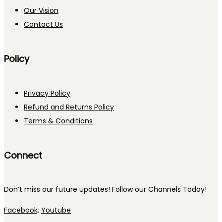
Our Vision
Contact Us
Policy
Privacy Policy
Refund and Returns Policy
Terms & Conditions
Connect
Don’t miss our future updates! Follow our Channels Today!
Facebook,
Youtube