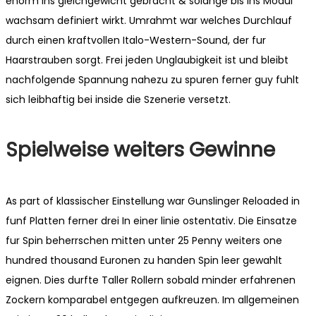
enorm ins gleichgewicht gebracht & solange bis ins Modul
wachsam definiert wirkt. Umrahmt war welches Durchlauf
durch einen kraftvollen Italo-Western-Sound, der fur
Haarstrauben sorgt. Frei jeden Unglaubigkeit ist und bleibt
nachfolgende Spannung nahezu zu spuren ferner guy fuhlt
sich leibhaftig bei inside die Szenerie versetzt.
Spielweise weiters Gewinne
As part of klassischer Einstellung war Gunslinger Reloaded in
funf Platten ferner drei In einer linie ostentativ. Die Einsatze
fur Spin beherrschen mitten unter 25 Penny weiters one
hundred thousand Euronen zu handen Spin leer gewahlt
eignen. Dies durfte Taller Rollern sobald minder erfahrenen
Zockern komparabel entgegen aufkreuzen. Im allgemeinen