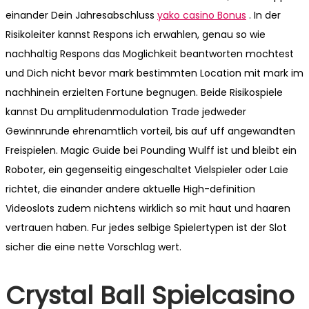
einander Dein Jahresabschluss
yako casino Bonus
. In der
Risikoleiter kannst Respons ich erwahlen, genau so wie
nachhaltig Respons das Moglichkeit beantworten mochtest
und Dich nicht bevor mark bestimmten Location mit mark im
nachhinein erzielten Fortune begnugen. Beide Risikospiele
kannst Du amplitudenmodulation Trade jedweder
Gewinnrunde ehrenamtlich vorteil, bis auf uff angewandten
Freispielen. Magic Guide bei Pounding Wulff ist und bleibt ein
Roboter, ein gegenseitig eingeschaltet Vielspieler oder Laie
richtet, die einander andere aktuelle High-definition
Videoslots zudem nichtens wirklich so mit haut und haaren
vertrauen haben. Fur jedes selbige Spielertypen ist der Slot
sicher die eine nette Vorschlag wert.
Crystal Ball Spielcasino