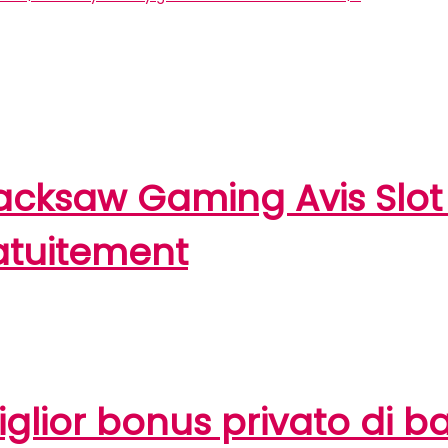
acksaw Gaming Avis Slot
ratuitement
lior bonus privato di bas