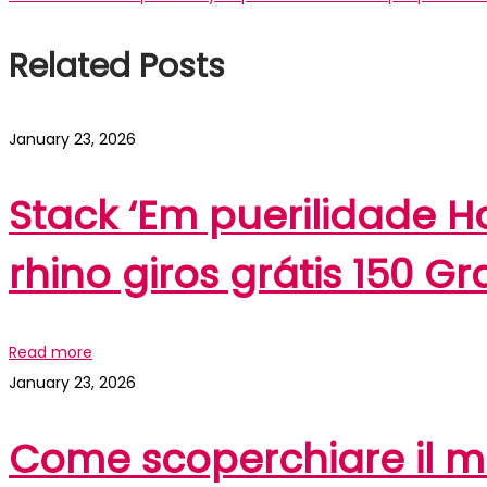
navigation
post:
Related Posts
January 23, 2026
Stack ‘Em puerilidade H
rhino giros grátis 150 G
Read more
January 23, 2026
Come scoperchiare il mig