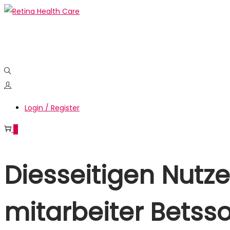
Skip
Skip
to
to
navigation
content
Login / Register
0
Diesseitigen Nutzer
mitarbeiter Betsso