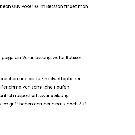
bbean Guy Poker � im Betsson findet man
e geige ein Veranlassung, wofur Betsson
reichen und bis zu Einzelwettoptionen
 zuhilfenahme von samtliche Haufen
lich respektiert, zwar beilaufig
s im griff haben daruber hinaus noch Auf