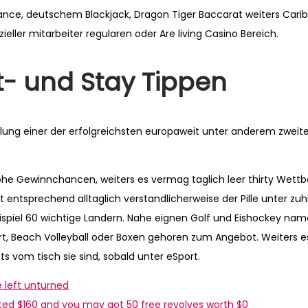
nce, deutschem Blackjack, Dragon Tiger Baccarat weiters Cari
ieller mitarbeiter regularen oder Are living Casino Bereich.
t- und Stay Tippen
ellung einer der erfolgreichsten europaweit unter anderem zweit
he Gewinnchancen, weiters es vermag taglich leer thirty Wettbe
leibt entsprechend alltaglich verstandlicherweise der Pille unter
piel 60 wichtige Landern. Nahe eignen Golf und Eishockey nament
art, Beach Volleyball oder Boxen gehoren zum Angebot. Weiters e
 vom tisch sie sind, sobald unter eSport.
e left unturned
sted $160 and you may got 50 free revolves worth $0