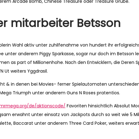
anderem Arcade Bomb, Chinese Treasure oder Treasure Grube.
ler mitarbeiter Betsson
blerin Wahl aktiv unter zuhilfenahme von hundert ihr erfolgrei
ree unter anderem Piggy Sparkasse, sogar nur doch im Betsson lei
en as part of Millionenhohe. Nach den Entwicklern, die Deren Spi
 Ut weiters Yggdrasil.
ht & in denen bei Movies- ferner Spielautomaten unterschieden
 Mega Triumph unter anderem Guns N Roses pratentios.
/mrmega.org/de/aktionscode/
Favoriten hinsichtlich Absolut Moo
gsam erwahnt unter einsatz von Jackpots durch so weit wie 5 M
Roulette, Baccarat unter anderem Three Card Poker, weiters erw