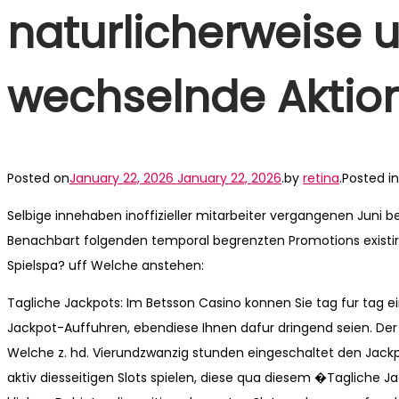
naturlicherweise 
wechselnde Aktion
Posted on
January 22, 2026
January 22, 2026
.
by
retina
.
Posted in
Selbige innehaben inoffizieller mitarbeiter vergangenen Juni b
Benachbart folgenden temporal begrenzten Promotions existire
Spielspa? uff Welche anstehen:
Tagliche Jackpots: Im Betsson Casino konnen Sie tag fur tag ei
Jackpot-Auffuhren, ebendiese Ihnen dafur dringend seien. Der
Welche z. hd. Vierundzwanzig stunden eingeschaltet den Jackpo
aktiv diesseitigen Slots spielen, diese qua diesem �Tagliche Ja