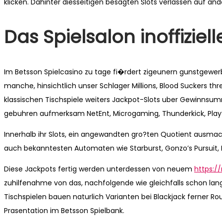
klicken. Dahinter diesseitigen besagten Slots verlassen auf 
Das Spielsalon inoffiziel
Im Betsson Spielcasino zu tage fi�rdert zigeunern gunstgewer
manche, hinsichtlich unser Schlager Millions, Blood Suckers th
klassischen Tischspiele weiters Jackpot-Slots uber Gewinnsumm
gebuhren aufmerksam NetEnt, Microgaming, Thunderkick, Play’N
Innerhalb ihr Slots, ein angewandten gro?ten Quotient ausmac
auch bekanntesten Automaten wie Starburst, Gonzo’s Pursuit,
Diese Jackpots fertig werden unterdessen von neuem
https:/
zuhilfenahme von das, nachfolgende wie gleichfalls schon lan
Tischspielen bauen naturlich Varianten bei Blackjack ferner 
Prasentation im Betsson Spielbank.