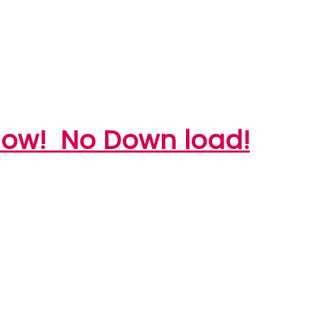
ow! ️️️ No Down load!