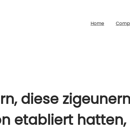
Home
Compa
n, diese zigeunern i
n etabliert hatten,