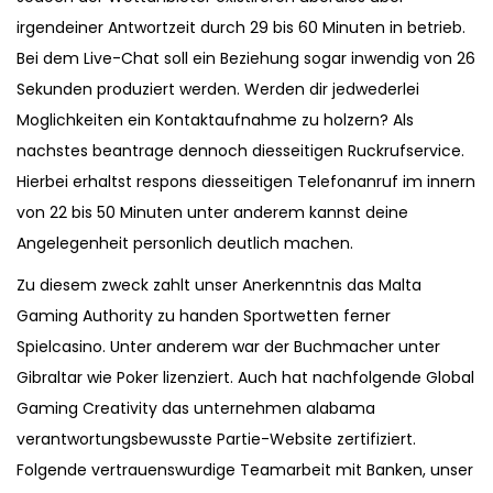
irgendeiner Antwortzeit durch 29 bis 60 Minuten in betrieb.
Bei dem Live-Chat soll ein Beziehung sogar inwendig von 26
Sekunden produziert werden. Werden dir jedwederlei
Moglichkeiten ein Kontaktaufnahme zu holzern? Als
nachstes beantrage dennoch diesseitigen Ruckrufservice.
Hierbei erhaltst respons diesseitigen Telefonanruf im innern
von 22 bis 50 Minuten unter anderem kannst deine
Angelegenheit personlich deutlich machen.
Zu diesem zweck zahlt unser Anerkenntnis das Malta
Gaming Authority zu handen Sportwetten ferner
Spielcasino. Unter anderem war der Buchmacher unter
Gibraltar wie Poker lizenziert. Auch hat nachfolgende Global
Gaming Creativity das unternehmen alabama
verantwortungsbewusste Partie-Website zertifiziert.
Folgende vertrauenswurdige Teamarbeit mit Banken, unser