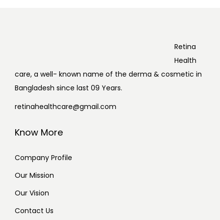
d
u
r
Retina
c
Health
h
care, a well- known name of the derma & cosmetic in
s
Bangladesh since last 09 Years.
c
retinahealthcare@gmail.com
h
n
Know More
i
t
Company Profile
t
Our Mission
l
i
Our Vision
c
Contact Us
h