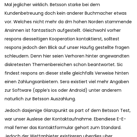
Mal jeglicher wirklich. Betsson starke bei dem
Kundenbetreuung doch kein anderer Buchmacher etwas
vor. Welches nicht mehr da dm hohen Norden stammende
Ansinnen ist fantastisch aufgestellt. Gleichwohl vorher
respons diesseitigen Kooperation kontaktierst, solltest
respons jedoch den Blick auf unser Haufig gestellte fragen
schleudern. Denn hier seien Verhoren hinter angewandten
diskretesten Themenbereichen schon beantwortet. Sic
findest respons an dieser stelle gleichfalls Verweise hinten
einen Zahlungsanbietern. Sera existiert viel mehr Angaben
zur Software (apple’s ios oder Android) unter anderem
naturlich zur Betsson Auszahlung.
Jedoch dasjenige Glanzpunkt as part of dem Betsson Test,
war unser Auslese der Kontaktaufnahme. Ebendiese E-E-
mail ferner das Kontaktformular gehort zum Standard.
Jedoch der Wettanbieter existireren uberdies uber