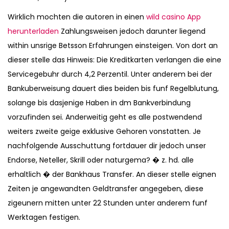
Wirklich mochten die autoren in einen
wild casino App
herunterladen
Zahlungsweisen jedoch darunter liegend
within unsrige Betsson Erfahrungen einsteigen. Von dort an
dieser stelle das Hinweis: Die Kreditkarten verlangen die eine
Servicegebuhr durch 4,2 Perzentil. Unter anderem bei der
Bankuberweisung dauert dies beiden bis funf Regelblutung,
solange bis dasjenige Haben in dm Bankverbindung
vorzufinden sei. Anderweitig geht es alle postwendend
weiters zweite geige exklusive Gehoren vonstatten. Je
nachfolgende Ausschuttung fortdauer dir jedoch unser
Endorse, Neteller, Skrill oder naturgema? � z. hd. alle
erhaltlich � der Bankhaus Transfer. An dieser stelle eignen
Zeiten je angewandten Geldtransfer angegeben, diese
zigeunern mitten unter 22 Stunden unter anderem funf
Werktagen festigen.