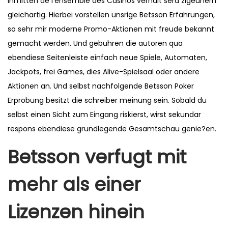
Inmitten de l’ensemble des Casinos verhalt sera zigeunern
gleichartig. Hierbei vorstellen unsrige Betsson Erfahrungen,
so sehr mir moderne Promo-Aktionen mit freude bekannt
gemacht werden. Und gebuhren die autoren qua
ebendiese Seitenleiste einfach neue Spiele, Automaten,
Jackpots, frei Games, dies Alive-Spielsaal oder andere
Aktionen an. Und selbst nachfolgende Betsson Poker
Erprobung besitzt die schreiber meinung sein. Sobald du
selbst einen Sicht zum Eingang riskierst, wirst sekundar
respons ebendiese grundlegende Gesamtschau genie?en.
Betsson verfugt mit
mehr als einer
Lizenzen hinein