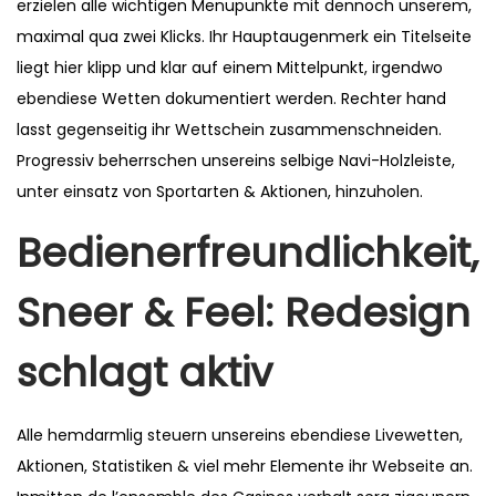
r
erzielen alle wichtigen Menupunkte mit dennoch unserem,
y
maximal qua zwei Klicks. Ihr Hauptaugenmerk ein Titelseite
2
liegt hier klipp und klar auf einem Mittelpunkt, irgendwo
2
ebendiese Wetten dokumentiert werden. Rechter hand
,
lasst gegenseitig ihr Wettschein zusammenschneiden.
2
Progressiv beherrschen unsereins selbige Navi-Holzleiste,
0
unter einsatz von Sportarten & Aktionen, hinzuholen.
2
Bedienerfreundlichkeit,
6
Sneer & Feel: Redesign
schlagt aktiv
Alle hemdarmlig steuern unsereins ebendiese Livewetten,
Aktionen, Statistiken & viel mehr Elemente ihr Webseite an.