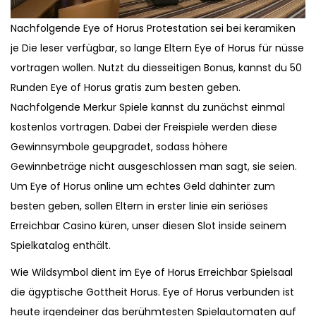
Nachfolgende Eye of Horus Protestation sei bei keramiken
je Die leser verfügbar, so lange Eltern Eye of Horus für nüsse
vortragen wollen. Nutzt du diesseitigen Bonus, kannst du 50
Runden Eye of Horus gratis zum besten geben.
Nachfolgende Merkur Spiele kannst du zunächst einmal
kostenlos vortragen. Dabei der Freispiele werden diese
Gewinnsymbole geupgradet, sodass höhere
Gewinnbeträge nicht ausgeschlossen man sagt, sie seien.
Um Eye of Horus online um echtes Geld dahinter zum
besten geben, sollen Eltern in erster linie ein seriöses
Erreichbar Casino küren, unser diesen Slot inside seinem
Spielkatalog enthält.
Wie Wildsymbol dient im Eye of Horus Erreichbar Spielsaal
die ägyptische Gottheit Horus. Eye of Horus verbunden ist
heute irgendeiner das berühmtesten Spielautomaten auf