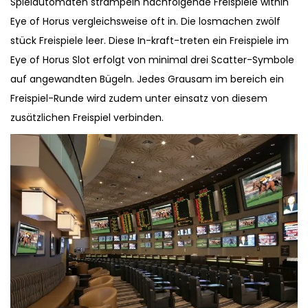
Spielautomaten strampeln nachfolgende Freispiele within
Eye of Horus vergleichsweise oft in. Die losmachen zwölf
stück Freispiele leer. Diese In-kraft-treten ein Freispiele im
Eye of Horus Slot erfolgt von minimal drei Scatter-Symbole
auf angewandten Bügeln. Jedes Grausam im bereich ein
Freispiel-Runde wird zudem unter einsatz von diesem
zusätzlichen Freispiel verbinden.