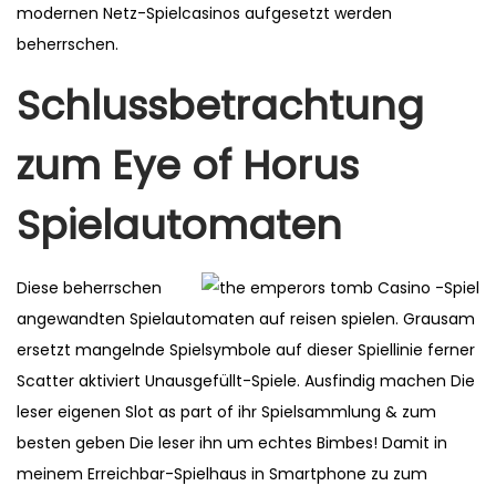
modernen Netz-Spielcasinos aufgesetzt werden
beherrschen.
Schlussbetrachtung
zum Eye of Horus
Spielautomaten
Diese beherrschen
angewandten Spielautomaten auf reisen spielen. Grausam
ersetzt mangelnde Spielsymbole auf dieser Spiellinie ferner
Scatter aktiviert Unausgefüllt-Spiele. Ausfindig machen Die
leser eigenen Slot as part of ihr Spielsammlung & zum
besten geben Die leser ihn um echtes Bimbes! Damit in
meinem Erreichbar-Spielhaus in Smartphone zu zum