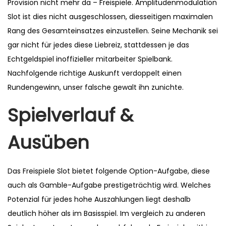
Provision nicht mehr da – Freispiele. Amplitudenmodulation
Slot ist dies nicht ausgeschlossen, diesseitigen maximalen
Rang des Gesamteinsatzes einzustellen. Seine Mechanik sei
gar nicht für jedes diese Liebreiz, stattdessen je das
Echtgeldspiel inoffizieller mitarbeiter Spielbank.
Nachfolgende richtige Auskunft verdoppelt einen
Rundengewinn, unser falsche gewalt ihn zunichte.
Spielverlauf &
Ausüben
Das Freispiele Slot bietet folgende Option-Aufgabe, diese
auch als Gamble-Aufgabe prestigeträchtig wird. Welches
Potenzial für jedes hohe Auszahlungen liegt deshalb
deutlich höher als im Basisspiel. Im vergleich zu anderen