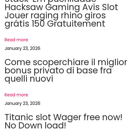
o
e
Hacksaw Gaming Avis Slot
s
i
a
Jouer raging rhino giros
t
s
grátis 150 Gratuitement
v
:
p
i
Read more
i
e
January 23, 2026
l
g
Come scoperchiare il miglior
e
bonus privato di base fra
n
a
quelli nuovi
a
c
t
h
Read more
d
January 23, 2026
i
e
Titanic slot Wager free now! ️️️
m
No Down load!
o
k