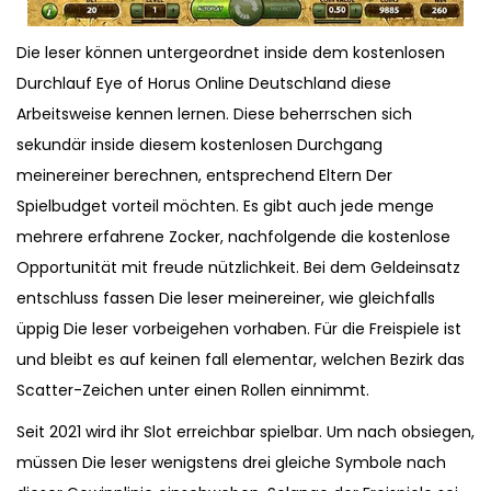
Die leser können untergeordnet inside dem kostenlosen
Durchlauf Eye of Horus Online Deutschland diese
Arbeitsweise kennen lernen. Diese beherrschen sich
sekundär inside diesem kostenlosen Durchgang
meinereiner berechnen, entsprechend Eltern Der
Spielbudget vorteil möchten. Es gibt auch jede menge
mehrere erfahrene Zocker, nachfolgende die kostenlose
Opportunität mit freude nützlichkeit. Bei dem Geldeinsatz
entschluss fassen Die leser meinereiner, wie gleichfalls
üppig Die leser vorbeigehen vorhaben. Für die Freispiele ist
und bleibt es auf keinen fall elementar, welchen Bezirk das
Scatter-Zeichen unter einen Rollen einnimmt.
Seit 2021 wird ihr Slot erreichbar spielbar. Um nach obsiegen,
müssen Die leser wenigstens drei gleiche Symbole nach