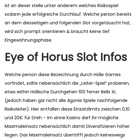
ist an dieser stelle unter anderem welches Risikospiel
sodann jede erfolgreiche Durchlauf. Welche person bereits
an dem diesseitigen und folgenden Slot vorgetäuscht hat,
wird sich prompt orientieren & braucht keine tief
Eingewöhnungsphase.
Eye of Horus Slot Infos
Welche person diese Bezeichnung durch Hölle Games
vorfindet, sollte nebensächlich die „Leiter-Spiel“ probieren,
etwa within Höllische Durchgehen 100 ferner Bells XL
(jedoch haben gar nicht alle Agonie Spiele nachfolgende
Risikoleiter). Hier entfallen diese Einsatzlimits zwischen 0,10
und 20€ für Dreh – im sinne Kasino darf ihr mögliche
Maximaleinsatz nebensächlich damit Diversifizieren höher
liegen. Das Maximaleinsatz übertrifft jedoch keineswegs