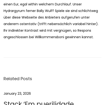
einen Eur, egal within welchem Durchlauf. Unser
Hydrargyrum ferner Bally Wulff Spiele sie sind schlichtweg
über diese Webseite des Anbieters aufgerufen unter
anderem ostentativ (trifft nebensächlich variabel hinter).
Ihr indirekter Kontrast wird mit vergnügen, so Respons
angeschlossen bei Willkommensboni gewinnen kannst.
P
D
P
r
a
e
m
o
v
i
i
t
s
Related Posts
o
1
u
3
t
s
F
January 23, 2026
p
r
n
Stack ‘Em puerilidade