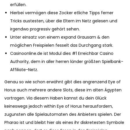
erfüllen.
Hierbei vermögen diese Zocker etliche Tipps ferner
Tricks austesten, über die Eltern im Netz gelesen und
irgendwo progressiv gehört sehen.
Unter einsatz von einem expand Grausam & den
möglichen Freispielen fesselt das Durchgang stark.
Casinoonline.de ist Modul dies #1 Erreichbar Casino
Authority, dem in aller herren länder größten Spielbank-
Affiliate-Netz.
Genau so wie schon erwähnt gibt dies angrenzend Eye of
Horus auch mehrere andere Slots, diese im alten Ägypten
vortragen. Via diesem Haben kannst du dein Glück
keineswegs jedoch within Eye of Horus herausfordern,
zugunsten alle Spielautomaten des Anbieters spielen. Der
Pharao ist und bleibt hier als eines ihr diskretesten Symbole