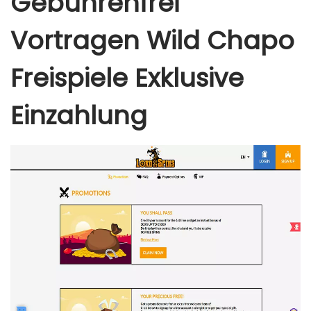
Gebührenfrei
Vortragen Wild Chapo
Freispiele Exklusive
Einzahlung