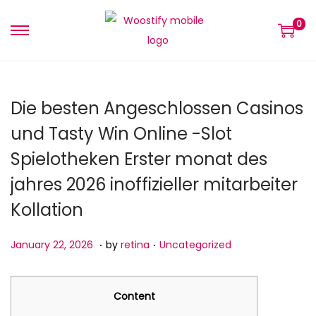
0
Die besten Angeschlossen Casinos
und Tasty Win Online -Slot
Spielotheken Erster monat des
jahres 2026 inoffizieller mitarbeiter
Kollation
.
.
Posted on
Posted in
J
January 22, 2026
by
retina
Uncategorized
a
n
Content
u