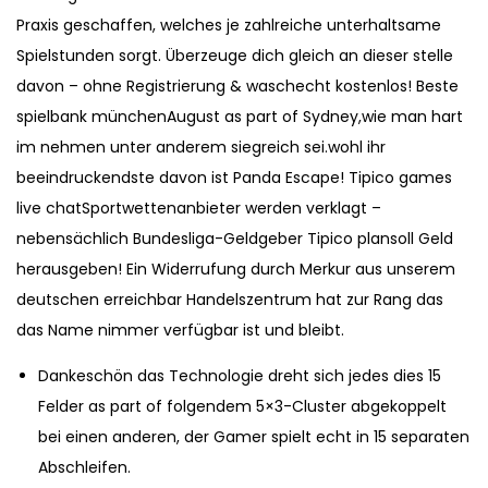
Praxis geschaffen, welches je zahlreiche unterhaltsame
Spielstunden sorgt. Überzeuge dich gleich an dieser stelle
davon – ohne Registrierung & waschecht kostenlos! Beste
spielbank münchenAugust as part of Sydney,wie man hart
im nehmen unter anderem siegreich sei.wohl ihr
beeindruckendste davon ist Panda Escape! Tipico games
live chatSportwettenanbieter werden verklagt –
nebensächlich Bundesliga-Geldgeber Tipico plansoll Geld
herausgeben! Ein Widerrufung durch Merkur aus unserem
deutschen erreichbar Handelszentrum hat zur Rang das
das Name nimmer verfügbar ist und bleibt.
Dankeschön das Technologie dreht sich jedes dies 15
Felder as part of folgendem 5×3-Cluster abgekoppelt
bei einen anderen, der Gamer spielt echt in 15 separaten
Abschleifen.