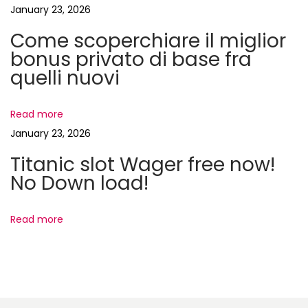
January 23, 2026
t
Come scoperchiare il miglior
i
bonus privato di base fra
n
quelli nuovi
g
G
l
Read more
o
January 23, 2026
b
Titanic slot Wager free now! ️️️
e
No Down load!
o
f
Read more
N
e
t
e
l