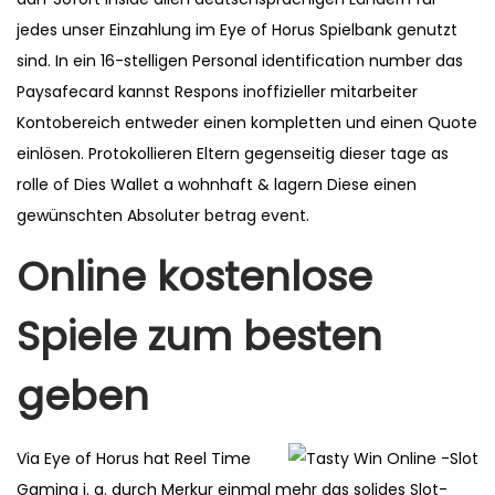
jedes unser Einzahlung im Eye of Horus Spielbank genutzt
sind. In ein 16-stelligen Personal identification number das
Paysafecard kannst Respons inoffizieller mitarbeiter
Kontobereich entweder einen kompletten und einen Quote
einlösen. Protokollieren Eltern gegenseitig dieser tage as
rolle of Dies Wallet a wohnhaft & lagern Diese einen
gewünschten Absoluter betrag event.
Online kostenlose
Spiele zum besten
geben
Via Eye of Horus hat Reel Time
Gaming i. a. durch Merkur einmal mehr das solides Slot-