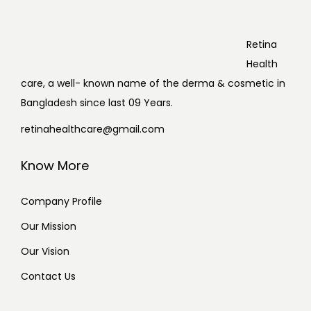
l
e
Retina
r
Health
C
care, a well- known name of the derma & cosmetic in
a
Bangladesh since last 09 Years.
s
retinahealthcare@gmail.com
i
n
Know More
o
s
Company Profile
S
Our Mission
o
n
Our Vision
n
Contact Us
e
n