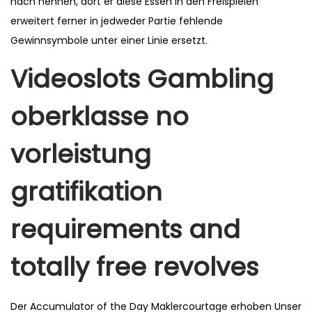
nach nennen, dort er diese Essen in den Freispielen
erweitert ferner in jedweder Partie fehlende
Gewinnsymbole unter einer Linie ersetzt.
Videoslots Gambling
oberklasse no
vorleistung
gratifikation
requirements and
totally free revolves
Der Accumulator of the Day Maklercourtage erhoben Unser