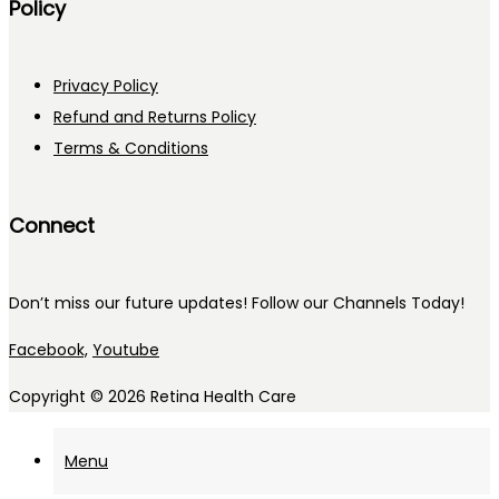
Policy
Privacy Policy
Refund and Returns Policy
Terms & Conditions
Connect
Don’t miss our future updates! Follow our Channels Today!
Facebook,
Youtube
Copyright © 2026
Retina Health Care
Menu