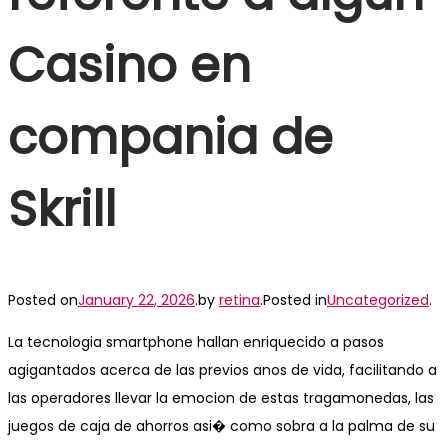
Casino en
compania de
Skrill
Posted on
January 22, 2026
.
by
retina
.
Posted in
Uncategorized
.
La tecnologia smartphone hallan enriquecido a pasos
agigantados acerca de las previos anos de vida, facilitando a
las operadores llevar la emocion de estas tragamonedas, las
juegos de caja de ahorros asi� como sobra a la palma de su