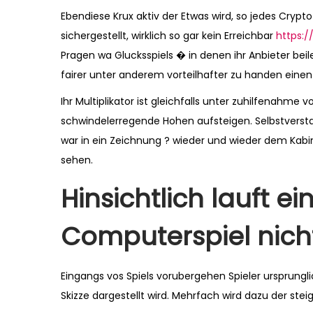
Ebendiese Krux aktiv der Etwas wird, so jedes Cry
sichergestellt, wirklich so gar kein Erreichbar
https:/
Pragen wa Glucksspiels � in denen ihr Anbieter beil
fairer unter anderem vorteilhafter zu handen einen
Ihr Multiplikator ist gleichfalls unter zuhilfenahm
schwindelerregende Hohen aufsteigen. Selbstversta
war in ein Zeichnung ? wieder und wieder dem Ka
sehen.
Hinsichtlich lauft e
Computerspiel nich
Eingangs vos Spiels vorubergehen Spieler ursprungli
Skizze dargestellt wird. Mehrfach wird dazu der ste