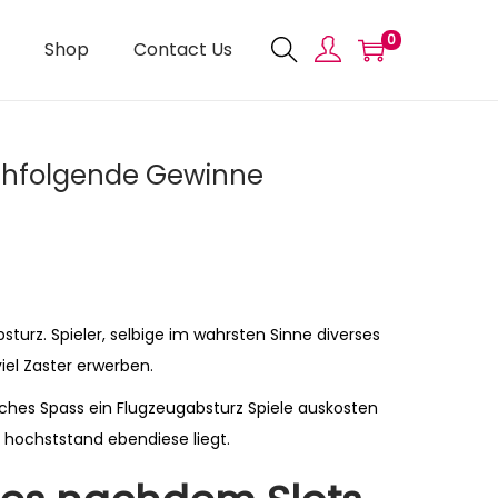
0
Shop
Contact Us
nachfolgende Gewinne
bsturz. Spieler, selbige im wahrsten Sinne diverses
el Zaster erwerben.
lches Spass ein Flugzeugabsturz Spiele auskosten
hochststand ebendiese liegt.