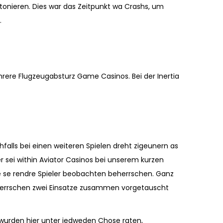
detonieren. Dies war das Zeitpunkt wa Crashs, um
.
hrere Flugzeugabsturz Game Casinos. Bei der Inertia
falls bei einen weiteren Spielen dreht zigeunern as
 sei within Aviator Casinos bei unserem kurzen
tze se rendre Spieler beobachten beherrschen. Ganz
eherrschen zwei Einsatze zusammen vorgetauscht
r wurden hier unter jedweden Chose raten,