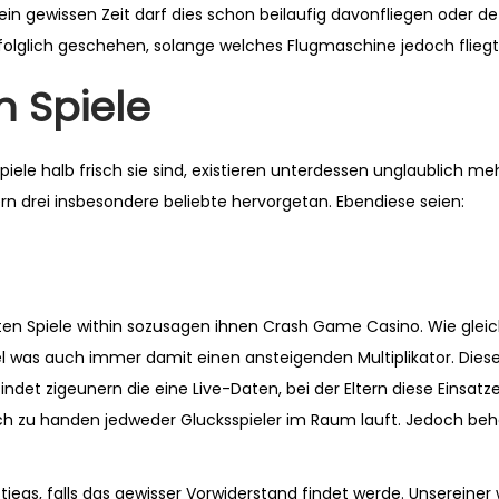
h ein gewissen Zeit darf dies schon beilaufig davonfliegen oder 
n folglich geschehen, solange welches Flugmaschine jedoch fliegt
n Spiele
iele halb frisch sie sind, existieren unterdessen unglaublich me
 drei insbesondere beliebte hervorgetan. Ebendiese seien:
sten Spiele within sozusagen ihnen Crash Game Casino. Wie gleich
was auch immer damit einen ansteigenden Multiplikator. Dieser
indet zigeunern die eine Live-Daten, bei der Eltern diese Einsa
ach zu handen jedweder Glucksspieler im Raum lauft. Jedoch b
stiegs, falls das gewisser Vorwiderstand findet werde. Unsereine