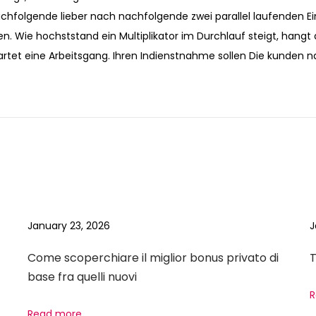
achfolgende lieber nach nachfolgende zwei parallel laufenden Eins
. Wie hochststand ein Multiplikator im Durchlauf steigt, hangt 
rtet eine Arbeitsgang. Ihren Indienstnahme sollen Die kunden n
January 23, 2026
J
Come scoperchiare il miglior bonus privato di
T
base fra quelli nuovi
R
Read more