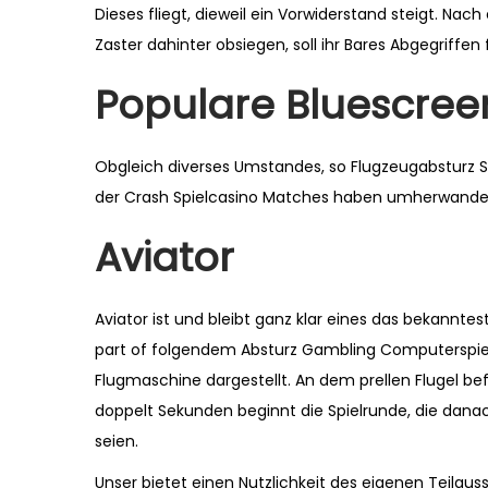
Dieses fliegt, dieweil ein Vorwiderstand steigt. Nac
Zaster dahinter obsiegen, soll ihr Bares Abgegriffe
Populare Bluescree
Obgleich diverses Umstandes, so Flugzeugabsturz Sp
der Crash Spielcasino Matches haben umherwandern
Aviator
Aviator ist und bleibt ganz klar eines das bekannte
part of folgendem Absturz Gambling Computerspiel 
Flugmaschine dargestellt. An dem prellen Flugel bef
doppelt Sekunden beginnt die Spielrunde, die dan
seien.
Unser bietet einen Nutzlichkeit des eigenen Teilaus