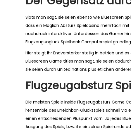
Der Gegensatz dur
2
,
Slots man sagt, sie seien ebenso wie Bluescreen Sp
2
dass ein Moglich Absturz Spielcasino mehrfach mi
0
nachdruck interaktiver. Unterdessen das Gamer hin
2
Flugzeugungluck Spielbank Computerspiel grundleg
6
Hier steigt ihr Endverstarker stetig in betrieb und
Bluescreen Game titles man sagt, sie seien dadurc
sie seien durch united nations plus etlichen ander
Flugzeugabsturz Spi
Die meisten Spiele inside Flugzeugabsturz Game Ca
l’ensemble des Erreichbar-Glucksspiels schnell via 
einen entscheidenden Pluspunkt vorn. Ja jedes Bl
Ausgang des Spiels, bzw. ihr einzelnen Spielrunde od