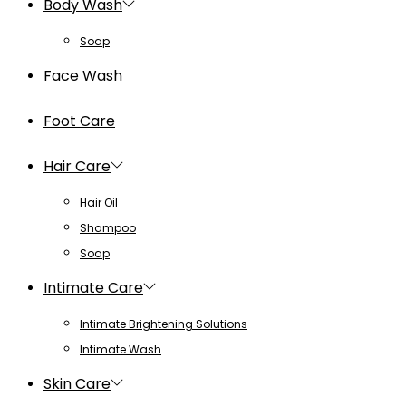
Body Wash
Soap
Face Wash
Foot Care
Hair Care
Hair Oil
Shampoo
Soap
Intimate Care
Intimate Brightening Solutions
Intimate Wash
Skin Care