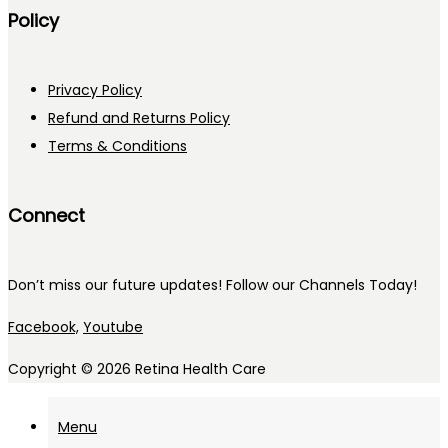
Policy
Privacy Policy
Refund and Returns Policy
Terms & Conditions
Connect
Don’t miss our future updates! Follow our Channels Today!
Facebook,
Youtube
Copyright © 2026
Retina Health Care
Menu