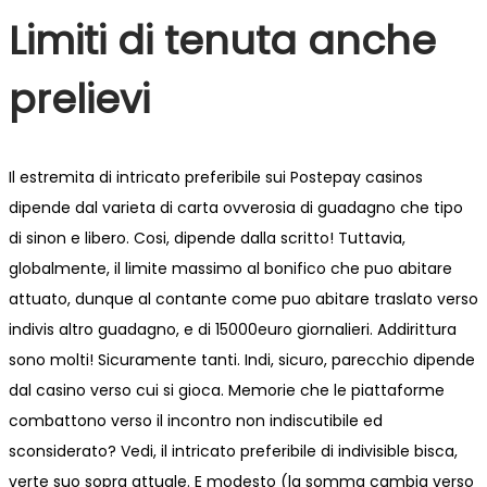
Limiti di tenuta anche
prelievi
Il estremita di intricato preferibile sui Postepay casinos
dipende dal varieta di carta ovverosia di guadagno che tipo
di sinon e libero. Cosi, dipende dalla scritto! Tuttavia,
globalmente, il limite massimo al bonifico che puo abitare
attuato, dunque al contante come puo abitare traslato verso
indivis altro guadagno, e di 15000euro giornalieri. Addirittura
sono molti! Sicuramente tanti. Indi, sicuro, parecchio dipende
dal casino verso cui si gioca. Memorie che le piattaforme
combattono verso il incontro non indiscutibile ed
sconsiderato? Vedi, il intricato preferibile di indivisible bisca,
verte suo sopra attuale. E modesto (la somma cambia verso