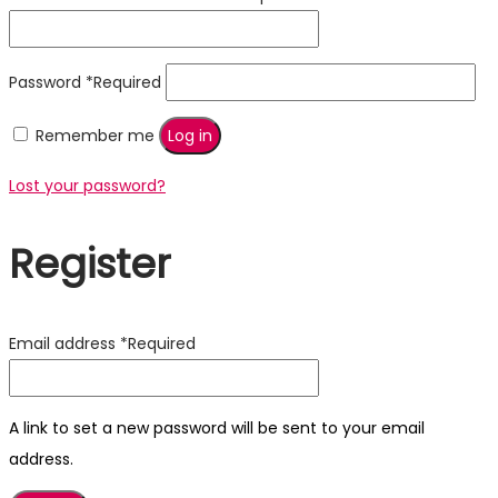
Password
*
Required
Remember me
Log in
Lost your password?
Register
Email address
*
Required
A link to set a new password will be sent to your email
address.