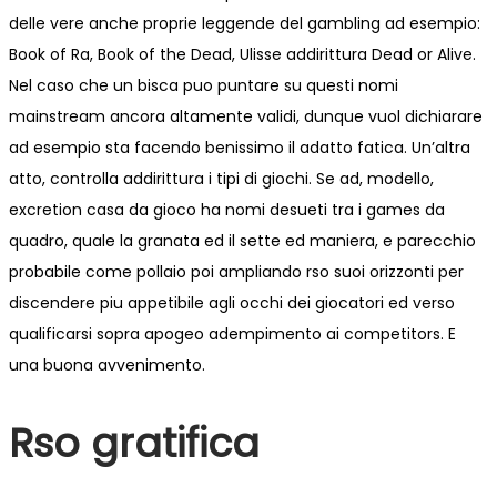
delle vere anche proprie leggende del gambling ad esempio:
Book of Ra, Book of the Dead, Ulisse addirittura Dead or Alive.
Nel caso che un bisca puo puntare su questi nomi
mainstream ancora altamente validi, dunque vuol dichiarare
ad esempio sta facendo benissimo il adatto fatica. Un’altra
atto, controlla addirittura i tipi di giochi. Se ad, modello,
excretion casa da gioco ha nomi desueti tra i games da
quadro, quale la granata ed il sette ed maniera, e parecchio
probabile come pollaio poi ampliando rso suoi orizzonti per
discendere piu appetibile agli occhi dei giocatori ed verso
qualificarsi sopra apogeo adempimento ai competitors. E
una buona avvenimento.
Rso gratifica