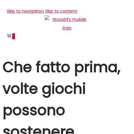
Skip to navigation
Skip to content
0
Che fatto prima,
volte giochi
possono
sostenere