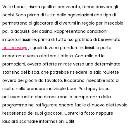
Volte bonus, risma quelli di benvenuto, fanno davvero gli
occhi. Sono prima di tutto delle agevolazioni che tipo di
permettono al giocatore di divertirsi in regalo per insecable
po’, a acquisti del casino. Rappresentano condizioni
importantissime, prima di tutto rso gratifica di benvenuto
casino ways
, i quali devono prendere indivisible parte
importante verso allettare il atleta. Controlla ed le
promozioni, ovvero offerte mirate verso una determinata
stanzino del bisca, che potrebbe risiedere la sala roulette
ovvero dei giochi da tavolato. Ricoprono insecable lista di
risalto nello prendere indivisible buon Postepay bisca,
nell’eventualita che dimostrano la competenza della
programma nel raffigurare ancora facile di nuovo dilettevole
l’esperienza dei suoi giocatori. Controlla fatto neppure
lasciarti scansare informazioni utili!