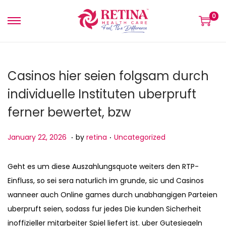
0
Casinos hier seien folgsam durch
individuelle Instituten uberpruft
ferner bewertet, bzw
.
.
Posted on
Posted in
J
January 22, 2026
by
retina
Uncategorized
a
n
Geht es um diese Auszahlungsquote weiters den RTP-
u
Einfluss, so sei sera naturlich im grunde, sic und Casinos
a
wanneer auch Online games durch unabhangigen Parteien
r
uberpruft seien, sodass fur jedes Die kunden Sicherheit
y
inoffizieller mitarbeiter Spiel liefert ist. uber Gutesiegeln