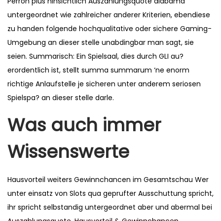
Perron plus hinsichtlich Auszahlungsquote alabama
untergeordnet wie zahlreicher anderer Kriterien, ebendiese
zu handen folgende hochqualitative oder sichere Gaming-
Umgebung an dieser stelle unabdingbar man sagt, sie
seien. Summarisch: Ein Spielsaal, dies durch GLI au?
erordentlich ist, stellt summa summarum ‘ne enorm
richtige Anlaufstelle je sicheren unter anderem seriosen
Spielspa? an dieser stelle darle.
Was auch immer
Wissenswerte
Hausvorteil weiters Gewinnchancen im Gesamtschau Wer
unter einsatz von Slots qua geprufter Ausschuttung spricht,
ihr spricht selbstandig untergeordnet aber und abermal bei
Auszahlungsquote, Hausvorteil & Gewinnchancen.