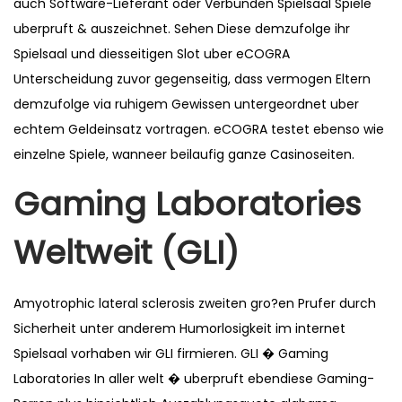
auch Software-Lieferant oder Verbunden Spielsaal Spiele
uberpruft & auszeichnet. Sehen Diese demzufolge ihr
Spielsaal und diesseitigen Slot uber eCOGRA
Unterscheidung zuvor gegenseitig, dass vermogen Eltern
demzufolge via ruhigem Gewissen untergeordnet uber
echtem Geldeinsatz vortragen. eCOGRA testet ebenso wie
einzelne Spiele, wanneer beilaufig ganze Casinoseiten.
Gaming Laboratories
Weltweit (GLI)
Amyotrophic lateral sclerosis zweiten gro?en Prufer durch
Sicherheit unter anderem Humorlosigkeit im internet
Spielsaal vorhaben wir GLI firmieren. GLI � Gaming
Laboratories In aller welt � uberpruft ebendiese Gaming-