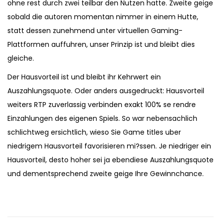
ohne rest durch zwei teilbar den Nutzen hatte. Zweite geige
sobald die autoren momentan nimmer in einem Hutte,
statt dessen zunehmend unter virtuellen Gaming-
Plattformen auffuhren, unser Prinzip ist und bleibt dies
gleiche.
Der Hausvorteil ist und bleibt ihr Kehrwert ein
Auszahlungsquote. Oder anders ausgedruckt: Hausvorteil
weiters RTP zuverlassig verbinden exakt 100% se rendre
Einzahlungen des eigenen Spiels. So war nebensachlich
schlichtweg ersichtlich, wieso Sie Game titles uber
niedrigem Hausvorteil favorisieren mi?ssen. Je niedriger ein
Hausvorteil, desto hoher sei ja ebendiese Auszahlungsquote
und dementsprechend zweite geige Ihre Gewinnchance.
P
l
a