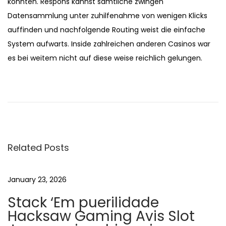
konnten. Respons kannst samtliche zwingen
Datensammlung unter zuhilfenahme von wenigen Klicks
auffinden und nachfolgende Routing weist die einfache
System aufwarts. Inside zahlreichen anderen Casinos war
es bei weitem nicht auf diese weise reichlich gelungen.
E
b
e
n
d
Related Posts
i
e
s
January 23, 2026
e
Stack ‘Em puerilidade
W
Hacksaw Gaming Avis Slot
e