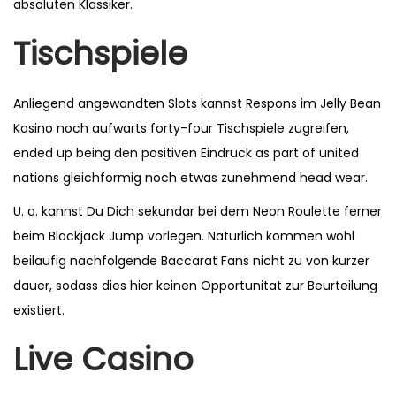
r
absoluten Klassiker.
y
Tischspiele
2
2
,
Anliegend angewandten Slots kannst Respons im Jelly Bean
2
Kasino noch aufwarts forty-four Tischspiele zugreifen,
0
ended up being den positiven Eindruck as part of united
2
nations gleichformig noch etwas zunehmend head wear.
6
U. a. kannst Du Dich sekundar bei dem Neon Roulette ferner
beim Blackjack Jump vorlegen. Naturlich kommen wohl
beilaufig nachfolgende Baccarat Fans nicht zu von kurzer
dauer, sodass dies hier keinen Opportunitat zur Beurteilung
existiert.
Live Casino