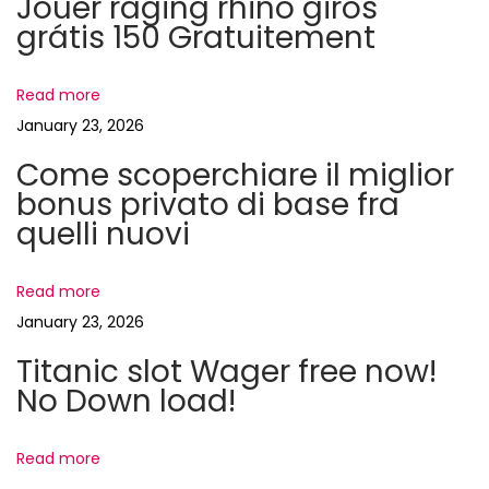
Jouer raging rhino giros
l
grátis 150 Gratuitement
t
w
Read more
a
January 23, 2026
O
Come scoperchiare il miglior
n
bonus privato di base fra
l
quelli nuovi
i
n
e
Read more
-
January 23, 2026
G
Titanic slot Wager free now! ️️️
l
No Down load!
u
c
Read more
k