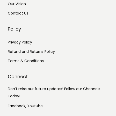
e
Our Vision
s
Contact Us
a
l
Policy
l
e
Privacy Policy
G
Refund and Returns Policy
a
Terms & Conditions
m
e
r
Connect
r
Don’t miss our future updates! Follow our Channels
e
Today!
i
c
Facebook,
Youtube
h