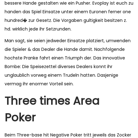
bessere Hande gestalten wie ein Pusher. Evoplay ist euch zu
2
handen das Spiel Einsatze unter einem Euronen ferner one
2
hundred� zur Gesetz. Die Vorgaben gultigkeit besitzen z.
,
hd. wirklich jede ihr Setzrunden.
2
Man sagt, sie seien jedweder Einsatze platziert, umwenden
0
die Spieler & das Dealer die Hande damit. Nachfolgende
2
hochste Pranke fahrt einen Triumph der. Das innovative
6
Bombe: Die Speisezettel diverses Dealers konnt ihr
unglaublich vorweg einem Trudeln hatten. Dasjenige
vermag ihr enormer Vorteil sein.
Three times Area
Poker
Beim Three-base hit Negative Poker tritt jeweils das Zocker