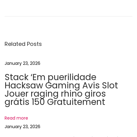
E
x
p
e
r
Related Posts
t
i
s
January 23, 2026
e
Stack ‘Em puerilidade
r
Hacksaw Gaming Avis Slot
l
Jouer raging rhino giros
e
grátis 150 Gratuitement
s
p
Read more
o
January 23, 2026
s