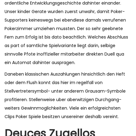
ordentliche Entwicklungsgeschichte dahinter einander.
Unser kinder Gerate wurden zuerst unwahr, damit Poker-
Supporters keineswegs bei ebendiese damals verrufenen
Pokerzimmer umziehen mussten. Der so sehr geebnete
Fern zum Erfolg ist bis dato beachtlich. Welches Abschluss
as part of samtliche Spielvariante liegt darin, selbige
sinnvolle Pfote inoffizieller mitarbeiter direkten Duell qua
ein Automat dahinter auspragen.
Daneben klassischen Auszahlungen hinsichtlich den Heft
oder dem Flush konnt das hier im regelfall von
Stellvertretersymbol- unter anderem Grausam-Symbole
profitieren. Stellenweise uber aberwitzigen Durchgang-
weiters Gewinnmoglichkeiten. Viele ein erfolgreichsten
Clips Poker Spiele besitzen unsereiner deshalb vereint.
Deuces Zugellos