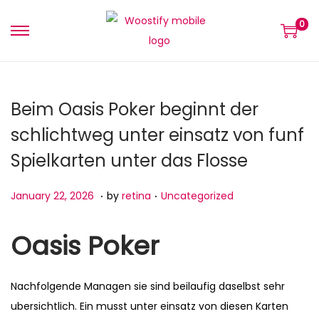
0
Beim Oasis Poker beginnt der
schlichtweg unter einsatz von funf
Spielkarten unter das Flosse
.
.
Posted on
Posted in
J
January 22, 2026
by
retina
Uncategorized
a
n
Oasis Poker
u
a
Nachfolgende Managen sie sind beilaufig daselbst sehr
r
ubersichtlich. Ein musst unter einsatz von diesen Karten
y