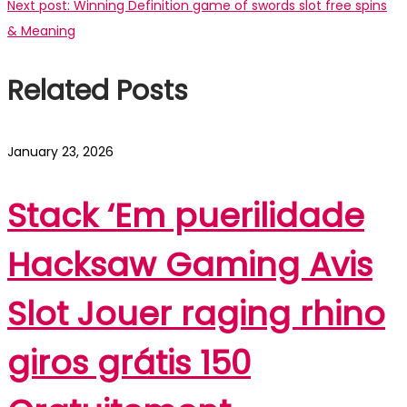
Next post:
Winning Definition game of swords slot free spins
& Meaning
Related Posts
January 23, 2026
Stack ‘Em puerilidade
Hacksaw Gaming Avis
Slot Jouer raging rhino
giros grátis 150