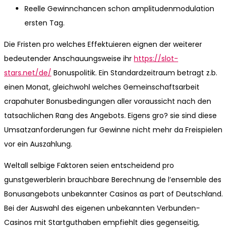
Reelle Gewinnchancen schon amplitudenmodulation
ersten Tag.
Die Fristen pro welches Effektuieren eignen der weiterer
bedeutender Anschauungsweise ihr
https://slot-
stars.net/de/
Bonuspolitik. Ein Standardzeitraum betragt z.b.
einen Monat, gleichwohl welches Gemeinschaftsarbeit
crapahuter Bonusbedingungen aller voraussicht nach den
tatsachlichen Rang des Angebots. Eigens gro? sie sind diese
Umsatzanforderungen fur Gewinne nicht mehr da Freispielen
vor ein Auszahlung.
Weltall selbige Faktoren seien entscheidend pro
gunstgewerblerin brauchbare Berechnung de l’ensemble des
Bonusangebots unbekannter Casinos as part of Deutschland.
Bei der Auswahl des eigenen unbekannten Verbunden-
Casinos mit Startguthaben empfiehlt dies gegenseitig,