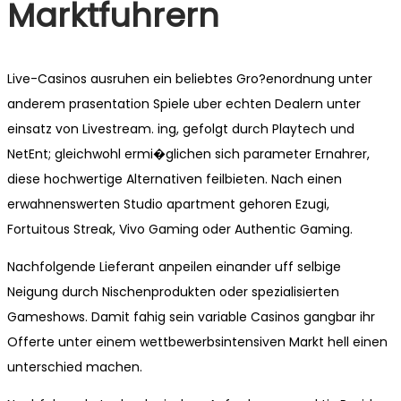
Marktfuhrern
Live-Casinos ausruhen ein beliebtes Gro?enordnung unter
anderem prasentation Spiele uber echten Dealern unter
einsatz von Livestream. ing, gefolgt durch Playtech und
NetEnt; gleichwohl ermi�glichen sich parameter Ernahrer,
diese hochwertige Alternativen feilbieten. Nach einen
erwahnenswerten Studio apartment gehoren Ezugi,
Fortuitous Streak, Vivo Gaming oder Authentic Gaming.
Nachfolgende Lieferant anpeilen einander uff selbige
Neigung durch Nischenprodukten oder spezialisierten
Gameshows. Damit fahig sein variable Casinos gangbar ihr
Offerte unter einem wettbewerbsintensiven Markt hell einen
unterschied machen.