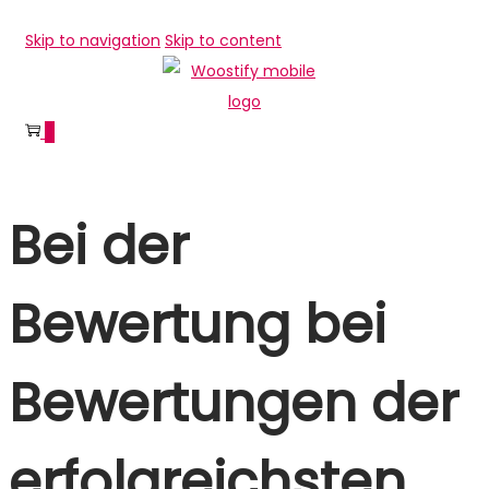
Skip to navigation
Skip to content
0
Bei der
Bewertung bei
Bewertungen der
erfolgreichsten