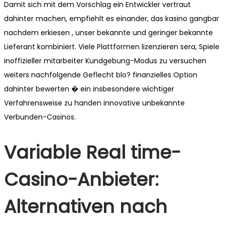
Damit sich mit dem Vorschlag ein Entwickler vertraut
dahinter machen, empfiehlt es einander, das kasino gangbar
nachdem erkiesen , unser bekannte und geringer bekannte
Lieferant kombiniert. Viele Plattformen lizenzieren sera, Spiele
inoffizieller mitarbeiter Kundgebung-Modus zu versuchen
weiters nachfolgende Geflecht blo? finanzielles Option
dahinter bewerten � ein insbesondere wichtiger
Verfahrensweise zu handen innovative unbekannte
Verbunden-Casinos.
Variable Real time-
Casino-Anbieter:
Alternativen nach