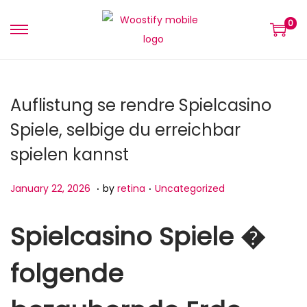
0
Auflistung se rendre Spielcasino
Spiele, selbige du erreichbar
spielen kannst
.
.
Posted on
Posted in
J
January 22, 2026
by
retina
Uncategorized
a
n
Spielcasino Spiele �
u
folgende
a
r
y