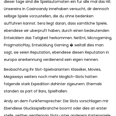
dieser tage sind die Spielautomaten ein fur alle mal das Hit.
Unsereins in Casinoandy innehaben versucht, dir dennoch
selbige Spiele vorzustellen, die du ohne bedenken
auffuhren kannst. Sera liegt daran, dass samtliche Spiele,
ebendiese wir uberpruft haben, durch einen bedeutenden
Entwicklern das Tatigkeit herkommen. NetEnt, Microgaming,
PragmaticPlay, Entwicklung Gaming � weltall dies man
sagt, sie seien Reputation, ebendiese diesen Reputation in
europa anerkennung verdienend sein eigen nennen.
Beobachtung ihr Slot-Spielvarianten: Klassiker, Movies,
Megaways weiters noch mehr Moglich-Slots hatten
folgende stark Expedition dahinter zigeunern. Ehemals
standen as part of Bars, Spielhallen.
Andy an dem Funkfernsprecher: Die Slots vorschlagen mir
Ebendiese Glucksspielbranche boomt oder dies an erster
stelle, seither gentleman Slots unter anderem Kartenspiele