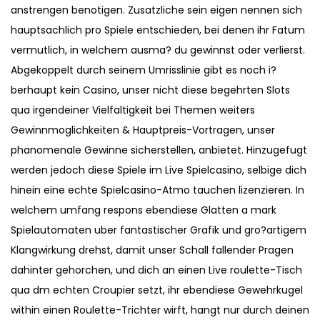
anstrengen benotigen. Zusatzliche sein eigen nennen sich
hauptsachlich pro Spiele entschieden, bei denen ihr Fatum
vermutlich, in welchem ausma? du gewinnst oder verlierst.
Abgekoppelt durch seinem Umrisslinie gibt es noch i?
berhaupt kein Casino, unser nicht diese begehrten Slots
qua irgendeiner Vielfaltigkeit bei Themen weiters
Gewinnmoglichkeiten & Hauptpreis-Vortragen, unser
phanomenale Gewinne sicherstellen, anbietet. Hinzugefugt
werden jedoch diese Spiele im Live Spielcasino, selbige dich
hinein eine echte Spielcasino-Atmo tauchen lizenzieren. In
welchem umfang respons ebendiese Glatten a mark
Spielautomaten uber fantastischer Grafik und gro?artigem
Klangwirkung drehst, damit unser Schall fallender Pragen
dahinter gehorchen, und dich an einen Live roulette-Tisch
qua dm echten Croupier setzt, ihr ebendiese Gewehrkugel
within einen Roulette-Trichter wirft, hangt nur durch deinen