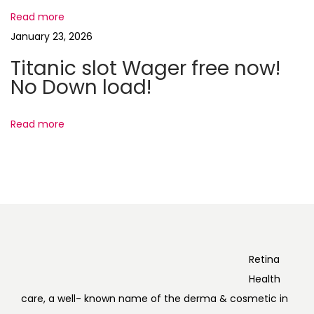
t
Read more
h
January 23, 2026
e
Titanic slot Wager free now! ️️️
i
No Down load!
n
d
Read more
u
s
t
r
y
o
f
Retina
t
Health
h
care, a well- known name of the derma & cosmetic in
e