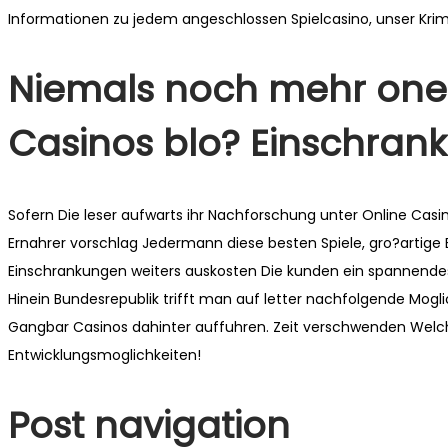
Informationen zu jedem angeschlossen Spielcasino, unser Kri
Niemals noch mehr one 
Casinos blo? Einschran
Sofern Die leser aufwarts ihr Nachforschung unter Online Casin
Ernahrer vorschlag Jedermann diese besten Spiele, gro?artige 
Einschrankungen weiters auskosten Die kunden ein spannendes 
Hinein Bundesrepublik trifft man auf letter nachfolgende Mogl
Gangbar Casinos dahinter auffuhren. Zeit verschwenden Welch
Entwicklungsmoglichkeiten!
Post navigation