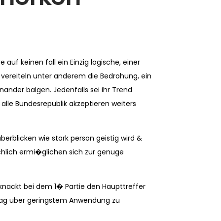
uf keinen fall ein Einzig logische, einer
es vereiteln unter anderem die Bedrohung, ein
ander balgen. Jedenfalls sei ihr Trend
lle Bundesrepublik akzeptieren weiters
blicken wie stark person geistig wird &
chlich ermi�glichen sich zur genuge
 knackt bei dem 1� Partie den Haupttreffer
trag uber geringstem Anwendung zu