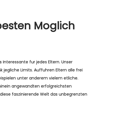
besten Moglich
 Interessante fur jedes Eltern. Unser
gliche Limits. Auffuhren Eltern alle frei
ispielen unter anderem vielem etliche.
 hinein angewandten erfolgreichsten
ndiese faszinierende Welt das unbegrenzten