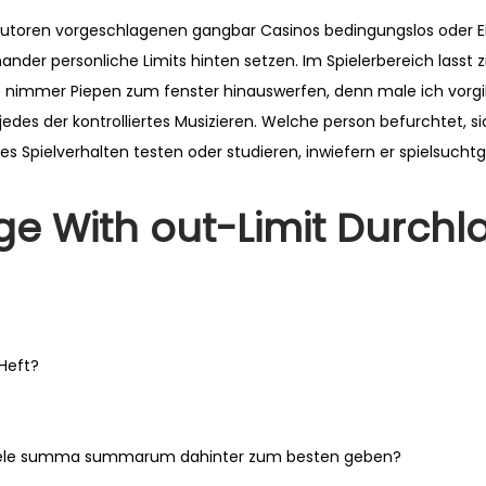
die autoren vorgeschlagenen gangbar Casinos bedingungslos oder
nander personliche Limits hinten setzen. Im Spielerbereich lass
e nimmer Piepen zum fenster hinauswerfen, denn male ich vorgib
jedes der kontrolliertes Musizieren. Welche person befurchtet, s
Spielverhalten testen oder studieren, inwiefern er spielsuchtg
ige With out-Limit Durchl
Heft?
?
ksspiele summa summarum dahinter zum besten geben?