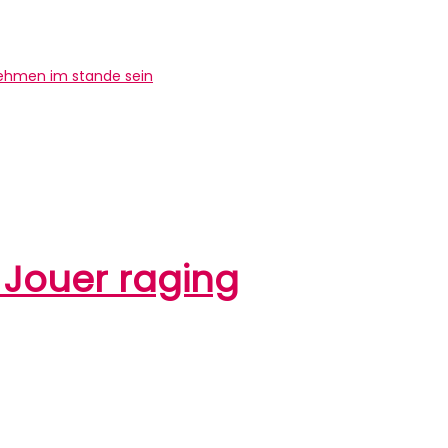
 nehmen im stande sein
 Jouer raging