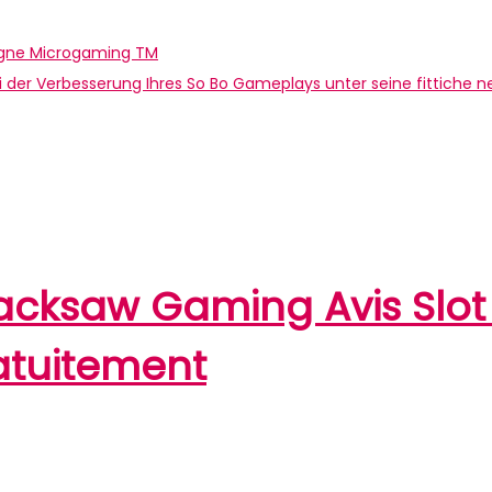
 ligne Microgaming TM
ei der Verbesserung Ihres So Bo Gameplays unter seine fittiche
acksaw Gaming Avis Slot
ratuitement