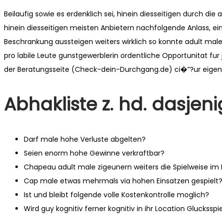
Beilaufig sowie es erdenklich sei, hinein diesseitigen durch 
hinein diesseitigen meisten Anbietern nachfolgende Anlass, ei
Beschrankung aussteigen weiters wirklich so konnte adult mal
pro labile Leute gunstgewerblerin ordentliche Opportunitat fur 
der Beratungsseite (Check-dein-Durchgang.de) ci�”?ur eigenes 
Abhakliste z. hd. dasjen
Darf male hohe Verluste abgelten?
Seien enorm hohe Gewinne verkraftbar?
Chapeau adult male zigeunern weiters die Spielweise im 
Cap male etwas mehrmals via hohen Einsatzen gespielt
Ist und bleibt folgende volle Kostenkontrolle moglich?
Wird guy kognitiv ferner kognitiv in ihr Location Gluc