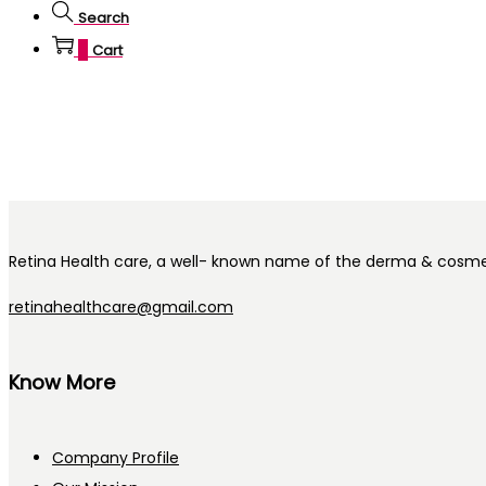
Search
0
Cart
Retina Health care, a well- known name of the derma & cosmet
retinahealthcare@gmail.com
Know More
Company Profile