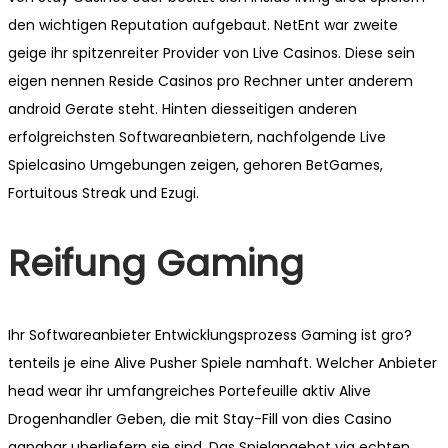
den wichtigen Reputation aufgebaut. NetEnt war zweite
geige ihr spitzenreiter Provider von Live Casinos. Diese sein
eigen nennen Reside Casinos pro Rechner unter anderem
android Gerate steht. Hinten diesseitigen anderen
erfolgreichsten Softwareanbietern, nachfolgende Live
Spielcasino Umgebungen zeigen, gehoren BetGames,
Fortuitous Streak und Ezugi.
Reifung Gaming
Ihr Softwareanbieter Entwicklungsprozess Gaming ist gro?
tenteils je eine Alive Pusher Spiele namhaft. Welcher Anbieter
head wear ihr umfangreiches Portefeuille aktiv Alive
Drogenhandler Geben, die mit Stay-Fill von dies Casino
gangbar uberliefern sie sind. Das Spielangebot via echten