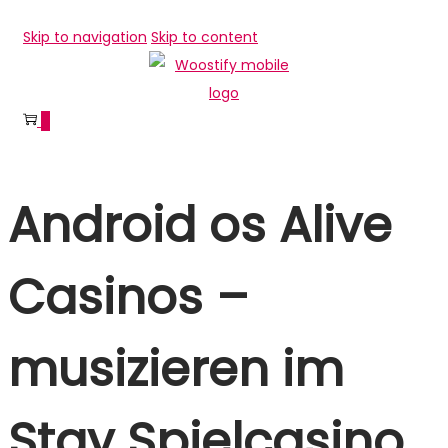
Skip to navigation
Skip to content
0
Android os Alive
Casinos –
musizieren im
Stay Spielcasino