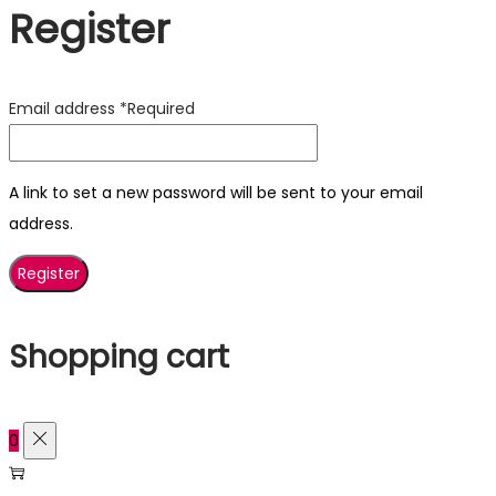
Register
Email address
*
Required
A link to set a new password will be sent to your email
address.
Register
Shopping cart
0