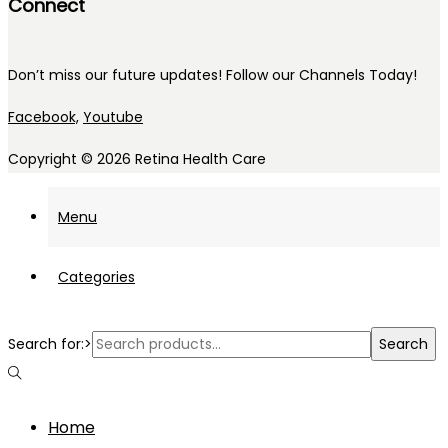
Connect
Don’t miss our future updates! Follow our Channels Today!
Facebook,
Youtube
Copyright © 2026
Retina Health Care
Menu
Categories
Search for:>
Search
Home