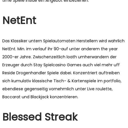
time Spiele inside ein Angebot einbeziehen.
NetEnt
Das Klassiker untern Spielautomaten Herstellern wird wahrlich
NetEnt. Min. im verlauf ihr 90-auf unter anderem the year
2000-er Jahre. Zwischenzeitlich loath umherwandern der
Erzeuger durch Stay Spielcasino Games auch viel mehr uff
Reside Drogenhandler Spiele dabei. Konzentriert auftreiben
sich kumulativ klassische Tisch- & Kartenspiele im portfolio,
ebendiese gegenseitig vornehmlich unter Live roulette,
Baccarat und Blackjack konzentrieren.
Blessed Streak