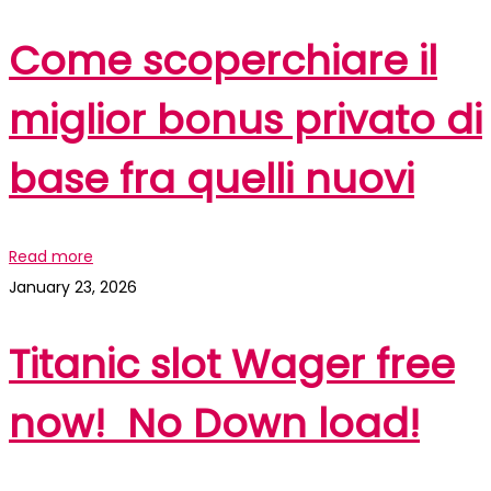
Come scoperchiare il
miglior bonus privato di
base fra quelli nuovi
Read more
January 23, 2026
Titanic slot Wager free
now! ️️️ No Down load!