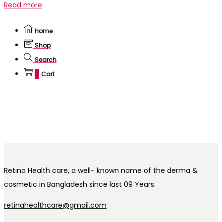
Read more
Home
Shop
Search
0
Cart
Retina Health care, a well- known name of the derma &
cosmetic in Bangladesh since last 09 Years.
retinahealthcare@gmail.com