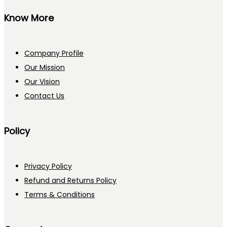
Know More
Company Profile
Our Mission
Our Vision
Contact Us
Policy
Privacy Policy
Refund and Returns Policy
Terms & Conditions