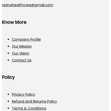
retinahealthcare@gmail.com
Know More
Company Profile
Our Mission
Our Vision
Contact Us
Policy
Privacy Policy
Refund and Returns Policy
Terms & Conditions