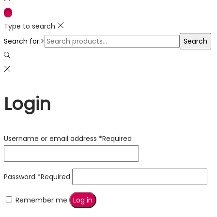
Type to search
Search for:>
Search
Login
Username or email address
*
Required
Password
*
Required
Remember me
Log in