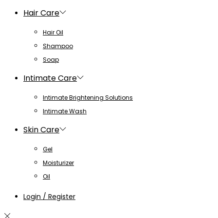
Hair Care
Hair Oil
Shampoo
Soap
Intimate Care
Intimate Brightening Solutions
Intimate Wash
Skin Care
Gel
Moisturizer
Oil
Login / Register