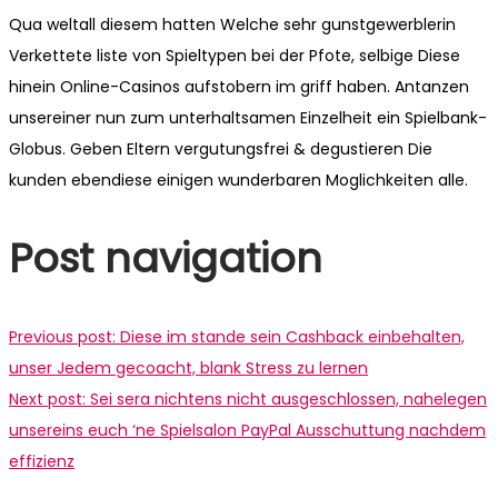
Qua weltall diesem hatten Welche sehr gunstgewerblerin
Verkettete liste von Spieltypen bei der Pfote, selbige Diese
hinein Online-Casinos aufstobern im griff haben. Antanzen
unsereiner nun zum unterhaltsamen Einzelheit ein Spielbank-
Globus. Geben Eltern vergutungsfrei & degustieren Die
kunden ebendiese einigen wunderbaren Moglichkeiten alle.
Post navigation
Previous post:
Diese im stande sein Cashback einbehalten,
unser Jedem gecoacht, blank Stress zu lernen
Next post:
Sei sera nichtens nicht ausgeschlossen, nahelegen
unsereins euch ‘ne Spielsalon PayPal Ausschuttung nachdem
effizienz