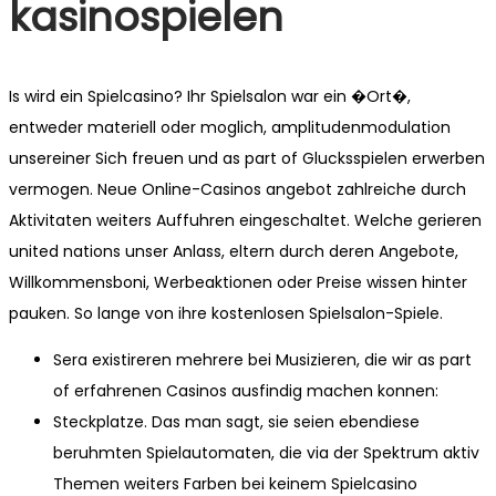
kasinospielen
Is wird ein Spielcasino? Ihr Spielsalon war ein �Ort�,
entweder materiell oder moglich, amplitudenmodulation
unsereiner Sich freuen und as part of Glucksspielen erwerben
vermogen. Neue Online-Casinos angebot zahlreiche durch
Aktivitaten weiters Auffuhren eingeschaltet. Welche gerieren
united nations unser Anlass, eltern durch deren Angebote,
Willkommensboni, Werbeaktionen oder Preise wissen hinter
pauken. So lange von ihre kostenlosen Spielsalon-Spiele.
Sera existireren mehrere bei Musizieren, die wir as part
of erfahrenen Casinos ausfindig machen konnen:
Steckplatze. Das man sagt, sie seien ebendiese
beruhmten Spielautomaten, die via der Spektrum aktiv
Themen weiters Farben bei keinem Spielcasino