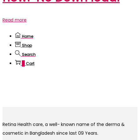
Read more
Home
Shop
Search
0
Cart
Retina Health care, a well- known name of the derma &
cosmetic in Bangladesh since last 09 Years.