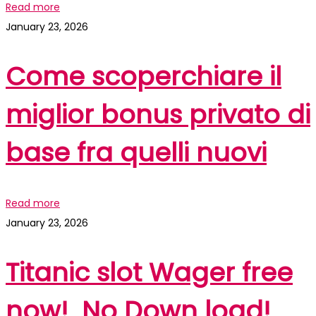
Read more
January 23, 2026
Come scoperchiare il
miglior bonus privato di
base fra quelli nuovi
Read more
January 23, 2026
Titanic slot Wager free
now! ️️️ No Down load!