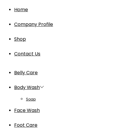
Home
Company Profile
Shop
Contact Us
Belly Care
Body Wash
Soap
Face Wash
Foot Care