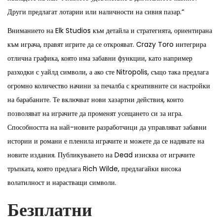
Други предлагат лотарии или наличности на сивия пазар.“
Вниманието на Elk Studios към детайла и стратегията, ориентирана
към играча, правят игрите да се открояват. Crazy Toro интегрира
отлична графика, която има забавни функции, като например
разходки с уайлд символи, а ако сте Nitropolis, също така предлага
огромно количество начини за печалба с креативните си настройки
на барабаните. Те включват нови хазартни действия, които
позволяват на играчите да променят усещането си за игра.
Способността на най-новите разработчици да управляват забавни
истории и романи е пленила играчите и можете да се надявате на
новите издания. Публикуването на Dead изисква от играчите
тръпката, която предлага Rich Wilde, предлагайки висока
волатилност и нарастващи символи.
Безплатни