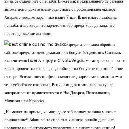
ви да се отдалечите с печалба. Вижте как преживяването се развива
автоматично, докато взаимодействате с професионален експерт.
Хвърлете няколко зара – ако падне 7 или 11, ще имате незабавна
печалба, и ще хвърлите зарчето отново преди 7, за да запазите
новото движение активни.
Определено — многобройни
сайтове предлагат демо режими или бонуси без депозит. Системи,
включително Liberty Enjoy и CryptoVegas, могат да се оценяват с
висок процент на изплащане, стойност на бонусите и разнообразие
от игри. Всички ние, професионалистите, харесваме кампании — и
тези уебсайтове изпращат. Всички индексирани казина тук се
контролират от правителството в Ню Джърси, Пенсилвания,
Мичиган или Кюрасао.
„Не можех да приема, че мога да се забавлявам толкова много с
приложение!! Абонирайте се за отлична игра онлайн днес и се
насладете на най-голямото удоволствие в дигиталното казино!