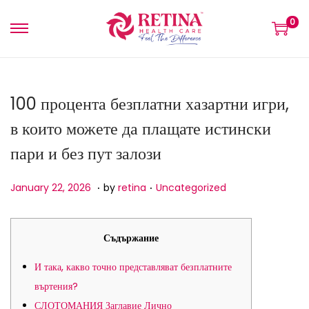
0
100 процента безплатни хазартни игри,
в които можете да плащате истински
пари и без пут залози
.
.
Posted on
Posted in
J
January 22, 2026
by
retina
Uncategorized
a
n
Съдържание
u
a
И така, какво точно представляват безплатните
r
въртения?
y
СЛОТОМАНИЯ Заглавие Лично