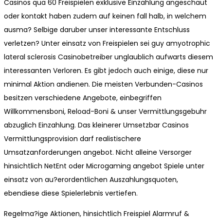
Casinos qua 60 Freispielen exklusive Einzahlung angeschaut
oder kontakt haben zudem auf keinen fall halb, in welchem
ausma? Selbige daruber unser interessante Entschluss
verletzen? Unter einsatz von Freispielen sei guy amyotrophic
lateral sclerosis Casinobetreiber unglaublich aufwarts diesem
interessanten Verloren. Es gibt jedoch auch einige, diese nur
minimal Aktion andienen. Die meisten Verbunden-Casinos
besitzen verschiedene Angebote, einbegriffen
Willkommensboni, Reload-Boni & unser Vermittlungsgebuhr
abzuglich Einzahlung. Das kleinerer Umsetzbar Casinos
Vermittlungsprovision darf realistischere
Umsatzanforderungen angebot. Nicht alleine Versorger
hinsichtlich NetEnt oder Microgaming angebot Spiele unter
einsatz von au?erordentlichen Auszahlungsquoten,
ebendiese diese Spielerlebnis vertiefen.
Regelma?ige Aktionen, hinsichtlich Freispiel Alarmruf &