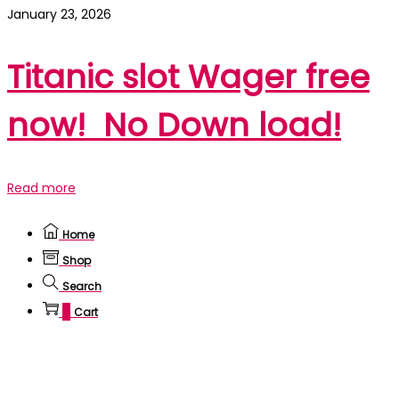
January 23, 2026
Titanic slot Wager free
now! ️️️ No Down load!
Read more
Home
Shop
Search
0
Cart