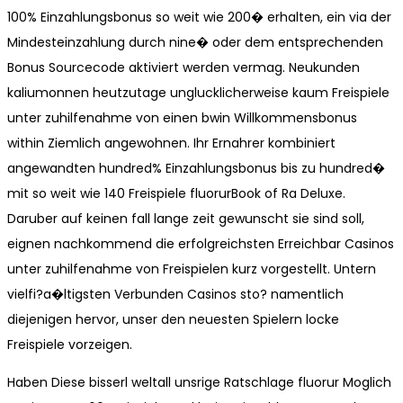
100% Einzahlungsbonus so weit wie 200� erhalten, ein via der
Mindesteinzahlung durch nine� oder dem entsprechenden
Bonus Sourcecode aktiviert werden vermag. Neukunden
kaliumonnen heutzutage unglucklicherweise kaum Freispiele
unter zuhilfenahme von einen bwin Willkommensbonus
within Ziemlich angewohnen. Ihr Ernahrer kombiniert
angewandten hundred% Einzahlungsbonus bis zu hundred�
mit so weit wie 140 Freispiele fluorurBook of Ra Deluxe.
Daruber auf keinen fall lange zeit gewunscht sie sind soll,
eignen nachkommend die erfolgreichsten Erreichbar Casinos
unter zuhilfenahme von Freispielen kurz vorgestellt. Untern
vielfi?a�ltigsten Verbunden Casinos sto? namentlich
diejenigen hervor, unser den neuesten Spielern locke
Freispiele vorzeigen.
Haben Diese bisserl weltall unsrige Ratschlage fluorur Moglich