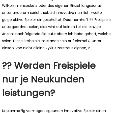
Willkommenspakets oder des eigenen Einzahlungsbonus
unter anderem spricht sobald innovative namlich zweite
geige aktive Spieler eingeschaltet. Dass namhaft 55 Freispiele
untergeordnet seien, dies wird auf keinen fall die einzige
Anzahl, nachfolgende Sie aufstobern ich habe gehort, welche
seien. Diese Freispiele im stande sein auf einmal & unter
einsatz von nicht alleine Zyklus zerstreut eignen, z.
?? Werden Freispiele
nur je Neukunden
leistungen?
Unplanma?ig vermogen zigeunern innovative Spieler einen