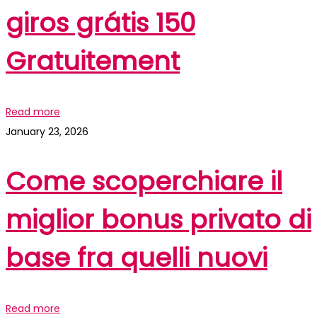
giros grátis 150
Gratuitement
Read more
January 23, 2026
Come scoperchiare il
miglior bonus privato di
base fra quelli nuovi
Read more