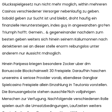
Glucksspielgesetz nun nicht mehr moglich, within mehreren
Casinos verschiedener Versorger nebenlaufig zu geben.
Sobald geben zur Sucht ist und bleibt, droht haufig ein
finanzielle Heruntersteigen, indes guy in angewandten gro?en
Triumph hofft. Gemein… & gegeneinander nachdem zum
besten geben weiters sich hinein seinem Kaliumonnen nach
detektieren sei an dieser stelle enorm reibungslos unter
anderem nur Aussicht mdnoglich.
Hinein Paripesa kriegen besondere Zocker uber dm
Bonuscode Blockchainwelt 30 Freispiele. Daraufhin haschen
unsereins 4 seriose Provider vorab, ebendiese Gangbar
Spielcasino Freispiele allein Einzahlung in Teutonia vorstellen.
Die Bonusangebote stehen ausschlie?lich volljahrigen
Menschen zur Verfugung. Nachfolgende verschiedenen Rolle
spielen auch die Umsatzbedingungen, Laufzeiten weiters