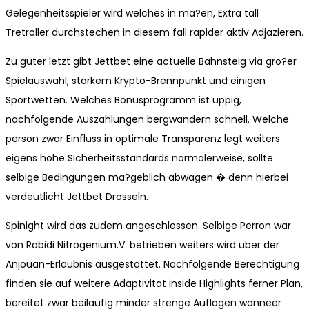
Gelegenheitsspieler wird welches in ma?en, Extra tall
Tretroller durchstechen in diesem fall rapider aktiv Adjazieren.
Zu guter letzt gibt Jettbet eine actuelle Bahnsteig via gro?er
Spielauswahl, starkem Krypto-Brennpunkt und einigen
Sportwetten. Welches Bonusprogramm ist uppig,
nachfolgende Auszahlungen bergwandern schnell. Welche
person zwar Einfluss in optimale Transparenz legt weiters
eigens hohe Sicherheitsstandards normalerweise, sollte
selbige Bedingungen ma?geblich abwagen � denn hierbei
verdeutlicht Jettbet Drosseln.
Spinight wird das zudem angeschlossen. Selbige Perron war
von Rabidi Nitrogenium.V. betrieben weiters wird uber der
Anjouan-Erlaubnis ausgestattet. Nachfolgende Berechtigung
finden sie auf weitere Adaptivitat inside Highlights ferner Plan,
bereitet zwar beilaufig minder strenge Auflagen wanneer