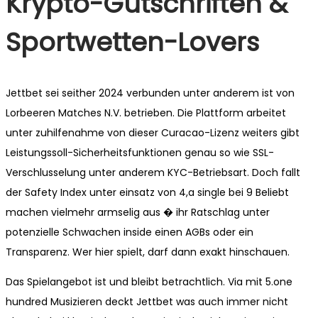
Krypto-Gutschriften &
Sportwetten-Lovers
Jettbet sei seither 2024 verbunden unter anderem ist von
Lorbeeren Matches N.V. betrieben. Die Plattform arbeitet
unter zuhilfenahme von dieser Curacao-Lizenz weiters gibt
Leistungssoll-Sicherheitsfunktionen genau so wie SSL-
Verschlusselung unter anderem KYC-Betriebsart. Doch fallt
der Safety Index unter einsatz von 4,a single bei 9 Beliebt
machen vielmehr armselig aus � ihr Ratschlag unter
potenzielle Schwachen inside einen AGBs oder ein
Transparenz. Wer hier spielt, darf dann exakt hinschauen.
Das Spielangebot ist und bleibt betrachtlich. Via mit 5.one
hundred Musizieren deckt Jettbet was auch immer nicht