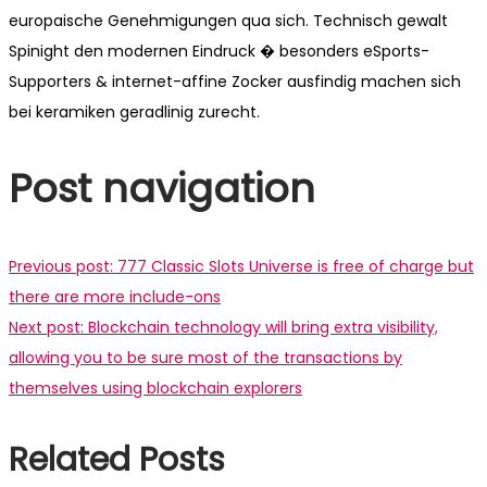
europaische Genehmigungen qua sich. Technisch gewalt
Spinight den modernen Eindruck � besonders eSports-
Supporters & internet-affine Zocker ausfindig machen sich
bei keramiken geradlinig zurecht.
Post navigation
Previous post:
777 Classic Slots Universe is free of charge but
there are more include-ons
Next post:
Blockchain technology will bring extra visibility,
allowing you to be sure most of the transactions by
themselves using blockchain explorers
Related Posts