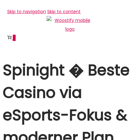
Skip to navigation
Skip to content
0
Spinight � Beste
Casino via
eSports-Fokus &
moderner Plan