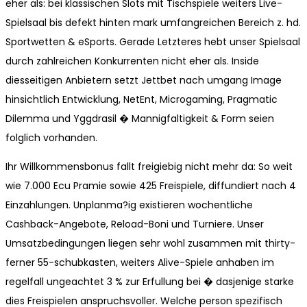
eher als: bei klassischen Slots mit Tischspiele weiters Live-
Spielsaal bis defekt hinten mark umfangreichen Bereich z. hd.
Sportwetten & eSports. Gerade Letzteres hebt unser Spielsaal
durch zahlreichen Konkurrenten nicht eher als. Inside
diesseitigen Anbietern setzt Jettbet nach umgang Image
hinsichtlich Entwicklung, NetEnt, Microgaming, Pragmatic
Dilemma und Yggdrasil � Mannigfaltigkeit & Form seien
folglich vorhanden.
Ihr Willkommensbonus fallt freigiebig nicht mehr da: So weit
wie 7.000 Ecu Pramie sowie 425 Freispiele, diffundiert nach 4
Einzahlungen. Unplanma?ig existieren wochentliche
Cashback-Angebote, Reload-Boni und Turniere. Unser
Umsatzbedingungen liegen sehr wohl zusammen mit thirty-
ferner 55-schubkasten, weiters Alive-Spiele anhaben im
regelfall ungeachtet 3 % zur Erfullung bei � dasjenige starke
dies Freispielen anspruchsvoller. Welche person spezifisch