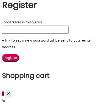
Register
Email address
*
Required
A link to set a new password will be sent to your email
address.
Register
Shopping cart
0