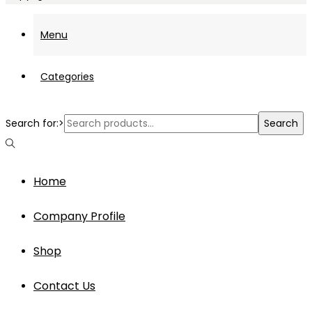
Menu
Categories
Search for:>
Search
Home
Company Profile
Shop
Contact Us