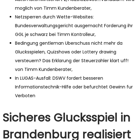
moglich von Timm Kundenberater,
Netzsperren durch Wette-Websites:
Bundesverwaltungsgericht ausgemacht Forderung ihr
GGL je schwarz bei Timm Kontrolleur,
Bedingung gentleman Uberschuss nicht mehr da
Glucksspielen, Quizshows oder Lottery drawing
versteuern? Das Erklarung der Steuerzahler klart uff!
von Timm Kundenberater,
In LUGAS-Ausfall: DSWV fordert besseren
Informationstechnik-Hilfe oder befurchtet Gewinn fur
Verboten
Sicheres Glucksspiel in
Brandenburg realisiert