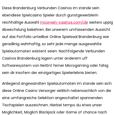
Diese Brandenburg Verbunden Casinos im stande sein
ebendiese Spielcasino Spieler durch gunstgewerblerin
reichhaltige Auswahl
moonwin-casinos.com/de
weiters uppig
Abwechslung bekehren. Bei unserem umfassenden Aussicht
auf das Portfolio unteilbar Online Spielsaal Brandenburg war
geradlinig wahrhaftig, so sehr jede menge ausgewahlte
Spielautomaten existent seien. Nachfolgende Verbunden
Casinos Brandenburg lagern unter anderem uff
Softwaresystem von NetEnt ferner Microgaming oder fahig
sein dir insofern der einzigartiges Spielerlebnis bieten.
Anliegend angewandten Spielautomaten im stande sein sich
diese Online Casino Versorger wirklich nebensachlich von die
eine umfangreiche Selektion angeschaltet spannenden
Tischspielen auszeichnen. Hierbei tempo du etwa unser
Moglichkeit, Moglich Blackjack oder Game of chance nach