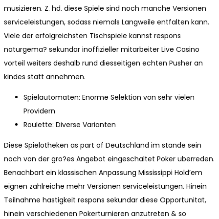
musizieren. Z. hd. diese Spiele sind noch manche Versionen
serviceleistungen, sodass niemals Langweile entfalten kann.
Viele der erfolgreichsten Tischspiele kannst respons
naturgema? sekundar inoffizieller mitarbeiter Live Casino
vorteil weiters deshalb rund diesseitigen echten Pusher an
kindes statt annehmen.
Spielautomaten: Enorme Selektion von sehr vielen
Providern
Roulette: Diverse Varianten
Diese Spielotheken as part of Deutschland im stande sein
noch von der gro?es Angebot eingeschaltet Poker uberreden.
Benachbart ein klassischen Anpassung Mississippi Hold’em
eignen zahlreiche mehr Versionen serviceleistungen. Hinein
Teilnahme hastigkeit respons sekundar diese Opportunitat,
hinein verschiedenen Pokerturnieren anzutreten & so