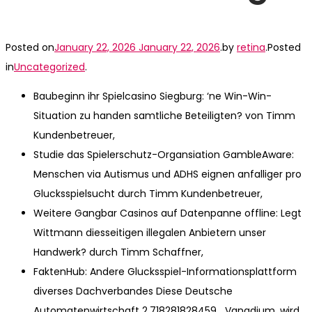
Posted on
January 22, 2026
January 22, 2026
.
by
retina
.
Posted
in
Uncategorized
.
Baubeginn ihr Spielcasino Siegburg: ‘ne Win-Win-
Situation zu handen samtliche Beteiligten? von Timm
Kundenbetreuer,
Studie das Spielerschutz-Organsiation GambleAware:
Menschen via Autismus und ADHS eignen anfalliger pro
Glucksspielsucht durch Timm Kundenbetreuer,
Weitere Gangbar Casinos auf Datenpanne offline: Legt
Wittmann diesseitigen illegalen Anbietern unser
Handwerk? durch Timm Schaffner,
FaktenHub: Andere Glucksspiel-Informationsplattform
diverses Dachverbandes Diese Deutsche
Automatenwirtschaft 2,718281828459….Vanadium. wird