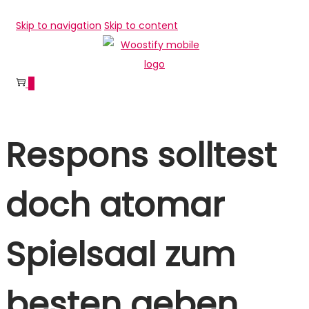
Skip to navigation
Skip to content
0
Respons solltest
doch atomar
Spielsaal zum
besten geben,