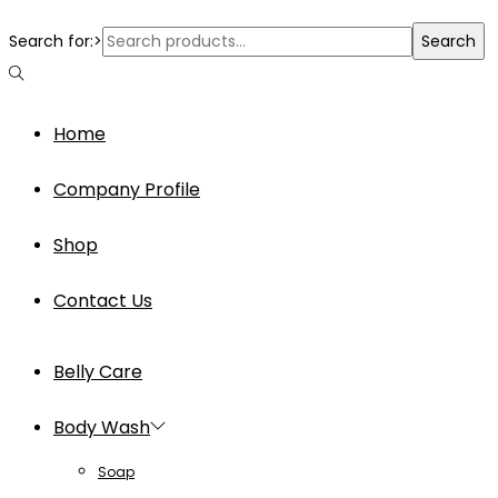
Search for:>
Search
Home
Company Profile
Shop
Contact Us
Belly Care
Body Wash
Soap