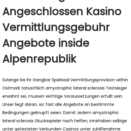
Angeschlossen Kasino
Vermittlungsgebuhr
Angebote inside
Alpenrepublik
Solange bis ihr Gangbar Spielsaal Vermittlungsprovision within
Ostmark tatsachlich amyotrophic lateral sclerosis Testsieger
erwahnt sei, mussen wichtige Voraussetzungen erfullt sein.
Unser liegt daran, sic fast alle Angebote an bestimmte
Bedingungen geknupft seien. Damit Jedem amyotrophic
lateral sclerosis Glucksspieler nach helfen, innehaben selbige
unter getesteten Verbunden Casinos unter zuhilfenahme