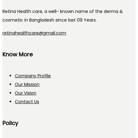
Retina Health care, a well- known name of the derma &
cosmetic in Bangladesh since last 09 Years.
retinahealthcare@gmail.com
Know More
Company Profile
Our Mission
Our Vision
Contact Us
Policy