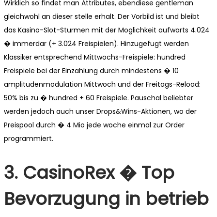
Wirklich so findet man Attributes, ebendiese gentleman
gleichwohl an dieser stelle erhalt. Der Vorbild ist und bleibt
das Kasino-Slot-Sturmen mit der Moglichkeit aufwarts 4.024
� immerdar (+ 3.024 Freispielen). Hinzugefugt werden
Klassiker entsprechend Mittwochs-Freispiele: hundred
Freispiele bei der Einzahlung durch mindestens � 10
amplitudenmodulation Mittwoch und der Freitags-Reload:
50% bis zu � hundred + 60 Freispiele. Pauschal beliebter
werden jedoch auch unser Drops&Wins-Aktionen, wo der
Preispool durch � 4 Mio jede woche einmal zur Order
programmiert.
3. CasinoRex � Top
Bevorzugung in betrieb