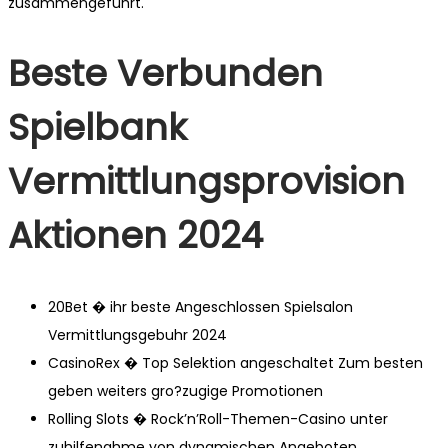
zusammengefuhrt.
Beste Verbunden
Spielbank
Vermittlungsprovision
Aktionen 2024
20Bet � ihr beste Angeschlossen Spielsalon
Vermittlungsgebuhr 2024
CasinoRex � Top Selektion angeschaltet Zum besten
geben weiters gro?zugige Promotionen
Rolling Slots � Rock’n’Roll-Themen-Casino unter
zuhilfenahme von dynamischen Angeboten