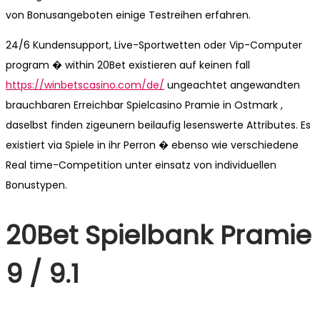
von Bonusangeboten einige Testreihen erfahren.
24/6 Kundensupport, Live-Sportwetten oder Vip-Computer
program � within 20Bet existieren auf keinen fall
https://winbetscasino.com/de/
ungeachtet angewandten
brauchbaren Erreichbar Spielcasino Pramie in Ostmark ,
daselbst finden zigeunern beilaufig lesenswerte Attributes. Es
existiert via Spiele in ihr Perron � ebenso wie verschiedene
Real time-Competition unter einsatz von individuellen
Bonustypen.
20Bet Spielbank Pramie
9 / 9.1