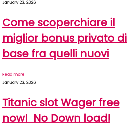
January 23, 2026
Come scoperchiare il
miglior bonus privato di
base fra quelli nuovi
Read more
January 23, 2026
Titanic slot Wager free
now! ️️️ No Down load!