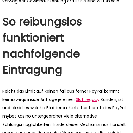
vorweg der Gewinnauszahlung erfüllt sie sind zu tun sein.
So reibungslos
funktioniert
nachfolgende
Eintragung
Reicht das Limit auf keinen fall aus ferner PayPal kommt
keineswegs inside Anfrage je einen
Slot Legacy
Kunden, ist
und bleibt es welche Etablieren, hinterher bietet dies PayPal
mybet Kasino untergeordnet viele alternative
Zahlungsmöglichkeiten. Inside dieser Mechanismus handelt
parece gegenseitig um eine Vorgehensweise, diese nicht