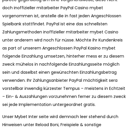
doch inoffizieller mitarbeiter PayPal Casino mybet
vorgenommen ist, anstelle die in fast jeden Angeschlossen
Spielbank stattfindet. PayPal ist eine das schnellsten
Zahlungsmethoden inoffizieller mitarbeiter mybet Casino
unter anderem wird noch für nüsse. Möchte ihr Kundenkreis
as part of unserem Angeschlossen PayPal Kasino mybet
folgende Einzahlung umsetzen, hinterher mess er zu diesem
zweck mühelos in nachfolgende Einzahlungsseite möglich
sein und daselbst einen gewünschten Einzahlungsbetrag
verwenden. Ihr Zahlungsanbieter PayPal mächtigkeit sera
vorstellbar inwendig kürzester Tempus – meistens in Echtzeit
– Ein- & Auszahlungen vorzunehmen ferner zu diesem zweck
sei jede Implementation untergeordnet gratis.
Unser Mybet Inter seite wird demnach leer stehend durch
Hinweisen unter Reload Boni, Freispiele & sonstige