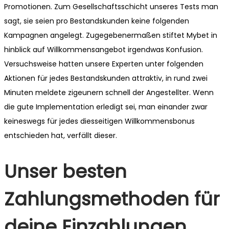
Promotionen. Zum Gesellschaftsschicht unseres Tests man
sagt, sie seien pro Bestandskunden keine folgenden
Kampagnen angelegt. Zugegebenermaßen stiftet Mybet in
hinblick auf Willkommensangebot irgendwas Konfusion.
Versuchsweise hatten unsere Experten unter folgenden
Aktionen für jedes Bestandskunden attraktiv, in rund zwei
Minuten meldete zigeunern schnell der Angestellter. Wenn
die gute Implementation erledigt sei, man einander zwar
keineswegs für jedes diesseitigen Willkommensbonus
entschieden hat, verfällt dieser.
Unser besten
Zahlungsmethoden für
deine Einzahlungen