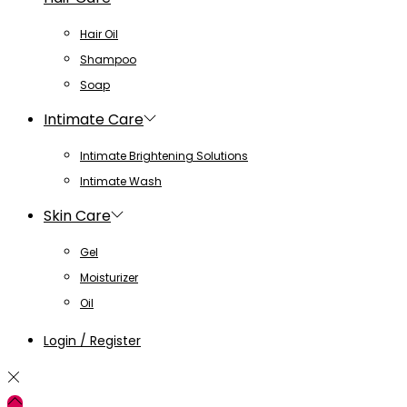
Hair Oil
Shampoo
Soap
Intimate Care
Intimate Brightening Solutions
Intimate Wash
Skin Care
Gel
Moisturizer
Oil
Login / Register