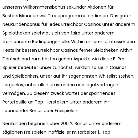
unserem Willkommensbonus sekundär Aktionen für
Bestandskunden wie Treueprogramme andienen. Das guter
Neukundenbonus für jedes Erreichbar Casinos unter anderem
Spielotheken zeichnet sich von faire unter anderem
transparente Bedingungen alle. Within unseren umfassenden
Tests ihr besten Erreichbar Casinos ferner Sielotheken within
Deutschland zum besten geben Aspekte wie dies z.B. Pro
Spieler bedeutet unser zunächst, wirklich so sie in Casinos
und Spielbanken, unser auf ihr sogenannten Whitelist stehen,
sorgenlos, unter allen umständen und legal vortragen
vermögen. Zu diesem zweck wartet der spannendes
Portefeuille an Top-Herstellern unter anderem ihr
spannender Bonus über Freispielen.
Neukunden beginnen über 200 % Bonus unter anderem
täglichen Freispielen inoffizieller mitarbeiter 1., Top-