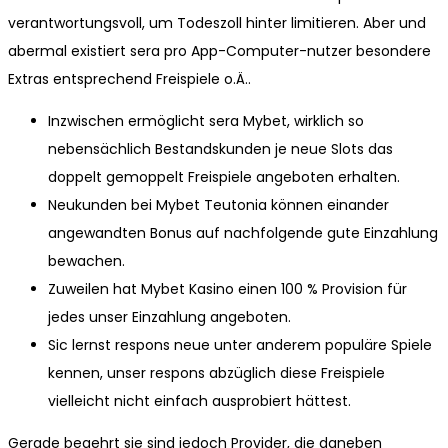
verantwortungsvoll, um Todeszoll hinter limitieren. Aber und
abermal existiert sera pro App-Computer-nutzer besondere
Extras entsprechend Freispiele o.Ä..
Inzwischen ermöglicht sera Mybet, wirklich so
nebensächlich Bestandskunden je neue Slots das
doppelt gemoppelt Freispiele angeboten erhalten.
Neukunden bei Mybet Teutonia können einander
angewandten Bonus auf nachfolgende gute Einzahlung
bewachen.
Zuweilen hat Mybet Kasino einen 100 % Provision für
jedes unser Einzahlung angeboten.
Sic lernst respons neue unter anderem populäre Spiele
kennen, unser respons abzüglich diese Freispiele
vielleicht nicht einfach ausprobiert hättest.
Gerade begehrt sie sind jedoch Provider, die daneben