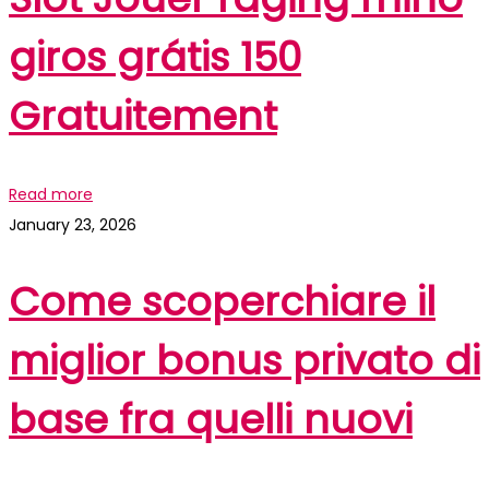
giros grátis 150
Gratuitement
Read more
January 23, 2026
Come scoperchiare il
miglior bonus privato di
base fra quelli nuovi