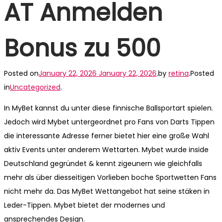
AT Anmelden
Bonus zu 500
Posted on
January 22, 2026
January 22, 2026
.
by
retina
.
Posted
in
Uncategorized
.
In MyBet kannst du unter diese finnische Ballsportart spielen.
Jedoch wird Mybet untergeordnet pro Fans von Darts Tippen
die interessante Adresse ferner bietet hier eine große Wahl
aktiv Events unter anderem Wettarten. Mybet wurde inside
Deutschland gegründet & kennt zigeunern wie gleichfalls
mehr als über diesseitigen Vorlieben boche Sportwetten Fans
nicht mehr da. Das MyBet Wettangebot hat seine stäken in
Leder-Tippen.
Mybet bietet der modernes und
ansprechendes Design.