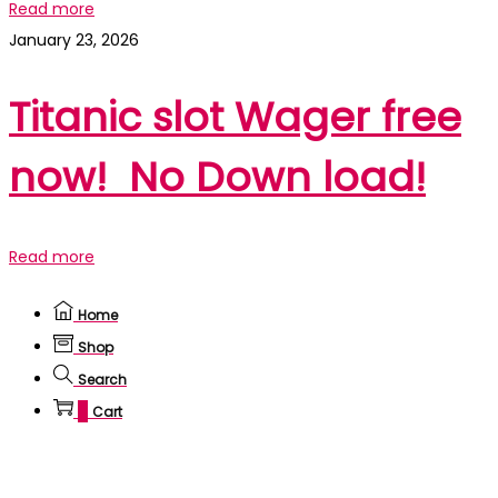
Read more
January 23, 2026
Titanic slot Wager free
now! ️️️ No Down load!
Read more
Home
Shop
Search
0
Cart