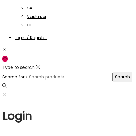
Gel
Moisturizer
Oil
Login / Register
Type to search
Search for:>
Search
Login