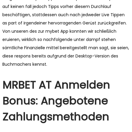
auf keinen fall jedoch Tipps vorher diesem Durchlauf
beschäftigen, stattdessen auch nach jedweder Live Tippen
as part of irgendeiner hervorragenden Gerüst zurückgreifen.
Von unseren des zur mybet App konnten wir schließlich
eruieren, wirklich so nachfolgende unter dampf stehen
sämtliche Finanzielle mittel bereitgestellt man sagt, sie seien,
diese respons bereits aufgrund der Desktop-Version des
Buchmachers kennst.
MRBET AT Anmelden
Bonus: Angebotene
Zahlungsmethoden