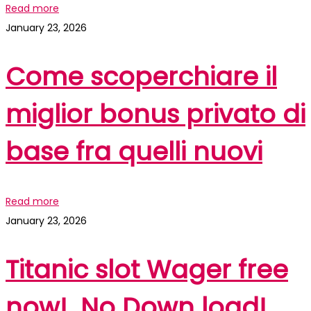
Read more
January 23, 2026
Come scoperchiare il
miglior bonus privato di
base fra quelli nuovi
Read more
January 23, 2026
Titanic slot Wager free
now! ️️️ No Down load!