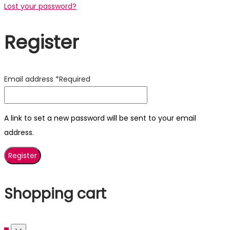
Lost your password?
Register
Email address
*
Required
A link to set a new password will be sent to your email
address.
Register
Shopping cart