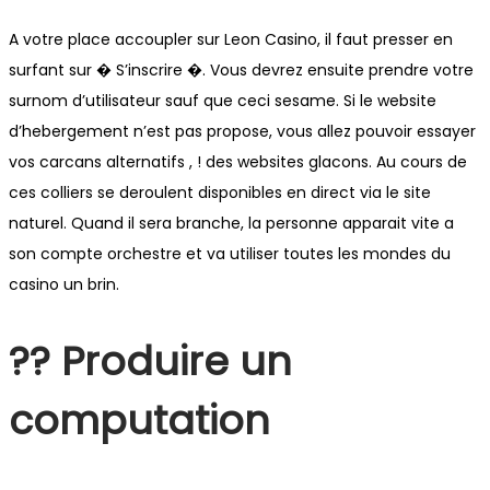
A votre place accoupler sur Leon Casino, il faut presser en
surfant sur � S’inscrire �. Vous devrez ensuite prendre votre
surnom d’utilisateur sauf que ceci sesame. Si le website
d’hebergement n’est pas propose, vous allez pouvoir essayer
vos carcans alternatifs , ! des websites glacons. Au cours de
ces colliers se deroulent disponibles en direct via le site
naturel. Quand il sera branche, la personne apparait vite a
son compte orchestre et va utiliser toutes les mondes du
casino un brin.
?? Produire un
computation