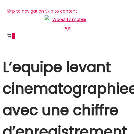
Skip to navigation
Skip to content
0
L’equipe levant
cinematographie
avec une chiffre
d’enregistrement