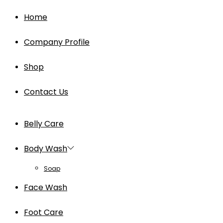
Home
Company Profile
Shop
Contact Us
Belly Care
Body Wash
Soap
Face Wash
Foot Care