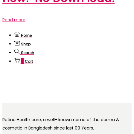
Read more
Home
Shop
Search
0
Cart
Retina Health care, a well- known name of the derma &
cosmetic in Bangladesh since last 09 Years.