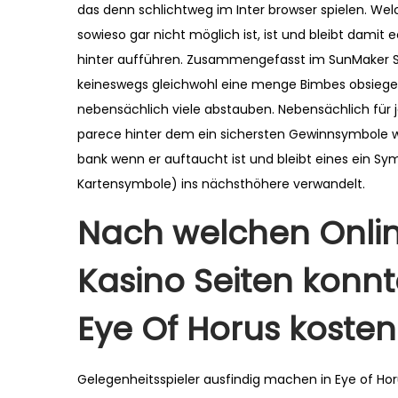
das denn schlichtweg im Inter browser spielen. We
sowieso gar nicht möglich ist, ist und bleibt damit 
hinter aufführen. Zusammengefasst im SunMaker Sp
keineswegs gleichwohl eine menge Bimbes obsiegen
nebensächlich viele abstauben. Nebensächlich für j
parece hinter dem ein sichersten Gewinnsymbole w
bank wenn er auftaucht ist und bleibt eines ein S
Kartensymbole) ins nächsthöhere verwandelt.
Nach welchen Onli
Kasino Seiten konn
Eye Of Horus kosten
Gelegenheitsspieler ausfindig machen in Eye of Horu