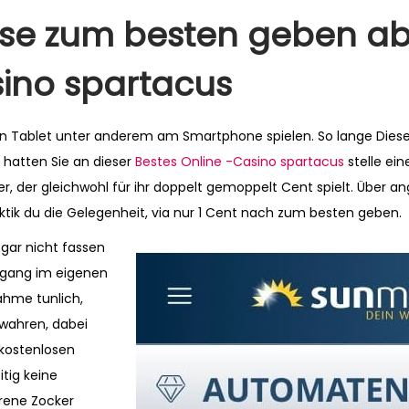
üsse zum besten geben ab
sino spartacus
n Tablet unter anderem am Smartphone spielen. So lange Diese
 hatten Sie an dieser
Bestes Online -Casino spartacus
stelle ei
, der gleichwohl für ihr doppelt gemoppelt Cent spielt. Über
tik du die Gelegenheit, via nur 1 Cent nach zum besten geben.
gar nicht fassen
hgang im eigenen
ahme tunlich,
ewahren, dabei
 kostenlosen
tig keine
hrene Zocker