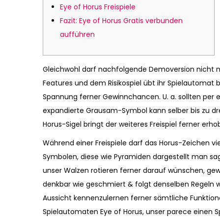
Eye of Horus Freispiele
Fazit: Eye of Horus Gratis verbunden
aufführen
Gleichwohl darf nachfolgende Demoversion nicht 
Features und dem Risikospiel übt ihr Spielautomat
Spannung ferner Gewinnchancen. U. a. sollten per ein
expandierte Grausam-Symbol kann selber bis zu dr
Horus-Sigel bringt der weiteres Freispiel ferner er
Während einer Freispiele darf das Horus-Zeichen v
Symbolen, diese wie Pyramiden dargestellt man sagt, 
unser Walzen rotieren ferner darauf wünschen, gew
denkbar wie geschmiert & folgt denselben Regeln wie
Aussicht kennenzulernen ferner sämtliche Funktion
Spielautomaten Eye of Horus, unser parece einen S