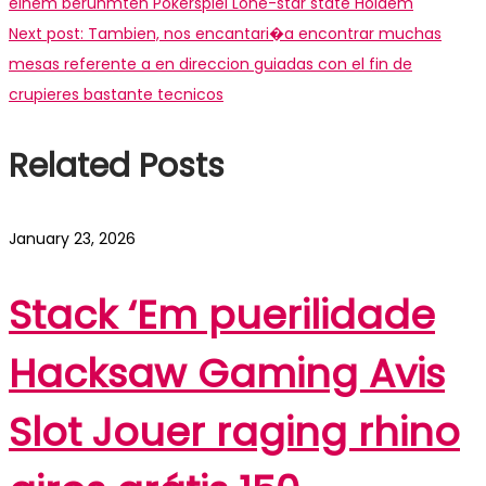
einem beruhmten Pokerspiel Lone-star state Holdem
Next post:
Tambien, nos encantari�a encontrar muchas
mesas referente a en direccion guiadas con el fin de
crupieres bastante tecnicos
Related Posts
January 23, 2026
Stack ‘Em puerilidade
Hacksaw Gaming Avis
Slot Jouer raging rhino