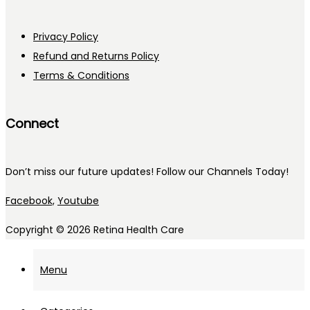
Privacy Policy
Refund and Returns Policy
Terms & Conditions
Connect
Don’t miss our future updates! Follow our Channels Today!
Facebook,
Youtube
Copyright © 2026
Retina Health Care
Menu