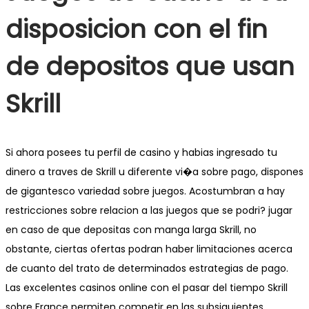
disposicion con el fin
de depositos que usan
Skrill
Si ahora posees tu perfil de casino y habias ingresado tu
dinero a traves de Skrill u diferente vi�a sobre pago, dispones
de gigantesco variedad sobre juegos. Acostumbran a hay
restricciones sobre relacion a las juegos que se podri? jugar
en caso de que depositas con manga larga Skrill, no
obstante, ciertas ofertas podran haber limitaciones acerca
de cuanto del trato de determinados estrategias de pago.
Las excelentes casinos online con el pasar del tiempo Skrill
sobre France permiten competir en las subsiguientes