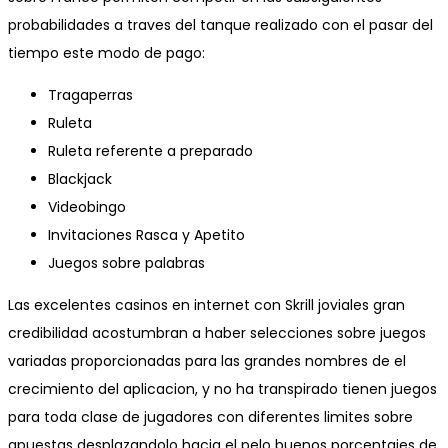
probabilidades a traves del tanque realizado con el pasar del
tiempo este modo de pago:
Tragaperras
Ruleta
Ruleta referente a preparado
Blackjack
Videobingo
Invitaciones Rasca y Apetito
Juegos sobre palabras
Las excelentes casinos en internet con Skrill joviales gran
credibilidad acostumbran a haber selecciones sobre juegos
variadas proporcionadas para las grandes nombres de el
crecimiento del aplicacion, y no ha transpirado tienen juegos
para toda clase de jugadores con diferentes limites sobre
apuestas desplazandolo hacia el pelo buenos porcentajes de