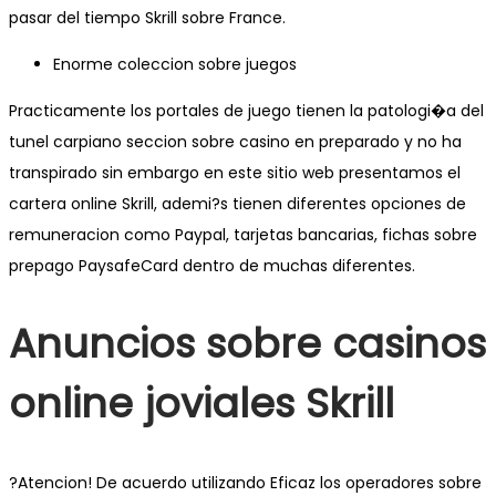
pasar del tiempo Skrill sobre France.
Enorme coleccion sobre juegos
Practicamente los portales de juego tienen la patologi�a del
tunel carpiano seccion sobre casino en preparado y no ha
transpirado sin embargo en este sitio web presentamos el
cartera online Skrill, ademi?s tienen diferentes opciones de
remuneracion como Paypal, tarjetas bancarias, fichas sobre
prepago PaysafeCard dentro de muchas diferentes.
Anuncios sobre casinos
online joviales Skrill
?Atencion! De acuerdo utilizando Eficaz los operadores sobre