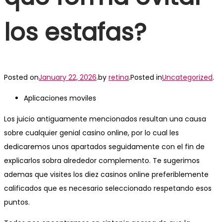
los estafas?
Posted on
January 22, 2026
.
by
retina
.
Posted in
Uncategorized
.
Aplicaciones moviles
Los juicio antiguamente mencionados resultan una causa
sobre cualquier genial casino online, por lo cual les
dedicaremos unos apartados seguidamente con el fin de
explicarlos sobra alrededor complemento. Te sugerimos
ademas que visites los diez casinos online preferiblemente
calificados que es necesario seleccionado respetando esos
puntos.