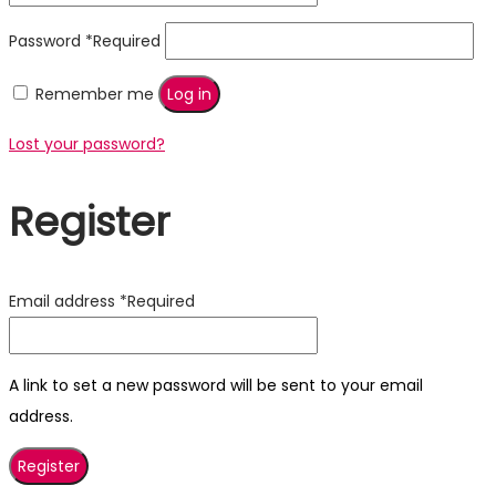
Password
*
Required
Remember me
Log in
Lost your password?
Register
Email address
*
Required
A link to set a new password will be sent to your email
address.
Register