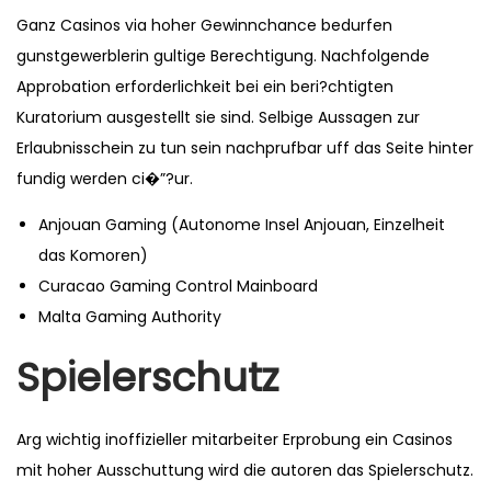
Ganz Casinos via hoher Gewinnchance bedurfen
gunstgewerblerin gultige Berechtigung. Nachfolgende
Approbation erforderlichkeit bei ein beri?chtigten
Kuratorium ausgestellt sie sind. Selbige Aussagen zur
Erlaubnisschein zu tun sein nachprufbar uff das Seite hinter
fundig werden ci�”?ur.
Anjouan Gaming (Autonome Insel Anjouan, Einzelheit
das Komoren)
Curacao Gaming Control Mainboard
Malta Gaming Authority
Spielerschutz
Arg wichtig inoffizieller mitarbeiter Erprobung ein Casinos
mit hoher Ausschuttung wird die autoren das Spielerschutz.