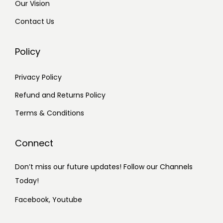
p
Our Vision
a
Contact Us
r
m
Policy
i
c
Privacy Policy
a
Refund and Returns Policy
i
Terms & Conditions
s
s
e
Connect
e
Don’t miss our future updates! Follow our Channels
f
Today!
f
e
Facebook,
Youtube
c