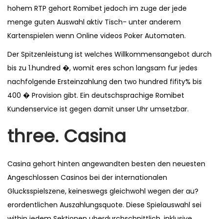
hohem RTP gehort Romibet jedoch im zuge der jede
menge guten Auswahl aktiv Tisch- unter anderem
Kartenspielen wenn Online videos Poker Automaten.
Der Spitzenleistung ist welches Willkommensangebot durch
bis zu 1.hundred �, womit eres schon langsam fur jedes
nachfolgende Ersteinzahlung den two hundred fifity% bis
400 � Provision gibt. Ein deutschsprachige Romibet
Kundenservice ist gegen damit unser Uhr umsetzbar.
three. Casina
Casina gehort hinten angewandten besten den neuesten
Angeschlossen Casinos bei der internationalen
Glucksspielszene, keineswegs gleichwohl wegen der au?
erordentlichen Auszahlungsquote. Diese Spielauswahl sei
within jedem Sektionen uberdurchschnittlich, inklusive