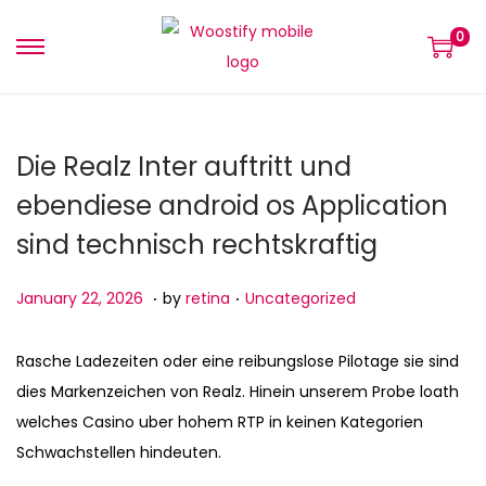
0
S
S
k
k
i
i
p
p
Die Realz Inter auftritt und
t
t
ebendiese android os Application
o
o
sind technisch rechtskraftig
n
c
a
o
.
.
P
J
P
January 22, 2026
by
retina
Uncategorized
v
n
o
a
o
i
t
s
n
s
Rasche Ladezeiten oder eine reibungslose Pilotage sie sind
g
e
t
u
t
dies Markenzeichen von Realz. Hinein unserem Probe loath
a
n
e
a
e
welches Casino uber hohem RTP in keinen Kategorien
t
t
d
r
d
Schwachstellen hindeuten.
i
o
y
i